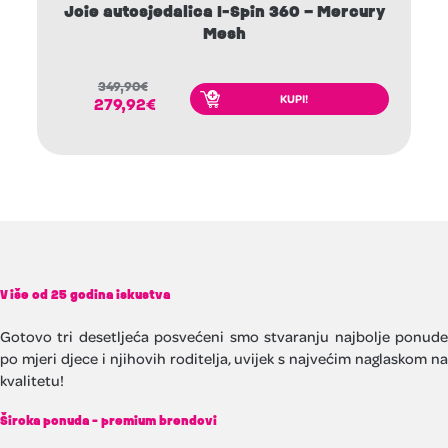
Joie autosjedalica I-Spin 360 – Mercury
Mesh
349,90
€
KUPI!
279,92
€
Više od 25 godina iskustva
Gotovo tri desetljeća posvećeni smo stvaranju najbolje ponude
po mjeri djece i njihovih roditelja, uvijek s najvećim naglaskom na
kvalitetu!
Široka ponuda - premium brendovi