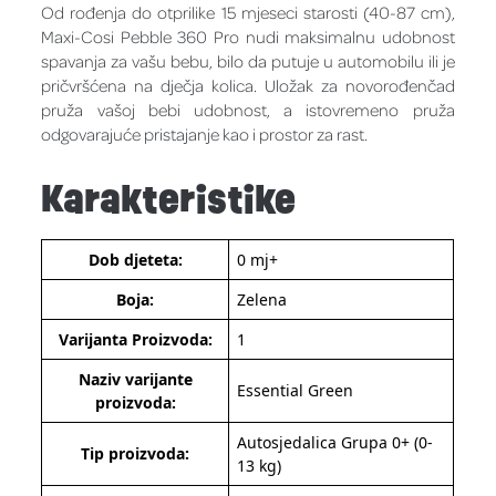
Od rođenja do otprilike 15 mjeseci starosti (40-87 cm),
Maxi-Cosi Pebble 360 Pro nudi maksimalnu udobnost
spavanja za vašu bebu, bilo da putuje u automobilu ili je
pričvršćena na dječja kolica. Uložak za novorođenčad
pruža vašoj bebi udobnost, a istovremeno pruža
odgovarajuće pristajanje kao i prostor za rast.
Karakteristike
Dob djeteta:
0 mj+
Boja:
Zelena
Varijanta Proizvoda:
1
Naziv varijante
Essential Green
proizvoda:
Autosjedalica Grupa 0+ (0-
Tip proizvoda:
13 kg)