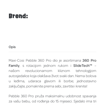
Brend:
Opis
Maxi-Cosi Pebble 360 Pro dio je asortimana
360 Pro
Family
, s rotacijom jednom rukom i
SlideTech™
–
našom revolucionarnom kliznom tehnologijom
autosjedalice koja olakšava život svaki dan. Nema bolova
u leđima, udaraca glavom ili borbe; jednostavno
zaključajte, pomaknite prema sebi, zavrtite i krenite!
Pebble 360 Pro pruža maksimalnu udobnost spavanja
za vašu bebu, od rođenja do 15 mjeseci. Sjedalo ima tri