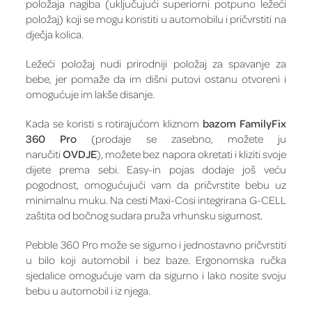
položaja nagiba (uključujući superiorni potpuno ležeći
položaj) koji se mogu koristiti u automobilu i pričvrstiti na
dječja kolica.
Ležeći položaj nudi prirodniji položaj za spavanje za
bebe, jer pomaže da im dišni putovi ostanu otvoreni i
omogućuje im lakše disanje.
Kada se koristi s rotirajućom kliznom
bazom FamilyFix
360 Pro
(prodaje se zasebno, možete ju
naručiti
OVDJE
), možete bez napora okretati i kliziti svoje
dijete prema sebi. Easy-in pojas dodaje još veću
pogodnost, omogućujući vam da pričvrstite bebu uz
minimalnu muku. Na cesti Maxi-Cosi integrirana G-CELL
zaštita od bočnog sudara pruža vrhunsku sigurnost.
Pebble 360 Pro može se sigurno i jednostavno pričvrstiti
u bilo koji automobil i bez baze. Ergonomska ručka
sjedalice omogućuje vam da sigurno i lako nosite svoju
bebu u automobil i iz njega.