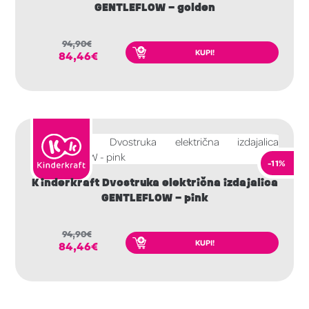
GENTLEFLOW – golden
94,90
€
KUPI!
84,46
€
-11%
Kinderkraft Dvostruka električna izdajalica
GENTLEFLOW – pink
94,90
€
KUPI!
84,46
€