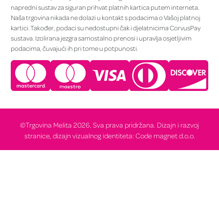
napredni sustav za siguran prihvat platnih kartica putem interneta.
Naša trgovina nikada ne dolazi u kontakt s podacima o Vašoj platnoj
kartici. Također, podaci su nedostupni čak i djelatnicima CorvusPay
sustava. Izolirana jezgra samostalno prenosi i upravlja osjetljivim
podacima, čuvajući ih pri tome u potpunosti.
©Trgovina Melita 2026. Sva prava pridržana. Dizajn i razvoj
stranice, dizajn vizualnog identiteta: Code magnet d.o.o.