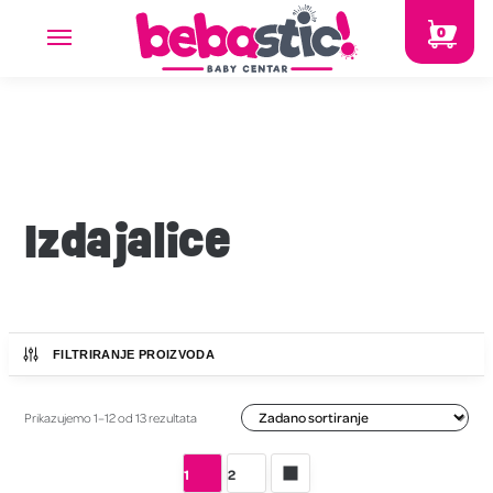
0
Izdajalice
FILTRIRANJE PROIZVODA
Prikazujemo 1–12 od 13 rezultata
1
2