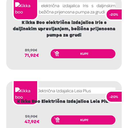
-20%
Kikka Boo električna izdajalica Iris s
daljinskim upravljanjem, bežična prijenosna
pumpa za grudi
89,90
€
KUPI!
71,92
€
-20%
Kikka Boo Električna Izdajalica Leia Plus
59,90
€
KUPI!
47,92
€