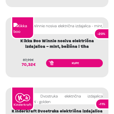
-20%
Kikka Boo Winnie nosiva električna
izdajalica – mint, bežična i tiha
87,90
€
KUPI!
70,32
€
-11%
Kinderkraft Dvostruka električna izdajalica