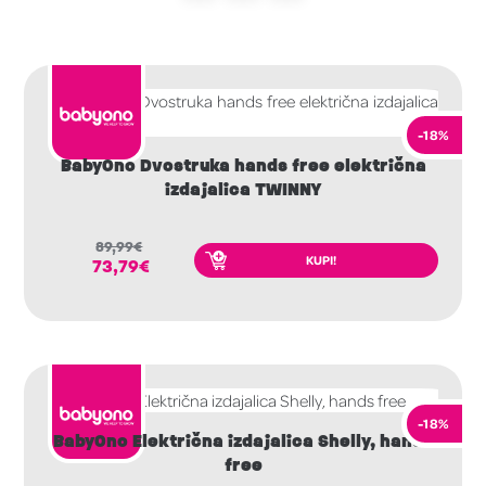
-18%
BabyOno Dvostruka hands free električna
izdajalica TWINNY
89,99
€
KUPI!
73,79
€
-18%
BabyOno Električna izdajalica Shelly, hands
free