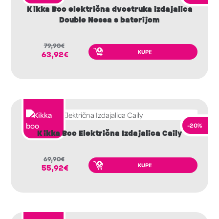
Kikka Boo električna dvostruka izdajalica
Double Nessa s baterijom
79,90
€
KUPI!
63,92
€
-20%
Kikka Boo Električna Izdajalica Caily
69,90
€
KUPI!
55,92
€