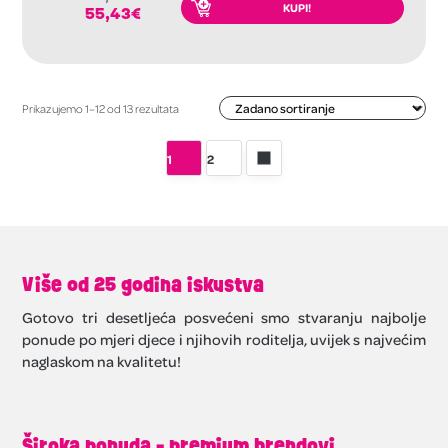
KUPI!
55,43
€
Prikazujemo 1–12 od 13 rezultata
1
2
Više od 25 godina iskustva
Gotovo tri desetljeća posvećeni smo stvaranju najbolje
ponude po mjeri djece i njihovih roditelja, uvijek s najvećim
naglaskom na kvalitetu!
Široka ponuda - premium brendovi