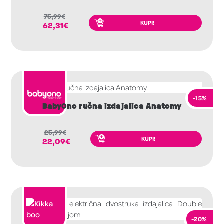
75,99
€
KUPI!
62,31
€
-15%
BabyOno ručna izdajalica Anatomy
25,99
€
KUPI!
22,09
€
-20%