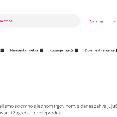
O nama
Pr
Namještaj i dekor
Kupanje i njega
Dojenje i hranjenje
eli smo skromno s jednom trgovinom, a danas zahvaljuju
ovaru i Zagrebu, te veleprodaju.