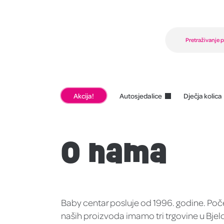
Akcija!
Autosjedalice
Dječja kolica
O nama
Baby centar posluje od 1996. godine. Poč
naših proizvoda imamo tri trgovine u Bjel