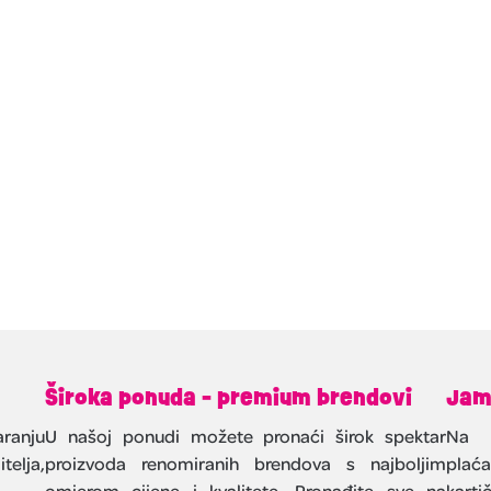
Široka ponuda - premium brendovi
Jam
ranju
U našoj ponudi možete pronaći širok spektar
Na 
telja,
proizvoda renomiranih brendova s najboljim
plać
omjerom cijene i kvalitete. Pronađite sve na
kart