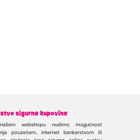
stvo sigurne kupovine
našem webshopu nudimo mogućnost
anja pouzećem, internet bankarstvom ili
ično plaćanje kroz siguran online sustav