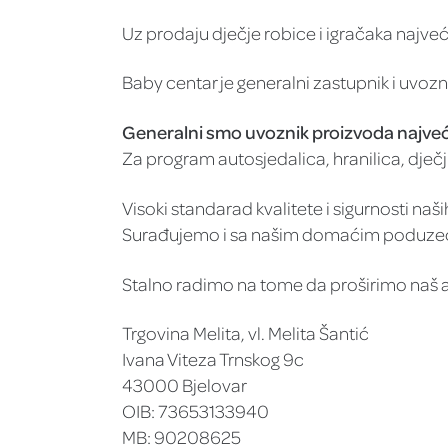
Uz prodaju dječje robice i igračaka najv
Baby centar je generalni zastupnik i uvozni
Generalni smo uvoznik proizvoda najveće 
Za program autosjedalica, hranilica, dječj
Visoki standarad kvalitete i sigurnosti na
Surađujemo i sa našim domaćim poduzećim
Stalno radimo na tome da proširimo naš as
Trgovina Melita, vl. Melita Šantić
Ivana Viteza Trnskog 9c
43000 Bjelovar
OIB: 73653133940
MB: 90208625