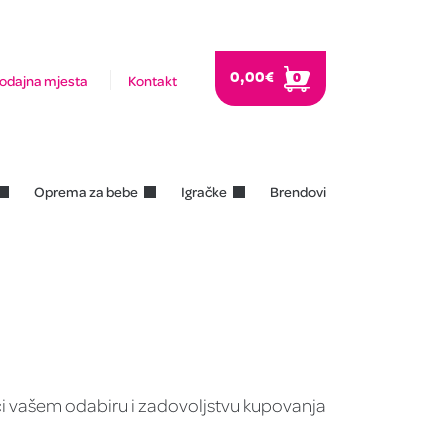
0,00
€
0
odajna mjesta
Kontakt
Oprema za bebe
Igračke
Brendovi
ći vašem odabiru i zadovoljstvu kupovanja