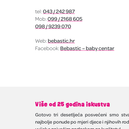
tel:
043 / 242 987
Mob:
099 / 2168 605
098 / 9239 070
Web:
bebastic.hr
Facebook:
Bebastic – baby centar
Više od 25 godina iskustva
Gotovo tri desetljeća posvećeni smo stva
najbolje ponude po mjeri djece i njihovih rodi
uvijek s najvećim naglaskom na kvalitetu!