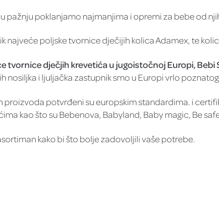
eću pažnju poklanjamo najmanjima i opremi za bebe od nji
k najveće poljske tvornice dječijih kolica Adamex, te kolic
tvornice dječjih krevetića u jugoistočnoj Europi, Bebi 
ih nosiljka i ljuljačka zastupnik smo u Europi vrlo poznat
ših proizvoda potvrđeni su europskim standardima. i certif
a kao što su Bebenova, Babyland, Baby magic, Be safe, 
ortiman kako bi što bolje zadovoljili vaše potrebe.