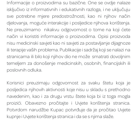
Informacije o proizvodima su bazične. One se ovdje nalaze
isključivo iz informativnih i edukativnih razloga, i ne uključuju
sve potrebne mjere predostrožnosti, kao ni njihov način
djelovanja, moguće interakcije i posljedice njihova korištenja.
Ne preuzimamo nikakvu odgovornost o tome na koji ćete
način vi koristiti informacije o proizvodima. Opisi proizvoda
nisu medicinski savjeti kao ni savjeti za postavljanje dijagnoze
ili terapije vaših problema. Publikacije i sadržaj koji se nalazi na
stranicama ili bilo koji njihov dio ne može smatrati dovoljnim
temeljem za donošenje medicinskih, osobnih, financijskih ili
poslovnih odluka.
Korisnici preuzimaju odgovornost za svaku štetu koja je
posljedica njihovih aktivnosti koje nisu u skladu s prethodno
navedenim, kao i za drugu vrstu štete koja bi iz toga mogla
proizići. Obavezno pročitajte i Uvjete korištenja stranica.
Potvrdom narudžbe Kupac potvrđuje da je pročitao Uvjete
kupnje i Uvjete korištenja stranica i da se s njima slaže.