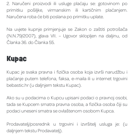
2. Naručeni proizvodi ili usluge plaćaju se: gotovinom po
primitku pošiljke, virmanskim ili kartičnim plaćanjem.
Naručena roba će biti poslana po primitku uplate.
Na uvjete kupnje primjenjuje se Zakon o zaštiti potrošača
(N.N.79/2007), glava VII. – Ugovor sklopljen na daljinu, od
Članka 36. do Članka 55.
Kupac
Kupac je svaka pravna i fizička osoba koja izvrši narudžbu i
plaćanje putem telefona, faksa, e-maila ili u internet trgovini
bebastic.hr (u daljnjem tekstu Kupac).
Ako su u podacima o Kupcu upisani podaci o pravnoj osobi,
tada se Kupcem smatra pravna osoba, a fizička osoba čiji su
podaci uneseni smatra se ovlaštenom osobom Kupca.
Prodavatelj/posrednik u trgovini i izvršitelj usluga je: (u
daljnjem tekstu Prodavatelj).