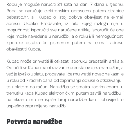
Robu je moguće naručiti 24 sata na dan, 7 dana u tjednu.
Roba se naručuje elektronskim obrascem putem stranice
bebastic.hr, a Kupac o istoj dobiva obavijest na e-mail
adresu. Ukoliko Prodavatelj iz bilo kojeg razloga nije u
mogućnosti isporučiti sve naručene artikle, isporučit će one
koje može navedene u narudžbi, a o roku i/ili nemogućnosti
isporuke ostatka će pismenim putem na e-mail adresu
obavijestiti Kupca.
Kupac može prihvatiti ili otkazati isporuku preostalih artikala.
Odluči li se Kupac na otkazivanje preostalog djela narudžbe, a
već je izvršio uplatu, prodavatelj će mu vratiti novac najkasnije
u roku od 7 radnih dana od zaprimanja odluke o otkazivanju i
to uplatom na račun. Narudžba se smatra zaprimljenom u
trenutku kada Kupac elektroničkim putem završi narudžbu i
na ekranu mu se ispiše broj narudžbe kao i obavijest o
uspješno zaprimljenoj narudžbi.
Potvrda narudžbe