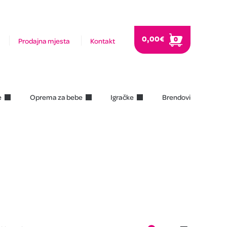
0,00
€
0
Prodajna mjesta
Kontakt
e
Oprema za bebe
Igračke
Brendovi