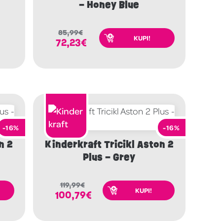
– Honey Blue
85,99
€
KUPI!
72,23
€
-16%
-16%
n 2
Kinderkraft Tricikl Aston 2
Plus – Grey
119,99
€
KUPI!
100,79
€