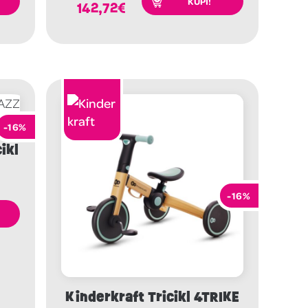
KUPI!
142,72
€
-16%
ikl
-16%
Kinderkraft Tricikl 4TRIKE