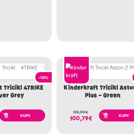
-16%
 Tricikl 4TRIKE
Kinderkraft Tricikl Asto
lver Grey
Plus – Green
119,99
€
KUPI!
KUPI!
100,79
€