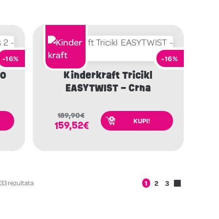
-16%
-16%
EO
Kinderkraft Tricikl
EASYTWIST – Crna
189,90
€
KUPI!
159,52
€
33 rezultata
1
2
3