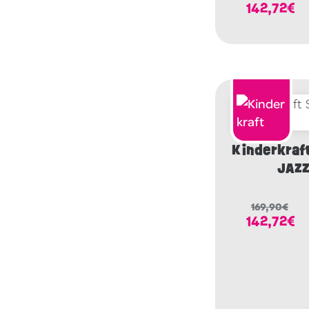
142,72
€
Kinderkraft 
JAZZ
169,90
€
142,72
€