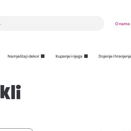
O nama
Namještaj i dekor
Kupanje i njega
Dojenje i hranjenj
kli