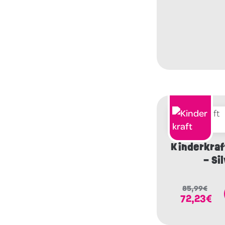
Kinderkraft
– Si
85,99
€
72,23
€