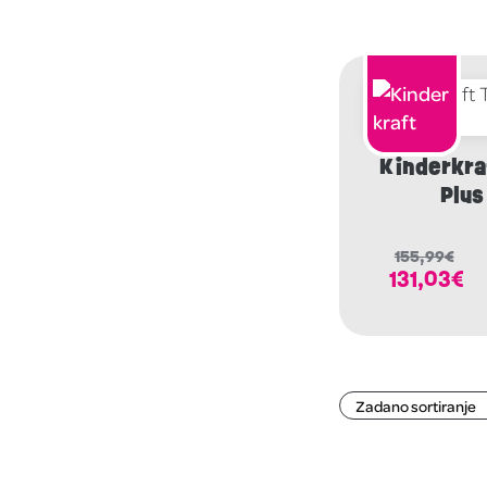
Kinderkraf
Plus
155,99
€
131,03
€