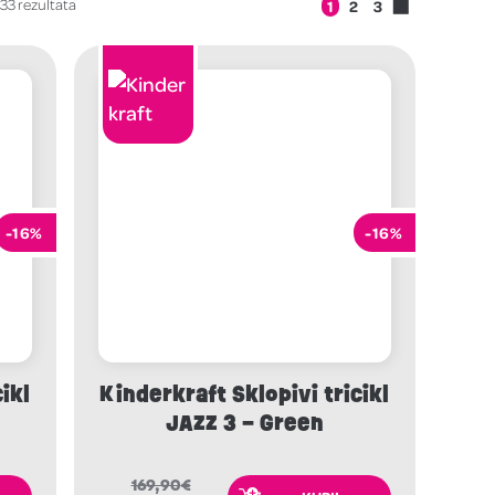
33 rezultata
1
2
3
-16%
-16%
ikl
Kinderkraft Sklopivi tricikl
JAZZ 3 – Green
169,90
€