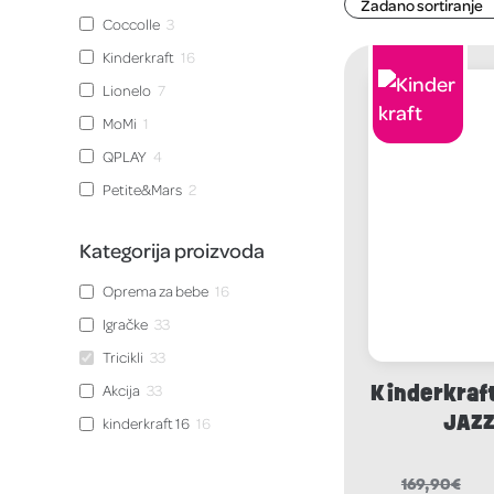
Coccolle
3
Kinderkraft
16
Lionelo
7
MoMi
1
QPLAY
4
Petite&Mars
2
Kategorija proizvoda
Oprema za bebe
16
Igračke
33
Tricikli
33
Kinderkraft 
Akcija
33
JAZZ
kinderkraft 16
16
169,90
€