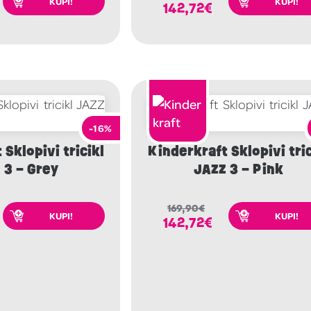
KUPI!
KUPI!
142,72
€
-16%
Sklopivi tricikl
Kinderkraft Sklopivi tric
 3 – Grey
JAZZ 3 – Pink
169,90
€
KUPI!
KUPI!
142,72
€