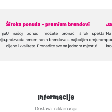
Široka ponuda - premium brendovi
Ja
nju
U našoj ponudi možete pronaći širok spektar
Na
lja,
proizvoda renomiranih brendova s najboljim omjerom
pou
cijene i kvalitete. Pronađite sve na jednom mjestu!
kro
Informacije
Dostava i reklamacije