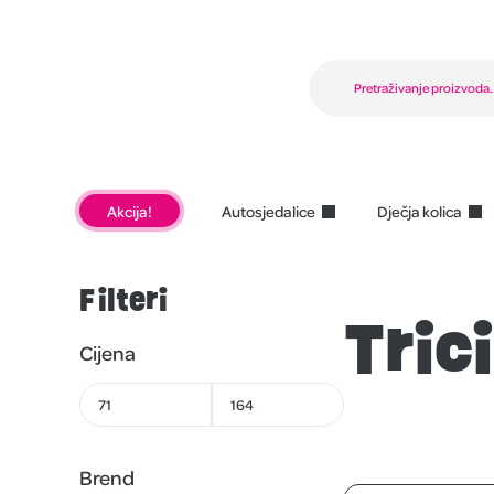
Akcija!
Autosjedalice
Dječja kolica
Filteri
Trici
Cijena
Brend