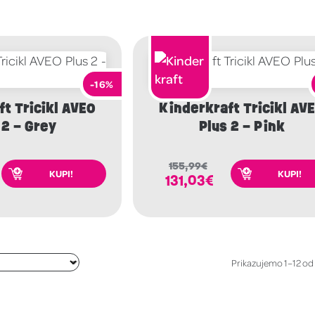
-16%
t Tricikl AVEO
Kinderkraft Tricikl AV
 2 – Grey
Plus 2 – Pink
155,99
€
KUPI!
KUPI!
131,03
€
Prikazujemo 1–12 od 