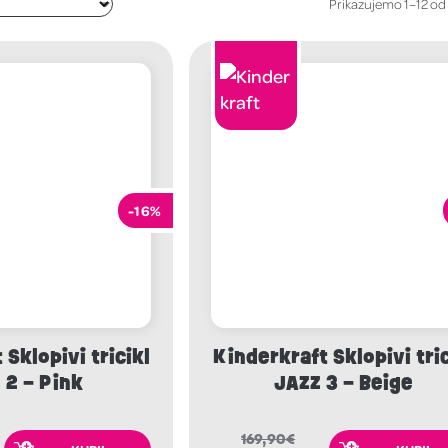
Prikazujemo 1–12 od 
-16%
Sklopivi tricikl
Kinderkraft Sklopivi tric
 2 – Pink
JAZZ 3 – Beige
169,90
€