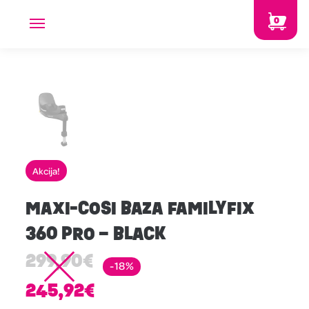
0
Akcija!
MAXI-COSI BAZA FAMILYFIX
360 PRO – BLACK
299,90
€
-18%
245,92
€