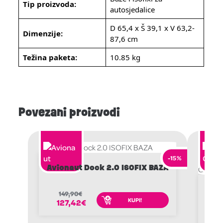
Tip proizvoda:
autosjedalice
D 65,4 x Š 39,1 x V 63,2-
Dimenzije:
87,6 cm
Težina paketa:
10.85 kg
Povezani proizvodi
-15%
Avionaut Dock 2.0 ISOFIX BAZA
MA
149,90
€
MIC
KUPI!
127,42
€