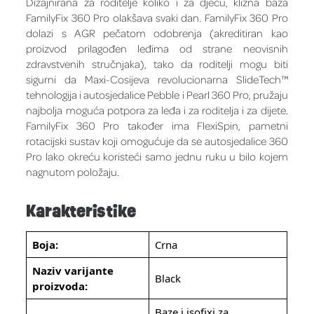
Dizajnirana za roditelje koliko i za djecu, klizna baza
FamilyFix 360 Pro olakšava svaki dan. FamilyFix 360 Pro
dolazi s AGR pečatom odobrenja (akreditiran kao
proizvod prilagođen leđima od strane neovisnih
zdravstvenih stručnjaka), tako da roditelji mogu biti
sigurni da Maxi-Cosijeva revolucionarna SlideTech™
tehnologija i autosjedalice Pebble i Pearl 360 Pro, pružaju
najbolja moguća potpora za leđa i za roditelja i za dijete.
FamilyFix 360 Pro također ima FlexiSpin, pametni
rotacijski sustav koji omogućuje da se autosjedalice 360
Pro lako okreću koristeći samo jednu ruku u bilo kojem
nagnutom položaju.
Karakteristike
Boja:
Crna
Naziv varijante
Black
proizvoda:
Baze i isofixi za