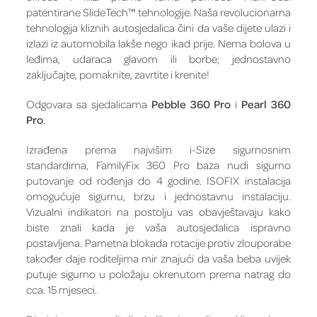
patentirane SlideTech™ tehnologije. Naša revolucionarna
tehnologija kliznih autosjedalica čini da vaše dijete ulazi i
izlazi iz automobila lakše nego ikad prije. Nema bolova u
leđima, udaraca glavom ili borbe; jednostavno
zaključajte, pomaknite, zavrtite i krenite!
Odgovara sa sjedalicama
Pebble 360 Pro
i
Pearl 360
Pro
.
Izrađena prema najvišim i-Size sigurnosnim
standardima, FamilyFix 360 Pro baza nudi sigurno
putovanje od rođenja do 4 godine. ISOFIX instalacija
omogućuje sigurnu, brzu i jednostavnu instalaciju.
Vizualni indikatori na postolju vas obavještavaju kako
biste znali kada je vaša autosjedalica ispravno
postavljena. Pametna blokada rotacije protiv zlouporabe
također daje roditeljima mir znajući da vaša beba uvijek
putuje sigurno u položaju okrenutom prema natrag do
cca. 15 mjeseci.