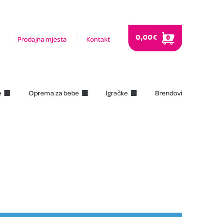
0,00
€
0
Prodajna mjesta
Kontakt
e
Oprema za bebe
Igračke
Brendovi