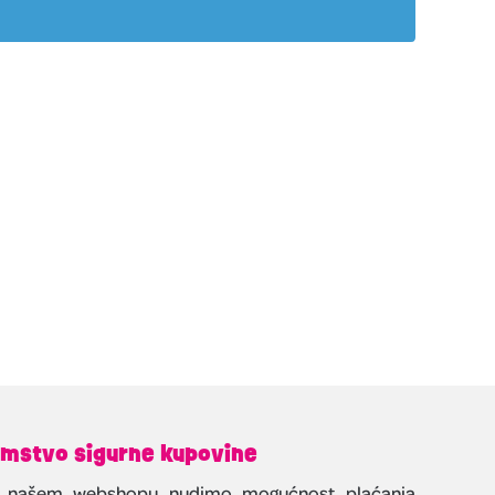
mstvo sigurne kupovine
 našem webshopu nudimo mogućnost plaćanja