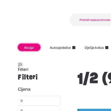
Akcija!
Autosjedalice
Dječja kolica
Filteri
1/2 
Filteri
Cijena