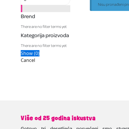
Nisu pronađeni pr
Brend
There are no filter terms yet
Kategorija proizvoda
There are no filter terms yet
Show
(
0
)
Cancel
Više od 25 godina iskustva
Gotovo tri desetljeća posvećeni smo stvara