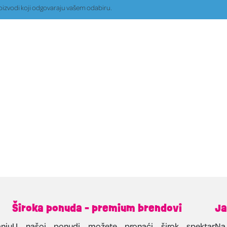
oizvodi koji odgovaraju vašem odabiru.
Široka ponuda - premium brendovi
Ja
nju
U našoj ponudi možete pronaći širok spektar
Na