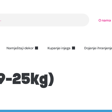
O nama
Namještaj i dekor
Kupanje i njega
Dojenje i hranjenj
(9-25kg)