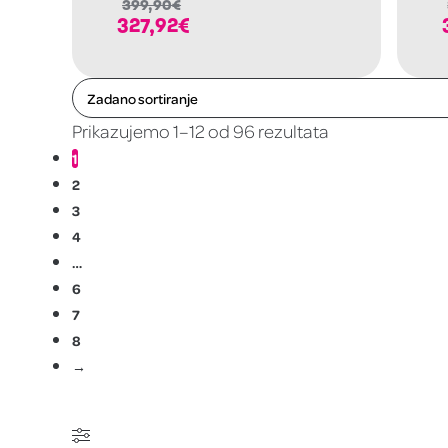
399,90
€
327,92
€
Prikazujemo 1–12 od 96 rezultata
1
2
3
4
…
6
7
8
→