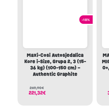
-18%
Maxi-Cosi Autosjedalica
MA
Kore i-Size, Grupa 2, 3 (15-
MI
36 kg) (100-150 cm) –
0+
Authentic Graphite
269,90
€
221,32
€