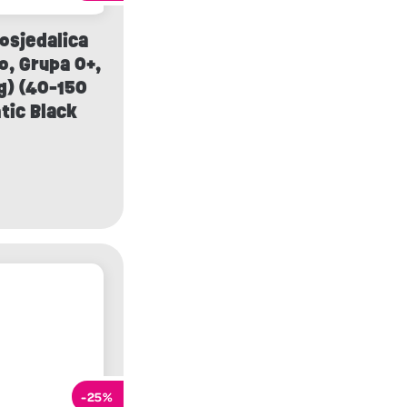
osjedalica
o, Grupa 0+,
kg) (40-150
tic Black
-25%