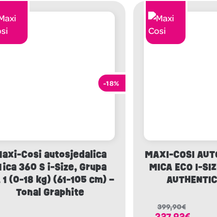
-18%
axi-Cosi autosjedalica
MAXI-COSI AUT
ica 360 S i-Size, Grupa
MICA ECO I-SIZ
 1 (0-18 kg) (61-105 cm) –
AUTHENTIC
Tonal Graphite
399,90
€
327,92
€