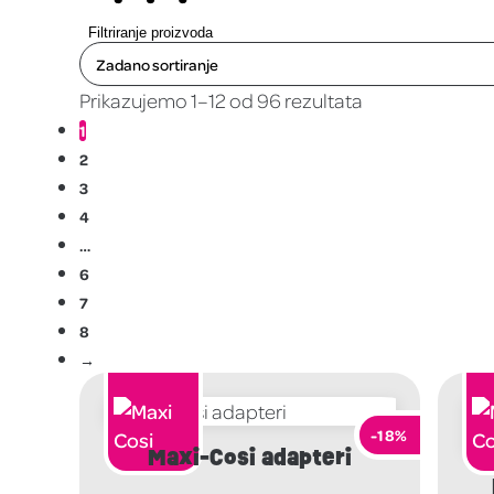
Filtriranje proizvoda
Prikazujemo 1–12 od 96 rezultata
1
2
3
4
…
6
7
8
→
-18%
Maxi-Cosi adapteri