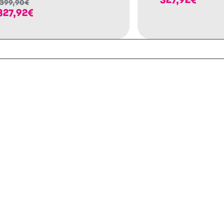
399,90
€
327,92
€