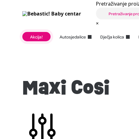
Pretraživanje proi
×
Akcija!
Autosjedalice
Dječja kolica
Maxi Cosi