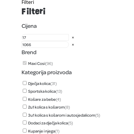
Filteri
Filteri
Cijena
×
×
Brend
Maxi Cosi
(
96
)
Kategorija proizvoda
Dječja kolica
(
31
)
Sportska kolica
(
13
)
Košare za bebe
(
4
)
2u1 kolica s košarom
(
8
)
3u1 kolica s košarom i autosjedalicom
(
5
)
Dodaci za dječja kolica
(
5
)
Kupanje i njega
(
1
)