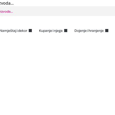
zvoda...
Namještaj i dekor
Kupanje i njega
Dojenje i hranjenje