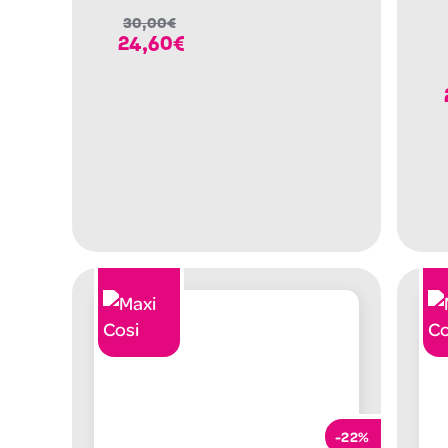
30,00
€
24,60
€
-22%