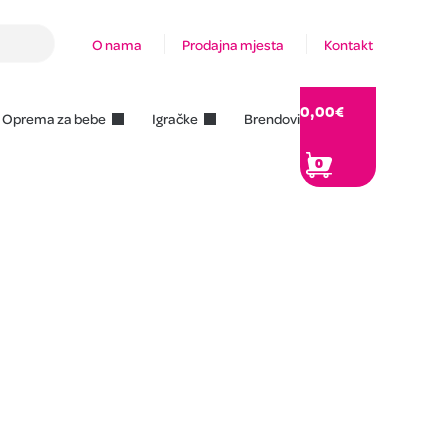
O nama
Prodajna mjesta
Kontakt
0,00
€
Oprema za bebe
Igračke
Brendovi
0