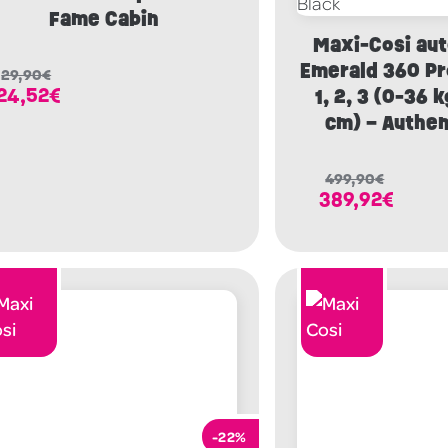
Fame Cabin
Maxi-Cosi aut
Emerald 360 Pr
29,90
€
24,52
€
1, 2, 3 (0-36 
cm) – Authen
499,90
€
389,92
€
-22%