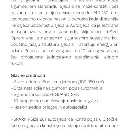
sigurnosnom standardu. Sjedalo se može koristiti i bez
naslona za stariju djecu visine između 140-150 cm.
Jednostavno uklonite naslon u trenutku kada dijete više
ne osjeća udobnost u sjedalu. Autosjedalica je testirana
te ispunjava najnovije standarde, uključujući i i-Size.
Opremljena je naprednim sigurnosnim sustavima koji
dodatno jačaju strukturu sjedala i raspršuju energiju pri
udaru. Podesivi naslon za glavu ima 10 stupnjeva visine,
što omogućava jednostavno podešavanje jednom
rukom.
Glavne prednosti
– Autosjedalica i Booster u jednom (100-150 cm)
– Brza instalacija na sigurnosni pojas automobila
– Sigurnosni sustavi: H-GUARD, SPS
– 10-stupanjsko podešavanje naslona za glavu
– Naslon sjedala prilagodljiv autosjedalici
I-SPARK i-Size 2u1 autosjedalica koristi pojas u 3 točke,
što omogućava korištenje i u starijim automobilima bez