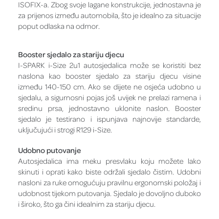
ISOFIX-a. Zbog svoje lagane konstrukcije, jednostavna je
za prijenos između automobila, što je idealno za situacije
poput odlaska na odmor.
Booster sjedalo za stariju djecu
I-SPARK i-Size 2u1 autosjedalica može se koristiti bez
naslona kao booster sjedalo za stariju djecu visine
između 140-150 cm. Ako se dijete ne osjeća udobno u
sjedalu, a sigurnosni pojas još uvijek ne prelazi ramena i
sredinu prsa, jednostavno uklonite naslon. Booster
sjedalo je testirano i ispunjava najnovije standarde,
uključujući i strogi R129 i-Size.
Udobno putovanje
Autosjedalica ima meku presvlaku koju možete lako
skinuti i oprati kako biste održali sjedalo čistim. Udobni
nasloni za ruke omogućuju pravilnu ergonomski položaj i
udobnost tijekom putovanja. Sjedalo je dovoljno duboko
i široko, što ga čini idealnim za stariju djecu.