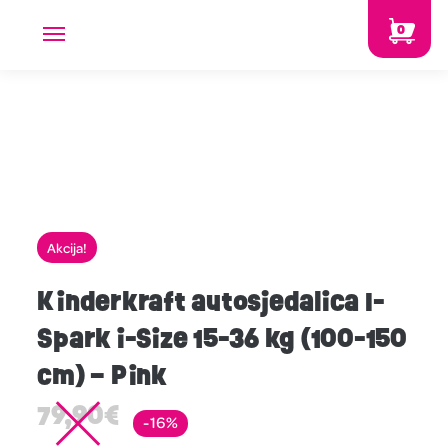
0
Akcija!
Kinderkraft autosjedalica I-
Spark i-Size 15-36 kg (100-150
cm) – Pink
79,90
€
-16%