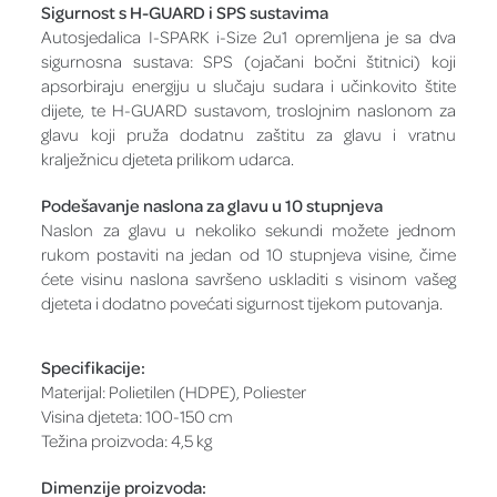
Sigurnost s H-GUARD i SPS sustavima
Autosjedalica I-SPARK i-Size 2u1 opremljena je sa dva
sigurnosna sustava: SPS (ojačani bočni štitnici) koji
apsorbiraju energiju u slučaju sudara i učinkovito štite
dijete, te H-GUARD sustavom, troslojnim naslonom za
glavu koji pruža dodatnu zaštitu za glavu i vratnu
kralježnicu djeteta prilikom udarca.
Podešavanje naslona za glavu u 10 stupnjeva
Naslon za glavu u nekoliko sekundi možete jednom
rukom postaviti na jedan od 10 stupnjeva visine, čime
ćete visinu naslona savršeno uskladiti s visinom vašeg
djeteta i dodatno povećati sigurnost tijekom putovanja.
Specifikacije:
Materijal: Polietilen (HDPE), Poliester
Visina djeteta: 100-150 cm
Težina proizvoda: 4,5 kg
Dimenzije proizvoda: