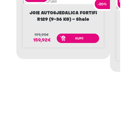
-20%
JOIE AUTOSJEDALICA FORTIFI
R129 (9-36 KG) – Shale
MA
MIC
199,90
€
KUPI!
159,92
€
4
3