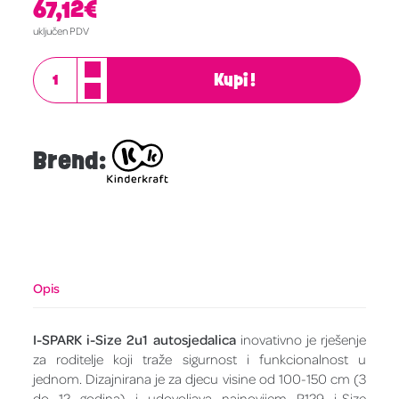
67,12
€
uključen PDV
Kupi!
Brend:
Opis
I-SPARK i-Size 2u1 autosjedalica
inovativno je rješenje
za roditelje koji traže sigurnost i funkcionalnost u
jednom. Dizajnirana je za djecu visine od 100-150 cm (3
do 12 godina) i udovoljava najnovijem R129 i-Size