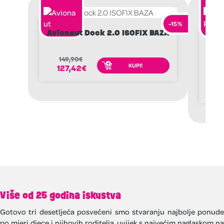
-15%
Avionaut Dock 2.0 ISOFIX BAZA
Peg
149,90
€
KUPI!
127,42
€
2
1
Više od 25 godina iskustva
Gotovo tri desetljeća posvećeni smo stvaranju najbolje ponude
po mjeri djece i njihovih roditelja, uvijek s najvećim naglaskom na