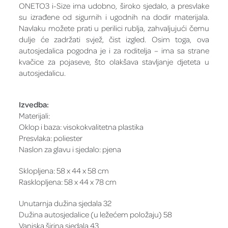
ONETO3 i-Size ima udobno, široko sjedalo, a presvlake
su izrađene od sigurnih i ugodnih na dodir materijala.
Navlaku možete prati u perilici rublja, zahvaljujući čemu
dulje će zadržati svjež, čist izgled. Osim toga, ova
autosjedalica pogodna je i za roditelja – ima sa strane
kvačice za pojaseve, što olakšava stavljanje djeteta u
autosjedalicu.
Izvedba:
Materijali:
Oklop i baza: visokokvalitetna plastika
Presvlaka: poliester
Naslon za glavu i sjedalo: pjena
Sklopljena: 58 x 44 x 58 cm
Rasklopljena: 58 x 44 x 78 cm
Unutarnja dužina sjedala 32
Dužina autosjedalice (u ležećem položaju) 58
Vanjska širina sjedala 43