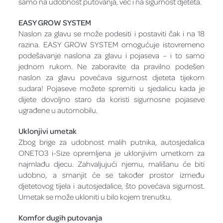
samo na udobnost putovanja, već i na sigurnost djeteta.
EASY GROW SYSTEM
Naslon za glavu se može podesiti i postaviti čak i na 18
razina. EASY GROW SYSTEM omogućuje istovremeno
podešavanje naslona za glavu i pojaseva – i to samo
jednom rukom. Ne zaboravite da pravilno podešen
naslon za glavu povećava sigurnost djeteta tijekom
sudara! Pojaseve možete spremiti u sjedalicu kada je
dijete dovoljno staro da koristi sigurnosne pojaseve
ugrađene u automobilu.
Uklonjivi umetak
Zbog brige za udobnost malih putnika, autosjedalica
ONETO3 i-Size opremljena je uklonjivim umetkom za
najmlađu djecu. Zahvaljujući njemu, mališanu će biti
udobno, a smanjit će se također prostor između
djetetovog tijela i autosjedalice, što povećava sigurnost.
Umetak se može ukloniti u bilo kojem trenutku.
Komfor dugih putovanja