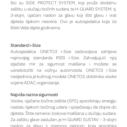
što su SIDE PROTECT SYSTEM, koji pruža dodatnu
zaštitu u slučaju bočnih sudara, te H-GUARD SYSTEM, tj.
3-slojni, ojačani naslon za glavu koji štiti glavu i vrat
djeteta tijekom nesreće. Ovo je autosjedalica koja će
štititi Vaše dijete godinama.
Standard i-Size
Autosjedalica ONETO3 i-Size zadovoljava zahtjeve
najnovijeg standarda R129 i-Size. Zahvaljujući njoj
stječete mir za sigurnost mališana i možete se
usredotočiti na vožnju automobila. ONETO3 i-Size
nasljednica je kultnog modela ONETO3, dobitnika visoke
ocjene ADAC organizacije.
Najviša razina sigurnosti
Visoke, ojačane bočne zaštite (SPS) apsorbiraju energiju
nastalu tijekom bočnog udara i sprječevaju da dopre do
djeteta. Štite ramena i bokove mališana u slučaju sudara.
Za zaštitu glave zaslužan je H-GUARD SUSTAV – 3-slojni
naslon za glavu s memory pjenom, koja apsorbira