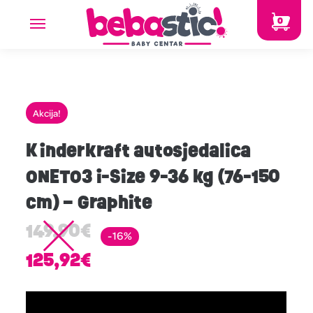
0
Akcija!
Kinderkraft autosjedalica
ONETO3 i-Size 9-36 kg (76-150
cm) – Graphite
149,90
€
-16%
125,92
€