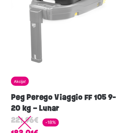
Akcija!
Peg Perego Viaggio FF 105 9-
20 kg – Lunar
221,96
€
-18%
182,01
€