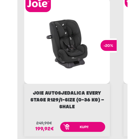
-20%
JOIE AUTOSJEDALICA EVERY
MA
STAGE R129/I-SIZE (0-36 KG) –
MIC
SHALE
249,90
€
4
KUPI!
199,92
€
3