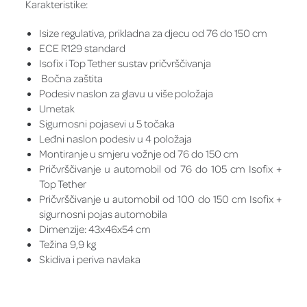
Karakteristike:
Isize regulativa, prikladna za djecu od 76 do 150 cm
ECE R129 standard
Isofix i Top Tether sustav pričvrščivanja
Bočna zaštita
Podesiv naslon za glavu u više položaja
Umetak
Sigurnosni pojasevi u 5 točaka
Leđni naslon podesiv u 4 položaja
Montiranje u smjeru vožnje od 76 do 150 cm
Pričvrščivanje u automobil od 76 do 105 cm Isofix +
Top Tether
Pričvrščivanje u automobil od 100 do 150 cm Isofix +
sigurnosni pojas automobila
Dimenzije: 43x46x54 cm
Težina 9,9 kg
Skidiva i periva navlaka