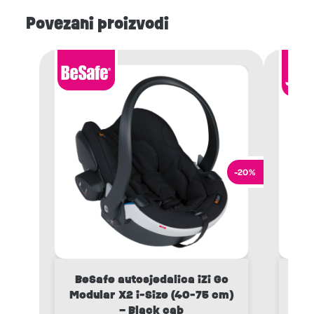
Povezani proizvodi
-20%
BeSafe autosjedalica iZi Go
Joi
Modular X2 i-Size (40-75 cm)
– Black cab