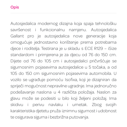
Opis
Autosjedalica modernog dizajna koja spaja tehnološku
savršenost i funkcionalnu namjenu. Autosjedalica
Gallant pro je autosjedalica nove generacije koja
omogućuje jednostavno korištenje prema potrebama
djece i roditelja. Testirana je u skladu s ECE R129 – iSize
standardom i primjerena je za djecu od 76 do 150 cm.
Dijete od 76 do 105 cm i autosjedalici pričvršćuje se
sigurnosnim pojasevima autosjedalice u 5 točaka, a od
105 do 150 cm sigurnosnim pojasevima automobila. U
vozilo se ugrađuje pomoću Isofixa, koji je dizajniran da
spriječi mogućnost nepravilne ugradnje. Ima jednoručno
podešavanje naslona u 4 različita položaja. Naslon za
glavu može se podesiti u bilo koji željeni položaj. Ima
skidivu i perivu navlaku i umetak. Zbog svojih
karakteristika djetetu pruža iznimnu sigurnost i udobnost
te osigurava sigurna i bezbrižna putovanja.