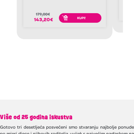
3
2
179,00
€
KUPI!
143,20
€
Više od 25 godina iskustva
Gotovo tri desetljeća posvećeni smo stvaranju najbolje ponude
po mjeri djece i njihovih roditelja, uvijek s najvećim naglaskom na