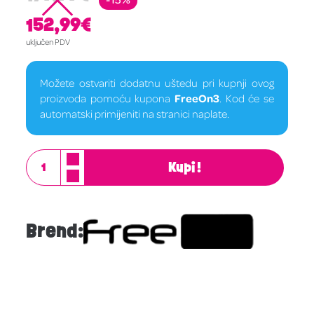
152,99
€
uključen PDV
Možete ostvariti dodatnu uštedu pri kupnji ovog
proizvoda pomoću kupona
FreeOn3
. Kod će se
automatski primijeniti na stranici naplate.
Kupi!
Brend: