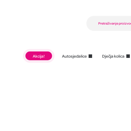
Akcija!
Autosjedalice
Dječja kolica