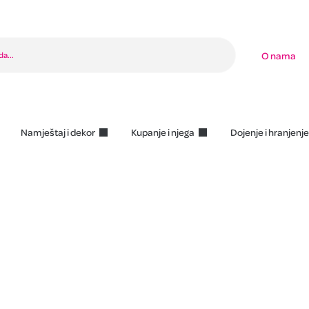
O nama
Namještaj i dekor
Kupanje i njega
Dojenje i hranjenje