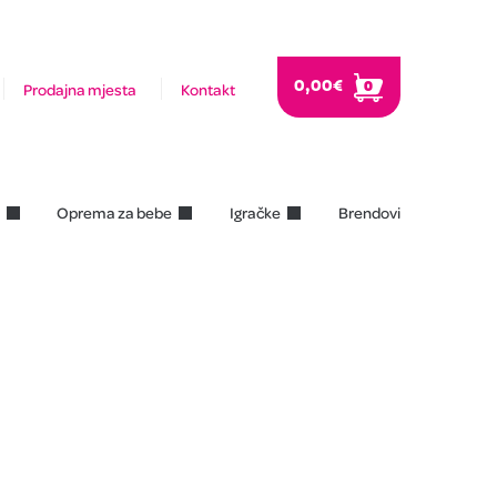
0,00
€
0
Prodajna mjesta
Kontakt
Oprema za bebe
Igračke
Brendovi