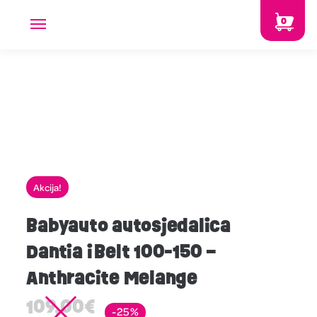
0
Akcija!
Babyauto autosjedalica
Dantia iBelt 100-150 –
Anthracite Melange
109,00
€
-25%