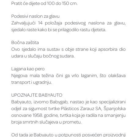
Pratit će dijete od 100 do 150 cm.
Podesivi naslon za glavu
Zahvaljujući 14 položaja podesivog naslona za glavu,
sjedalo raste kako bi se prilagodilo rastu djeteta.
Bočna zaštita
Ovo sjedalo ima sustav s obje strane koji apsorbira dio
udara u slučaju bočnog sudara.
Lagana kao pero
Njegova mala težina čini ga vrlo laganim, što olakšava
transport i ugradnju.
UPOZNAJTE BABYAUTO
Babyauto, izvorno Babygab, nastao je kao specijalizirani
odjel za sigurnost tvrtke Plásticos Zarauz SA, Španjolska
osnovane 1958. godine, tvrtka koja je radila na smanjenju
broja smrtnih slučajeva u prometu.
Od tada je Babyauto u potpunosti posvećen proizvodnji