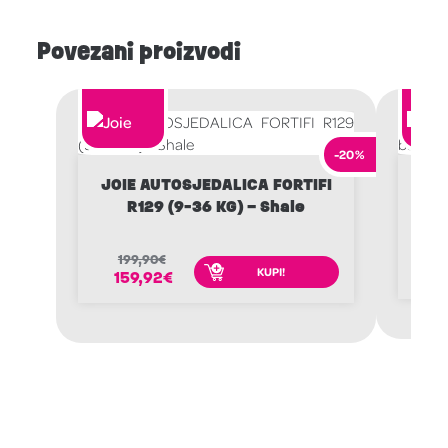
Povezani proizvodi
-20%
JOIE AUTOSJEDALICA FORTIFI
B
R129 (9-36 KG) – Shale
M
199,90
€
2
KUPI!
159,92
€