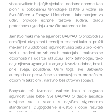
visokokvalitetnih dječjih sjedalica i dodatne opreme. Kao
pioniri u poboljšanju tehnologije zaštite u vožnji, sa
Sveučilištem u Zaragozi i Motorland – laboratorijem za
udar, provode iscrpne testove sudara, izradu
prototipova, ugradnju u različite automobile itd.
Jamstvo maksimalne sigurnosti BABYAUTO proizvodi su
osmišljeni, dizajnirani i temeljito testirani kako bi pružili
maksimalnu udobnost i sigurnost vašoj bebi u bilo kojem
vozilu. Izrađeni od vrhunskih materijala i maksimalne
otpornosti na udarce, uključuju Isofix tehnologiju, tako
da je njihova ugradnja i uklanjanje iz vozila udobna, brza i,
prije svega, pouzdana. Osim toga, sve Babyauto
autosjedalice presvučene su podstavljenim, prozračnim,
otpornim tekstilom i, naravno, bez otrovnih spojeva,
Babyauto teži izvrsnosti kvalitete kako bi osigurao
sigurnost vaše bebe. Sve BABYAUTO dječje sjedalice
razvijene su u skladu s najvišim sigurnosnim
standardima. Dugogodišnje iskustvo i dobri rezultati