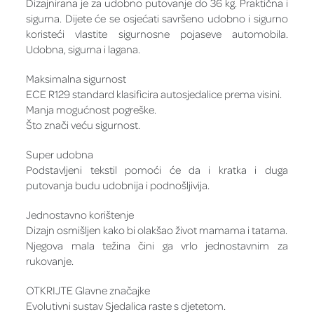
Dizajnirana je za udobno putovanje do 36 kg. Praktična i
sigurna. Dijete će se osjećati savršeno udobno i sigurno
koristeći vlastite sigurnosne pojaseve automobila.
Udobna, sigurna i lagana.
Maksimalna sigurnost
ECE R129 standard klasificira autosjedalice prema visini.
Manja mogućnost pogreške.
Što znači veću sigurnost.
Super udobna
Podstavljeni tekstil pomoći će da i kratka i duga
putovanja budu udobnija i podnošljivija.
Jednostavno korištenje
Dizajn osmišljen kako bi olakšao život mamama i tatama.
Njegova mala težina čini ga vrlo jednostavnim za
rukovanje.
OTKRIJTE Glavne značajke
Evolutivni sustav Sjedalica raste s djetetom.