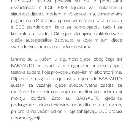
EuroNCAP testova pokazali su da je poboljšana
usklađenost s ECE R129 ključna za maksimalnu
sigurnost djece u modernim i-Size vozilima. U modernim
pogonima u Motorlandu provode testove udara u skladu
s ECE standardom, kako za homologaciju tako i za
kontrolu proizvodnje. Cilj je jamčiti najvišu kvalitetu svake
dječje autosjedalice Babyauto, u kojoj milijuni djece
svakodnevno putuju europskim cestama.
Izravno su uključeni u sigurnost djece, zbog čega svi
BABYAUTO proizvodi slijede rigorozne procese poput
testova sudara, koje provode u neovisnim laboratorijima.
Cilj je uvijek osigurati da je zaštita koju nude BABYAUTO
sustavi za vezanje djece sveobuhvatna zaštita za
mališane, bez obzira na smjer udara ili vrstu sudara koji
moraju izdržati. Zato su BABYAUTO sjedalice
podvrgnute stalnim testovima udara ili crash testovima,
pri brzinama većim od onih koje zahtijevaju ECE propisi
o homologaciji.