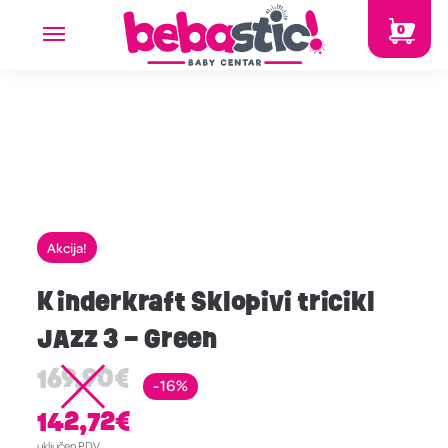
0
Akcija!
Kinderkraft Sklopivi tricikl
JAZZ 3 – Green
169,90
€
-16%
142,72
€
uključen PDV