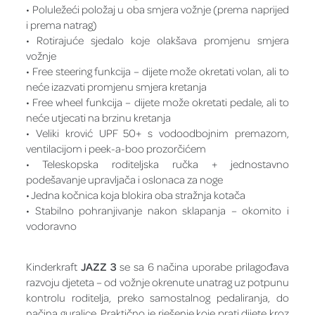
• Poluležeći položaj u oba smjera vožnje (prema naprijed
i prema natrag)
• Rotirajuće sjedalo koje olakšava promjenu smjera
vožnje
• Free steering funkcija – dijete može okretati volan, ali to
neće izazvati promjenu smjera kretanja
• Free wheel funkcija – dijete može okretati pedale, ali to
neće utjecati na brzinu kretanja
• Veliki krović UPF 50+ s vodoodbojnim premazom,
ventilacijom i peek-a-boo prozorčićem
• Teleskopska roditeljska ručka + jednostavno
podešavanje upravljača i oslonaca za noge
• Jedna kočnica koja blokira oba stražnja kotača
• Stabilno pohranjivanje nakon sklapanja – okomito i
vodoravno
Kinderkraft
JAZZ 3
se sa 6 načina uporabe prilagođava
razvoju djeteta – od vožnje okrenute unatrag uz potpunu
kontrolu roditelja, preko samostalnog pedaliranja, do
načina guralice. Praktično je rješenje koje prati dijete kroz