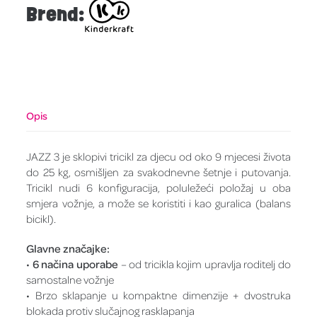
Brend:
Opis
JAZZ 3 je sklopivi tricikl za djecu od oko 9 mjecesi života
do 25 kg, osmišljen za svakodnevne šetnje i putovanja.
Tricikl nudi 6 konfiguracija, poluležeći položaj u oba
smjera vožnje, a može se koristiti i kao guralica (balans
bicikl).
Glavne značajke:
•
6 načina uporabe
– od tricikla kojim upravlja roditelj do
samostalne vožnje
• Brzo sklapanje u kompaktne dimenzije + dvostruka
blokada protiv slučajnog rasklapanja