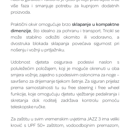
više faza i smanjuje potrebu za kupnjom dodatnih
proizvoda.
Praktični okvir omogućuje brzo
sklapanje u kompaktne
dimenzije
, što idealno za pohranu i transport. Tricikl se
može stabilno odložiti okomito ili vodoravno, a
dvostruka blokada sklapanja povećava sigurnost pri
nošenju i vožnji u prtljažniku.
Udobnost djeteta osigurava podesivi naslon s
poluležećim položajem, koji je moguće okrenuti u oba
smjera vožnje, zajedno s podesivim osloncima za noge –
savršeno za drijemanje tijekom šetnje. Za siguran prijelaz
prema samostalnosti tu su free steering i free wheel
funkcije, koje omogućuju djetetu vježbanje pedaliranja i
skretanja dok roditelj zadržava kontrolu pomoću
teleskopske ručke.
Za zaštitu u svim vremenskim uvjetima JAZZ 3 ima veliki
krović s UPF 50+ zaštitom, vodoodbojnim premazom,