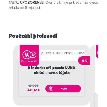
17876:
UPOZORENJE!
Ovaj tricikl nije prikladan za djecu
mlađu od 6 mjeseci.
Povezani proizvodi
-15%
Kinderkraft puzzle LUNO
oblici – Crno bijele
49,90
€
KUPI!
42,41
€
Te