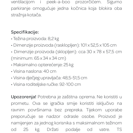
ventilacijom i peek-a-boo prozorčićem. Sigurno
parkiranje omogućuje jedna kočnica koja blokira oba
stražnja kotača.
Specifikacije:
• Težina proizvoda: 8,2 kg
• Dimenzije proizvoda (rasklopljen): 101 x 52,5 x 105 cm
• Dimenzije proizvoda (sklopljen): cca 30 x 78 x 57,5 cm
(minimum: 65 x 34 x 34 cm)
• Maksimalno opterećenje: 25 kg
• Visina naslona: 40 cm
• Visina dječjeg upravljača: 48,5-51,5 cm
• Visina roditeljske ručke: 92-100 cm
Upozorenja!
Potrebna je zaštitna oprema. Ne koristiti u
prometu. Ova se igračka smije koristiti isključivo na
ravnim površinama bez prepreka. Tijekom uporabe
preporučuje se nadzor odrasle osobe. Proizvod je
namijenjen za jednog korisnika s maksimalnom težinom
od 25 kg. Držati podalje od vatre. TS