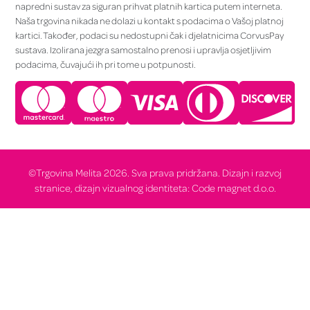
napredni sustav za siguran prihvat platnih kartica putem interneta.
Naša trgovina nikada ne dolazi u kontakt s podacima o Vašoj platnoj
kartici. Također, podaci su nedostupni čak i djelatnicima CorvusPay
sustava. Izolirana jezgra samostalno prenosi i upravlja osjetljivim
podacima, čuvajući ih pri tome u potpunosti.
©Trgovina Melita 2026. Sva prava pridržana. Dizajn i razvoj
stranice, dizajn vizualnog identiteta: Code magnet d.o.o.