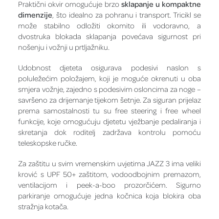
Praktični okvir omogućuje brzo
sklapanje u kompaktne
dimenzije
, što idealno za pohranu i transport. Tricikl se
može stabilno odložiti okomito ili vodoravno, a
dvostruka blokada sklapanja povećava sigurnost pri
nošenju i vožnji u prtljažniku.
Udobnost djeteta osigurava podesivi naslon s
poluležećim položajem, koji je moguće okrenuti u oba
smjera vožnje, zajedno s podesivim osloncima za noge –
savršeno za drijemanje tijekom šetnje. Za siguran prijelaz
prema samostalnosti tu su free steering i free wheel
funkcije, koje omogućuju djetetu vježbanje pedaliranja i
skretanja dok roditelj zadržava kontrolu pomoću
teleskopske ručke.
Za zaštitu u svim vremenskim uvjetima JAZZ 3 ima veliki
krović s UPF 50+ zaštitom, vodoodbojnim premazom,
ventilacijom i peek-a-boo prozorčićem. Sigurno
parkiranje omogućuje jedna kočnica koja blokira oba
stražnja kotača.