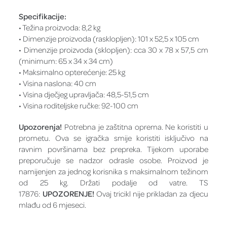
Specifikacije:
• Težina proizvoda: 8,2 kg
• Dimenzije proizvoda (rasklopljen): 101 x 52,5 x 105 cm
• Dimenzije proizvoda (sklopljen): cca 30 x 78 x 57,5 cm
(minimum: 65 x 34 x 34 cm)
• Maksimalno opterećenje: 25 kg
• Visina naslona: 40 cm
• Visina dječjeg upravljača: 48,5-51,5 cm
• Visina roditeljske ručke: 92-100 cm
Upozorenja!
Potrebna je zaštitna oprema. Ne koristiti u
prometu. Ova se igračka smije koristiti isključivo na
ravnim površinama bez prepreka. Tijekom uporabe
preporučuje se nadzor odrasle osobe. Proizvod je
namijenjen za jednog korisnika s maksimalnom težinom
od 25 kg. Držati podalje od vatre. TS
17876:
UPOZORENJE!
Ovaj tricikl nije prikladan za djecu
mlađu od 6 mjeseci.