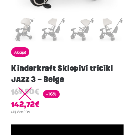
Akcija!
Kinderkraft Sklopivi tricikl
JAZZ 3 – Beige
169,90
€
-16%
142,72
€
uključen PDV