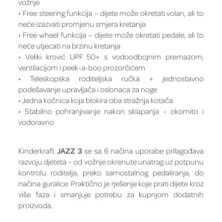
vožnje
• Free steering funkcija – dijete može okretati volan, ali to
neće izazvati promjenu smjera kretanja
• Free wheel funkcija – dijete može okretati pedale, ali to
neće utjecati na brzinu kretanja
• Veliki krović UPF 50+ s vodoodbojnim premazom,
ventilacijom i peek-a-boo prozorčićem
• Teleskopska roditeljska ručka + jednostavno
podešavanje upravljača i oslonaca za noge
• Jedna kočnica koja blokira oba stražnja kotača
• Stabilno pohranjivanje nakon sklapanja – okomito i
vodoravno
Kinderkraft
JAZZ 3
se sa 6 načina uporabe prilagođava
razvoju djeteta – od vožnje okrenute unatrag uz potpunu
kontrolu roditelja, preko samostalnog pedaliranja, do
načina guralice. Praktično je rješenje koje prati dijete kroz
više faza i smanjuje potrebu za kupnjom dodatnih
proizvoda.