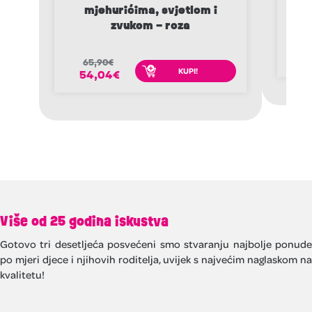
mjehurićima, svjetlom i
zvukom – roza
4
4
65,90
€
KUPI!
54,04
€
Više od 25 godina iskustva
Gotovo tri desetljeća posvećeni smo stvaranju najbolje ponude
po mjeri djece i njihovih roditelja, uvijek s najvećim naglaskom na
kvalitetu!