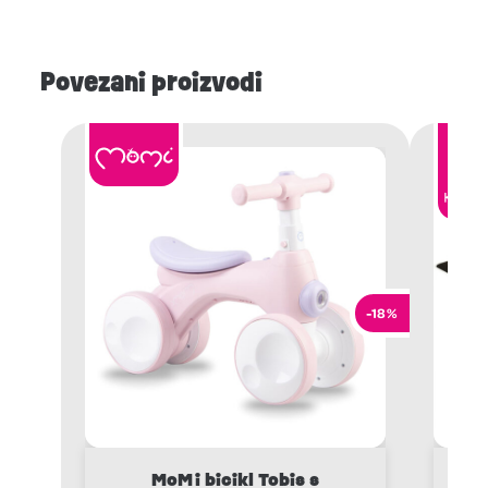
Povezani proizvodi
-18%
MoMi bicikl Tobis s
K