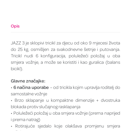
Opis
JAZZ 3 je sklopivi tricikl za djecu od oko 9 mjecesi života
do 25 kg, osmišljen za svakodnevne šetnje i putovanja.
Tricikl nudi 6 konfiguracija, poluležeći položaj u oba
smjera vožnje, a može se koristiti i kao guralica (balans
bicikl).
Glavne značajke:
•
6 načina uporabe
– od tricikla kojim upravlja roditelj do
samostalne vožnje
• Brzo sklapanje u kompaktne dimenzije + dvostruka
blokada protiv slučajnog rasklapanja
• Poluležeći položaj u oba smjera vožnje (prema naprijed
i prema natrag)
• Rotirajuće sjedalo koje olakšava promjenu smjera