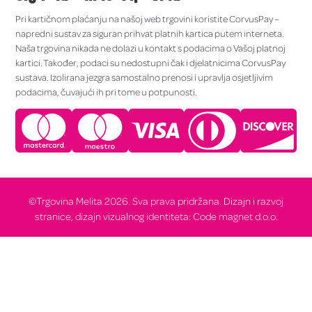
Pri kartičnom plaćanju na našoj web trgovini koristite CorvusPay –
napredni sustav za siguran prihvat platnih kartica putem interneta.
Naša trgovina nikada ne dolazi u kontakt s podacima o Vašoj platnoj
kartici. Također, podaci su nedostupni čak i djelatnicima CorvusPay
sustava. Izolirana jezgra samostalno prenosi i upravlja osjetljivim
podacima, čuvajući ih pri tome u potpunosti.
©Trgovina Melita 2026. Sva prava pridržana. Dizajn i razvoj
stranice, dizajn vizualnog identiteta: Code magnet d.o.o.