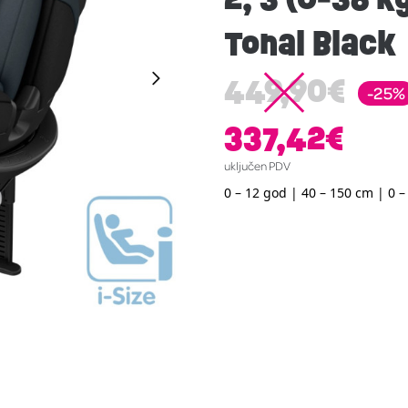
Tonal Black
449,90
€
-25%
337,42
€
uključen PDV
0 – 12 god | 40 – 150 cm | 0 –