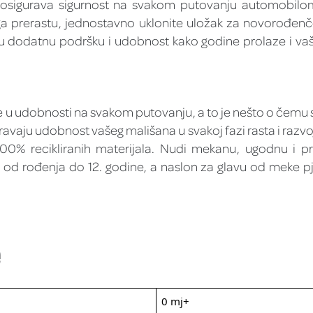
osigurava sigurnost na svakom putovanju automobilo
 ga prerastu, jednostavno uklonite uložak za novorođenče i
ju dodatnu podršku i udobnost kako godine prolaze i vaše 
uje u udobnosti na svakom putovanju, a to je nešto o čemu
ravaju udobnost vašeg mališana u svakoj fazi rasta i razv
00% recikliranih materijala. Nudi mekanu, ugodnu i p
d rođenja do 12. godine, a naslon za glavu od meke pje
e
0 mj+