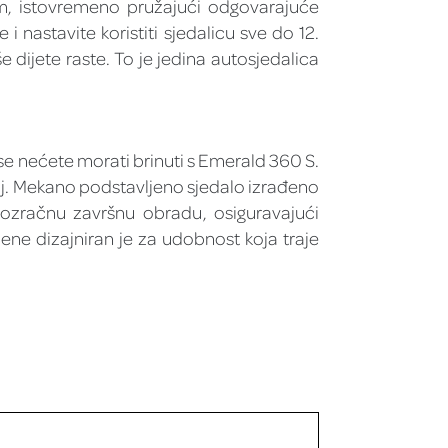
m, istovremeno pružajući odgovarajuće
 nastavite koristiti sjedalicu sve do 12.
dijete raste. To je jedina autosjedalica
 se nećete morati brinuti s Emerald 360 S.
oj. Mekano podstavljeno sjedalo izrađeno
rozračnu završnu obradu, osiguravajući
ne dizajniran je za udobnost koja traje