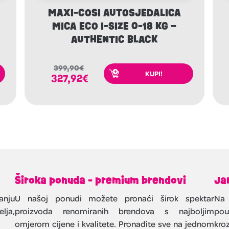
MAXI-COSI AUTOSJEDALICA
0
MICA ECO I-SIZE 0-18 KG –
AUTHENTIC BLACK
399,90
€
KUPI!
327,92
€
Široka ponuda - premium brendovi
Ja
anju
U našoj ponudi možete pronaći širok spektar
Na 
lja,
proizvoda renomiranih brendova s najboljim
pou
omjerom cijene i kvalitete. Pronađite sve na jednom
kroz