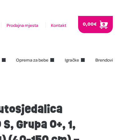
0,00
€
0
Prodajna mjesta
Kontakt
Oprema za bebe
Igračke
Brendovi
utosjedalica
S, Grupa 0+, 1,
g) (40-150 cm) –