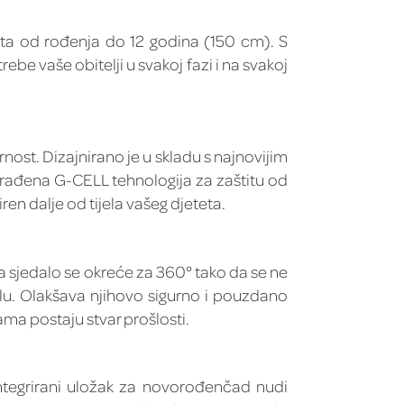
eta od rođenja do 12 godina (150 cm). S
ebe vaše obitelji u svakoj fazi i na svakoj
st. Dizajnirano je u skladu s najnovijim
građena G-CELL tehnologija za zaštitu od
ren dalje od tijela vašeg djeteta.
a sjedalo se okreće za 360° tako da se ne
alu. Olakšava njihovo sigurno i pouzdano
ma postaju stvar prošlosti.
tegrirani uložak za novorođenčad nudi