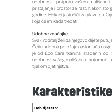
udobnost i potporu vašem mališanu i 
pristajanje i prostor za rast. Nakon što
godine. Mekani jastučići za glavu pruža
koja će im ikada trebati.
Udobne značajke
Svaki roditelj želi da njegovo dijete put
Četiri udobna položaja naslonjača osigu
je od Eco Care tkanina izrađenih od 1
udobnost vašeg mališana u automobilu o
tijekom djetinjstva.
Karakteristik
Dob djeteta: