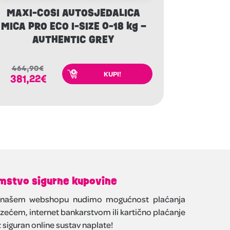
MAXI-COSI AUTOSJEDALICA
MICA PRO ECO I-SIZE 0-18 kg –
AUTHENTIC GREY
464,90
€
KUPI!
381,22
€
mstvo sigurne kupovine
našem webshopu nudimo mogućnost plaćanja
zećem, internet bankarstvom ili kartično plaćanje
 siguran online sustav naplate!