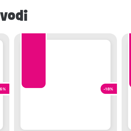
zvodi
16%
-18%