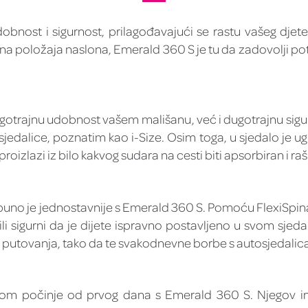
bnost i sigurnost, prilagođavajući se rastu vašeg djet
a položaja naslona, ​​Emerald 360 S je tu da zadovolji potr
trajnu udobnost vašem mališanu, već i dugotrajnu sigurno
jedalice, poznatim kao i-Size. Osim toga, u sjedalo je u
oizlazi iz bilo kakvog sudara na cesti biti apsorbiran i raši
 puno je jednostavnije s Emerald 360 S. Pomoću FlexiSpin
ili sigurni da je dijete ispravno postavljeno u svom sjed
g putovanja, tako da te svakodnevne borbe s autosjedalica
om počinje od prvog dana s Emerald 360 S. Njegov in