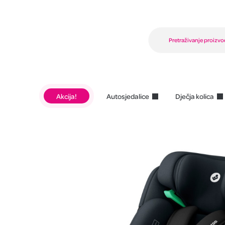
Akcija!
Autosjedalice
Dječja kolica