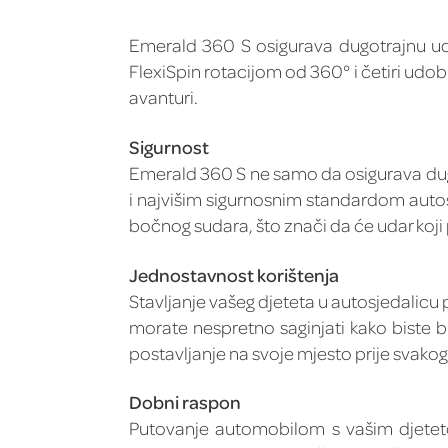
Emerald 360 S osigurava dugotrajnu udo
FlexiSpin rotacijom od 360° i četiri udobn
avanturi.
Sigurnost
Emerald 360 S ne samo da osigurava dugo
i najvišim sigurnosnim standardom autos
bočnog sudara, što znači da će udar koji pr
Jednostavnost korištenja
Stavljanje vašeg djeteta u autosjedalicu
morate nespretno saginjati kako biste b
postavljanje na svoje mjesto prije svako
Dobni raspon
Putovanje automobilom s vašim djetet