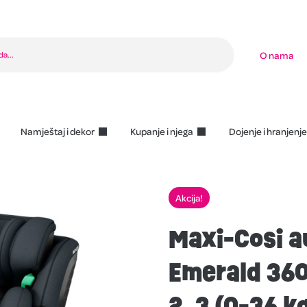
O nama
Namještaj i dekor
Kupanje i njega
Dojenje i hranjenje
Akcija!
Maxi-Cosi a
Emerald 360 
2, 3 (0-36 k