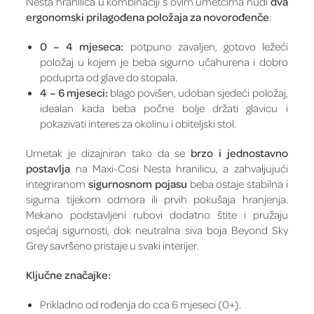
Nesta hranilica u kombinaciji s ovim umetcima nudi
dva
ergonomski prilagođena položaja za novorođenče
:
0 – 4 mjeseca:
potpuno zavaljen, gotovo ležeći
položaj u kojem je beba sigurno učahurena i dobro
poduprta od glave do stopala.
4 – 6 mjeseci:
blago povišen, udoban sjedeći položaj,
idealan kada beba počne bolje držati glavicu i
pokazivati interes za okolinu i obiteljski stol.
Umetak je dizajniran tako da se
brzo i jednostavno
postavlja
na Maxi-Cosi Nesta hranilicu, a zahvaljujući
integriranom
sigurnosnom pojasu
beba ostaje stabilna i
sigurna tijekom odmora ili prvih pokušaja hranjenja.
Mekano podstavljeni rubovi dodatno štite i pružaju
osjećaj sigurnosti, dok neutralna siva boja Beyond Sky
Grey savršeno pristaje u svaki interijer.
Ključne značajke:
Prikladno od rođenja do cca 6 mjeseci (0+).