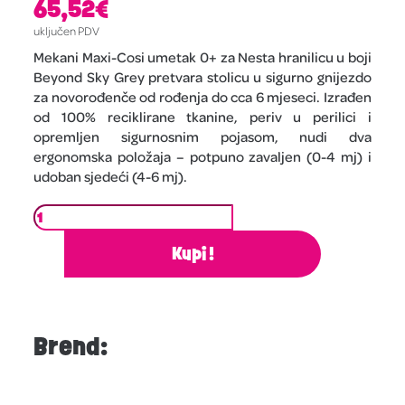
65,52
€
uključen PDV
Mekani Maxi-Cosi umetak 0+ za Nesta hranilicu u boji
Beyond Sky Grey pretvara stolicu u sigurno gnijezdo
za novorođenče od rođenja do cca 6 mjeseci. Izrađen
od 100% reciklirane tkanine, periv u perilici i
opremljen sigurnosnim pojasom, nudi dva
ergonomska položaja – potpuno zavaljen (0-4 mj) i
udoban sjedeći (4-6 mj).
Kupi!
Brend: