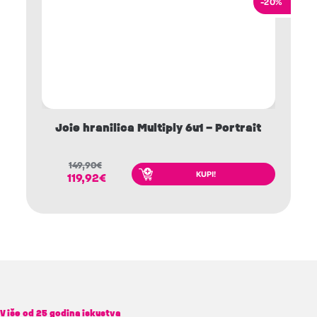
-20%
Joie hranilica Multiply 6u1 – Portrait
149,90
€
KUPI!
119,92
€
Više od 25 godina iskustva