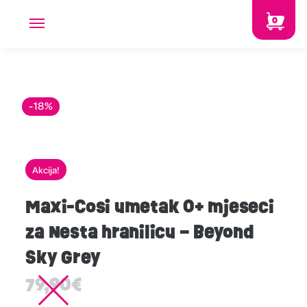
0
-18%
Akcija!
Maxi-Cosi umetak 0+ mjeseci
za Nesta hranilicu – Beyond
Sky Grey
79,90
€