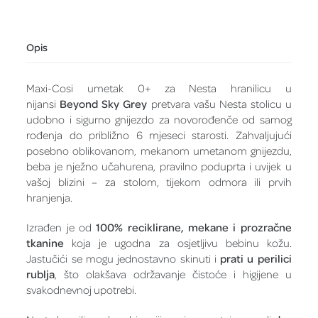
Opis
Maxi-Cosi umetak 0+ za Nesta hranilicu u
nijansi
Beyond Sky Grey
pretvara vašu Nesta stolicu u
udobno i sigurno gnijezdo za novorođenče od samog
rođenja do približno 6 mjeseci starosti. Zahvaljujući
posebno oblikovanom, mekanom umetanom gnijezdu,
beba je nježno učahurena, pravilno poduprta i uvijek u
vašoj blizini – za stolom, tijekom odmora ili prvih
hranjenja.
Izrađen je od
100% reciklirane, mekane i prozračne
tkanine
koja je ugodna za osjetljivu bebinu kožu.
Jastučići se mogu jednostavno skinuti i
prati u perilici
rublja
, što olakšava održavanje čistoće i higijene u
svakodnevnoj upotrebi.