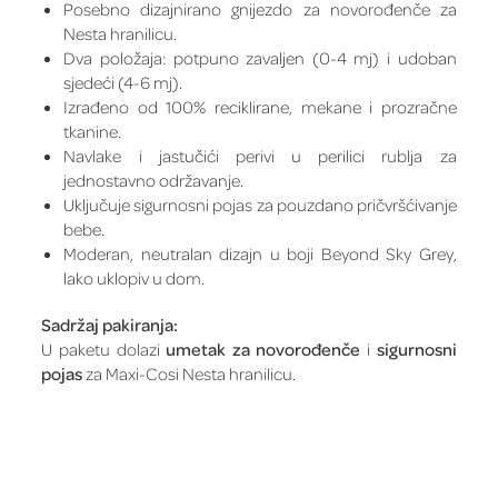
Posebno dizajnirano gnijezdo za novorođenče za
Nesta hranilicu.
Dva položaja: potpuno zavaljen (0-4 mj) i udoban
sjedeći (4-6 mj).
Izrađeno od 100% reciklirane, mekane i prozračne
tkanine.
Navlake i jastučići perivi u perilici rublja za
jednostavno održavanje.
Uključuje sigurnosni pojas za pouzdano pričvršćivanje
bebe.
Moderan, neutralan dizajn u boji Beyond Sky Grey,
lako uklopiv u dom.
Sadržaj pakiranja:
U paketu dolazi
umetak za novorođenče
i
sigurnosni
pojas
za Maxi-Cosi Nesta hranilicu.