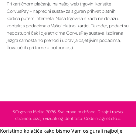
Pri kartičnom plaćanju na našoj web trgovini koristite
CorvusPay – napredni sustav za siguran prihvat platnih
kartica putem interneta. Naša trgovina nikada ne dolazi u
kontakt s podacima o Vašoj platnoj kartici. Također, podaci su
nedostupni čak i djelatnicima CorvusPay sustava. Izolirana
jezgra samostalno prenosi i upravlja osjetljivim podacima,
čuvajući ih pri tome u potpunosti.
©Trgovina Melita 2026. Sva prava pridržana. Dizajn i razvoj
stranice, dizajn vizualnog identiteta: Code magnet d.o.o.
Koristimo kolačiće kako bismo Vam osigurali najbolje