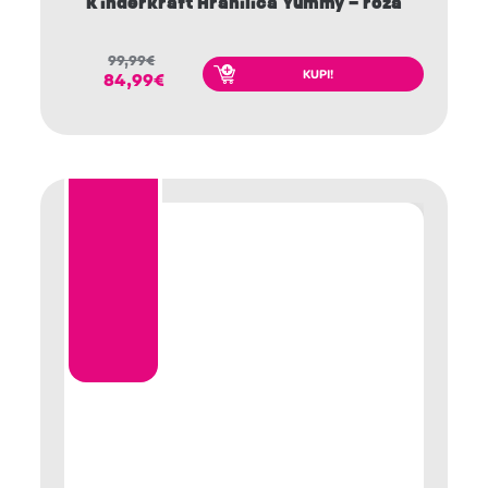
Kinderkraft Hranilica Yummy – roza
99,99
€
KUPI!
84,99
€