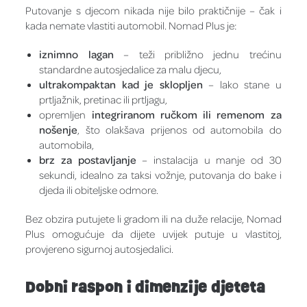
Putovanje s djecom nikada nije bilo praktičnije – čak i
kada nemate vlastiti automobil. Nomad Plus je:
iznimno lagan
– teži približno jednu trećinu
standardne autosjedalice za malu djecu,
ultrakompaktan kad je sklopljen
– lako stane u
prtljažnik, pretinac ili prtljagu,
opremljen
integriranom ručkom ili remenom za
nošenje
, što olakšava prijenos od automobila do
automobila,
brz za postavljanje
– instalacija u manje od 30
sekundi, idealno za taksi vožnje, putovanja do bake i
djeda ili obiteljske odmore.
Bez obzira putujete li gradom ili na duže relacije, Nomad
Plus omogućuje da dijete uvijek putuje u vlastitoj,
provjereno sigurnoj autosjedalici.
Dobni raspon i dimenzije djeteta