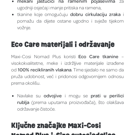
mekani jastučići na ramenim pojasevima
za
ugodniji osjećaj i manje pritiska na ramena,
tkanine koje omogućuju
dobru cirkulaciju zraka
i
pomažu da dijete ostane ugodno i svježe tijekom
vožnje.
Eco Care materijali i održavanje
Maxi-Cosi Nomad Plus koristi
Eco Care tkanine
–
visokokvalitetne, meke i izdržljive materijale izrađene
od
100% recikliranih vlakana
. Time sjedalo ne samo da
pruža udobnost, već i pridonosi odgovornijem odnosu
prema okolišu.
Navlake su
odvojive
i mogu se
prati u perilici
rublja
(prema uputama proizvođača), što olakšava
održavanje čistoće.
Ključne značajke Maxi-Cosi