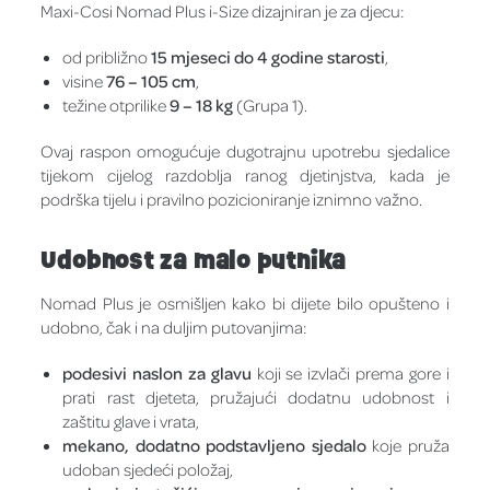
Maxi-Cosi Nomad Plus i-Size dizajniran je za djecu:
od približno
15 mjeseci do 4 godine starosti
,
visine
76 – 105 cm
,
težine otprilike
9 – 18 kg
(Grupa 1).
Ovaj raspon omogućuje dugotrajnu upotrebu sjedalice
tijekom cijelog razdoblja ranog djetinjstva, kada je
podrška tijelu i pravilno pozicioniranje iznimno važno.
Udobnost za malo putnika
Nomad Plus je osmišljen kako bi dijete bilo opušteno i
udobno, čak i na duljim putovanjima:
podesivi naslon za glavu
koji se izvlači prema gore i
prati rast djeteta, pružajući dodatnu udobnost i
zaštitu glave i vrata,
mekano, dodatno podstavljeno sjedalo
koje pruža
udoban sjedeći položaj,