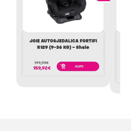
JOIE AUTOSJEDALICA FORTIFI
Ki
R129 (9-36 KG) – Shale
ONE
199,90
€
KUPI!
159,92
€
1
1