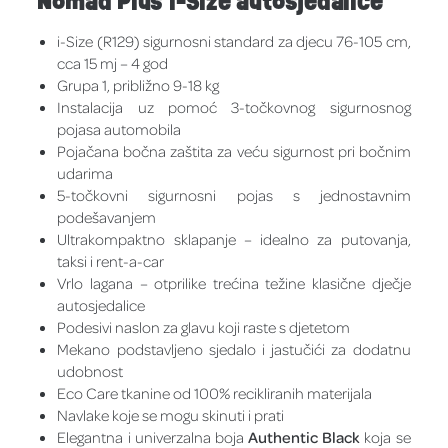
Nomad Plus i-Size autosjedalice
i-Size (R129) sigurnosni standard za djecu 76-105 cm,
cca 15 mj – 4 god
Grupa 1, približno 9-18 kg
Instalacija uz pomoć 3-točkovnog sigurnosnog
pojasa automobila
Pojačana bočna zaštita za veću sigurnost pri bočnim
udarima
5-točkovni sigurnosni pojas s jednostavnim
podešavanjem
Ultrakompaktno sklapanje – idealno za putovanja,
taksi i rent-a-car
Vrlo lagana – otprilike trećina težine klasične dječje
autosjedalice
Podesivi naslon za glavu koji raste s djetetom
Mekano podstavljeno sjedalo i jastučići za dodatnu
udobnost
Eco Care tkanine od 100% recikliranih materijala
Navlake koje se mogu skinuti i prati
Elegantna i univerzalna boja
Authentic Black
koja se