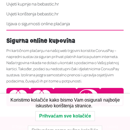
Uvjeti kupnje na bebastic.hr
Uvjeti korištenja bebastic.hr
Izjava o sigurnosti online plaćanja
Sigurna online kupovina
Pri kartičnom plaćanju na našoj web trgovini koristite CorvusPay –
napredni sustav za siguran prihvat platnih kartica putem interneta.
Naša trgovina nikada ne dolazi u kontakt s podacima o Vašoj platnoj
kartici. Također, podaci su nedostupni čak i djelatnicima CorvusPay
sustava. Izolirana jezgra samostalno prenosi i upravlja osjetljivim
podacima, čuvajući ih pri tome u potpunosti.
Koristimo kolačiće kako bismo Vam osigurali najbolje
iskustvo korištenja stranice.
Prihvaćam sve kolačiće
©Trgovina Melita 2026. Sva prava pridržana. Dizajn i razvoj