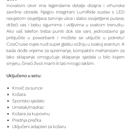
Inovativni okvir ima legendarne detalje dizajna i vrhunske
završne obrade. Njegov integrirani LumiRide sustav s LED
rasvjetom osvjetljava tamnije ulice i slabo osvijetljene puteve,
držeći vas i bebu sigurnima i vidljivima u svakom trenutku.
Ako vaš telefon treba puniti dok ste vani, jednostavno ga
priključite u powerbank i možete se uključiti u pokretu!
CosiCruise ovjes nudi super glatku vožnju u svakoj avanturi. A
kada dođe vrijeme za spremanje, kompaktni mehanizam za
lako sklapanje omogućuje sklapanje sjedala u bilo kojem
smjeru, čineći život mami ili tati mnogo lakšim.
Uključeno u setu:
Krović za sunce
Košara
Sportsko sjedalo
Umetak/madrac
Košara za kupovinu
Prednja prečka
Uključeni adapteri za košaru