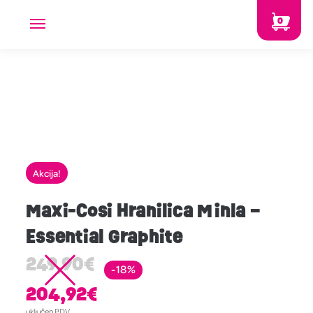
0
Akcija!
Maxi-Cosi Hranilica Minla –
Essential Graphite
249,90
€
-18%
204,92
€
uključen PDV