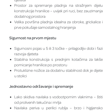
Prostor za spremanje pladnja na stražnjem dijelu
konstrukcije hranilice – uvijek pri ruci, bez zauzimanja
dodatnog prostora
Velika površina pladnja idealna za obroke, grickalice i
prve pokušaje samostalnog hranjenja
Sigurnost na prvom mjestu
Sigurnosni pojas u 5 ili 3 točke – prilagodljiv dobi i fazi
razvoja djeteta
Stabilna konstrukcija s prednjim kotačima za lakše
pomicanje hranilice po prostoru
Protuklizne nožice za dodatnu stabilnost dok je dijete
u stolici
Jednostavno održavanje i spremanje
Lako skidiva navlaka s vodootpornim vlaknima – štiti
od prolivenih tekućina i mrlja
Navlaka periva u perilici rublja – brzo i higijensko