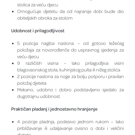
stolica za veću djecu
Omogućuje djetetu da od najranije dobi bude dio
obiteljskih obroka za stolom
Udobnost i prilagodljivost
5 pozicija nagiba naslona – od gotovo ležećeg
položaja za novorođenče do uspravnog sjedenja za
veću djecu
9 različitih visina – lako prilagodljiva visini
blagovaonskog stola, kuhinjskog pulta ili nižeg stolića
2 pozicije naslona za noge za bolju potporu i pravilan
položaj djeteta
Mekano, udobno i dobro podstavljeno sjedalo za
dugotrajnu udobnost
Praktičan pladanj i jednostavno hranjenje
4 pozicije pladnja, podesivo jednom rukom – lako
približavanje ili udaljavanje ovisno o dobi i veličini
djeteta