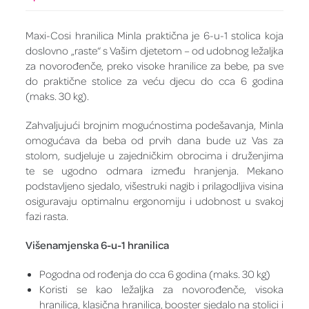
Maxi-Cosi hranilica Minla praktična je 6-u-1 stolica koja
doslovno „raste“ s Vašim djetetom – od udobnog ležaljka
za novorođenče, preko visoke hranilice za bebe, pa sve
do praktične stolice za veću djecu do cca 6 godina
(maks. 30 kg).
Zahvaljujući brojnim mogućnostima podešavanja, Minla
omogućava da beba od prvih dana bude uz Vas za
stolom, sudjeluje u zajedničkim obrocima i druženjima
te se ugodno odmara između hranjenja. Mekano
podstavljeno sjedalo, višestruki nagib i prilagodljiva visina
osiguravaju optimalnu ergonomiju i udobnost u svakoj
fazi rasta.
Višenamjenska 6-u-1 hranilica
Pogodna od rođenja do cca 6 godina (maks. 30 kg)
Koristi se kao ležaljka za novorođenče, visoka
hranilica, klasična hranilica, booster sjedalo na stolici i