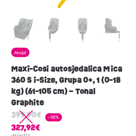
Akcija!
Maxi-Cosi autosjedalica Mica
360 S i-Size, Grupa 0+, 1 (0-18
kg) (61-105 cm) – Tonal
Graphite
399,90
€
-18%
327,92
€
uključen PDV