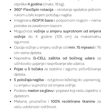
otprilike
4 godine
(maks. 18 kg).
360° FlexiSpin rotacija
– okretanje sjedalice jednom
rukom u bilo kojem položaju nagiba.
Integrirana
ISOFIX baza
s potpornom nogom – nema
potrebe za zasebnom bazom.
Mogućnost
vožnje u smjeru suprotnom od smjera
vožnje
do 4. godine (105 cm) za maksimalnu
sigurnost.
Opcija vožnje u smjeru vožnje od
min. 15 mjeseci
i 76
cm visine djeteta.
Napredna
G-CELL zaštita od bočnog udara
za
učinkovito upijanje i raspršivanje sile udarca.
Pojas u 5 točaka
za stabilno i sigurno pričvršćivanje
djeteta.
5 položaja nagiba
– od gotovo ležećeg do uspravnog,
i u smjeru i suprotno od smjera vožnje.
Podesiv
naslon za glavu
i pojasevi koji rastu zajedno s
djetetom.
Mekane, prozračne i
100% reciklirane tkanine
za
veću udobnost i održivost.