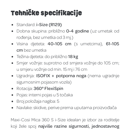
Tehničke specifikacije
Standard:
i-Size (R129)
Dobna skupina: približno
0-4 godine
(uz umetak od
rođenja, bez umetka od 3 mj.)
Visina djeteta:
40-105 cm
(s umetcima),
61-105
cm
bez umetka
Težina djeteta: do približno
18 kg
Smjer vožnje: suprotno od smjera vožnje do 105 cm;
u smjeru vožnje od min. 15 mj i 76 cm
Ugradnja:
ISOFIX + potporna noga
(nema ugradnje
sigurnosnim pojasom vozila)
Rotacija:
360° FlexiSpin
Pojas: interni pojas u 5 točaka
Broj položaja nagiba: 5
Navlake: skidive, perive prema uputama proizvođača
Maxi-Cosi Mica 360 S i-Size idealan je izbor za roditelje
koji žele spoj
najviše razine sigurnosti, jednostavnog