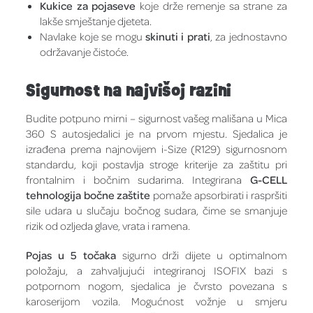
Kukice za pojaseve
koje drže remenje sa strane za
lakše smještanje djeteta.
Navlake koje se mogu
skinuti i prati
, za jednostavno
održavanje čistoće.
Sigurnost na najvišoj razini
Budite potpuno mirni – sigurnost vašeg mališana u Mica
360 S autosjedalici je na prvom mjestu. Sjedalica je
izrađena prema najnovijem i-Size (R129) sigurnosnom
standardu, koji postavlja stroge kriterije za zaštitu pri
frontalnim i bočnim sudarima. Integrirana
G-CELL
tehnologija bočne zaštite
pomaže apsorbirati i raspršiti
sile udara u slučaju bočnog sudara, čime se smanjuje
rizik od ozljeda glave, vrata i ramena.
Pojas u 5 točaka
sigurno drži dijete u optimalnom
položaju, a zahvaljujući integriranoj ISOFIX bazi s
potpornom nogom, sjedalica je čvrsto povezana s
karoserijom vozila. Mogućnost vožnje u smjeru