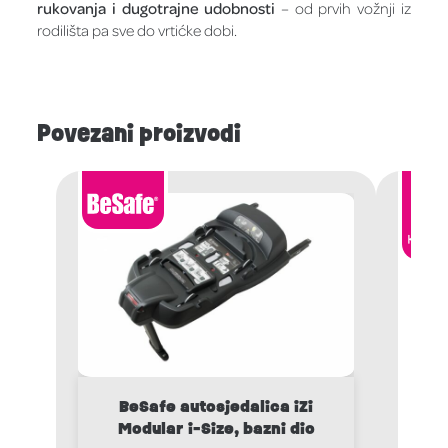
rukovanja i dugotrajne udobnosti
– od prvih vožnji iz
rodilišta pa sve do vrtićke dobi.
Povezani proizvodi
BeSafe autosjedalica iZi
Modular i-Size, bazni dio