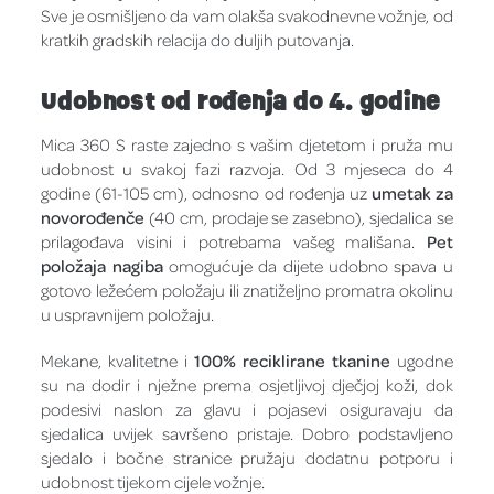
Sve je osmišljeno da vam olakša svakodnevne vožnje, od
kratkih gradskih relacija do duljih putovanja.
Udobnost od rođenja do 4. godine
Mica 360 S raste zajedno s vašim djetetom i pruža mu
udobnost u svakoj fazi razvoja. Od 3 mjeseca do 4
godine (61-105 cm), odnosno od rođenja uz
umetak za
novorođenče
(40 cm, prodaje se zasebno), sjedalica se
prilagođava visini i potrebama vašeg mališana.
Pet
položaja nagiba
omogućuje da dijete udobno spava u
gotovo ležećem položaju ili znatiželjno promatra okolinu
u uspravnijem položaju.
Mekane, kvalitetne i
100% reciklirane tkanine
ugodne
su na dodir i nježne prema osjetljivoj dječjoj koži, dok
podesivi naslon za glavu i pojasevi osiguravaju da
sjedalica uvijek savršeno pristaje. Dobro podstavljeno
sjedalo i bočne stranice pružaju dodatnu potporu i
udobnost tijekom cijele vožnje.