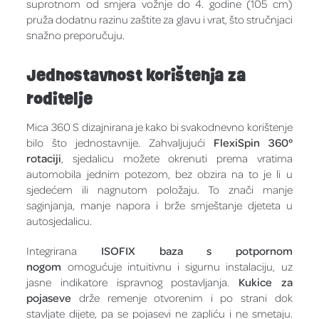
suprotnom od smjera vožnje do 4. godine (105 cm)
pruža dodatnu razinu zaštite za glavu i vrat, što stručnjaci
snažno preporučuju.
Jednostavnost korištenja za
roditelje
Mica 360 S dizajnirana je kako bi svakodnevno korištenje
bilo što jednostavnije. Zahvaljujući
FlexiSpin 360°
rotaciji
, sjedalicu možete okrenuti prema vratima
automobila jednim potezom, bez obzira na to je li u
sjedećem ili nagnutom položaju. To znači manje
saginjanja, manje napora i brže smještanje djeteta u
autosjedalicu.
Integrirana
ISOFIX baza s potpornom
nogom
omogućuje intuitivnu i sigurnu instalaciju, uz
jasne indikatore ispravnog postavljanja.
Kukice za
pojaseve
drže remenje otvorenim i po strani dok
stavljate dijete, pa se pojasevi ne zapliću i ne smetaju.