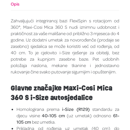
Opis
Zahvaljujući integriranoj bazi FlexiSpin s rotacijom od
360°, Maxi-Cosi Mica 360 S nudi iznimnu udobnost i
praktičnost za vaše mališane od približno 3 mjeseca do 4
godine. Uz dodatni umetak za novorođenče (prodaje se
zasebno) sjedalica se može koristiti već od rođenja, od
40 cm. To je cjelovito i-Size rješenje za obitelji, bez
potrebe za kupnjom zasebne baze. Pet udobnih
položaja naslona, mekane tkanine i jednostavno
rukovanje čine svako putovanje sigurnijim i opuštenijim.
Glavne značajke Maxi-Cosi Mica
360 S i-Size autosjedalice
Homologirana prema
i-Size (R129)
standardu za
djecu visine
40-105 cm
(uz umetak) odnosno
61-
105 cm
bez umetka.
Prikladna od rođenja uz umetak (40 cm) do