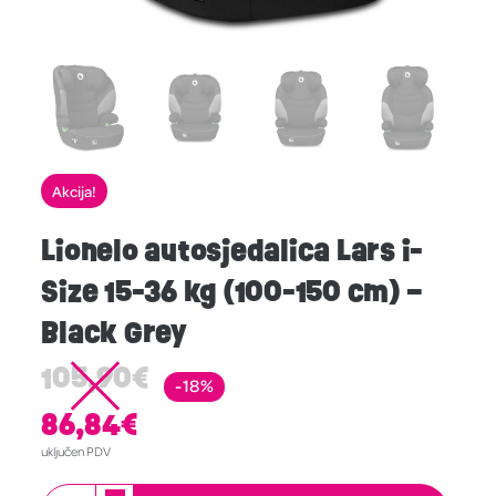
Akcija!
Lionelo autosjedalica Lars i-
Size 15-36 kg (100-150 cm) –
Black Grey
105,90
€
-18%
86,84
€
uključen PDV