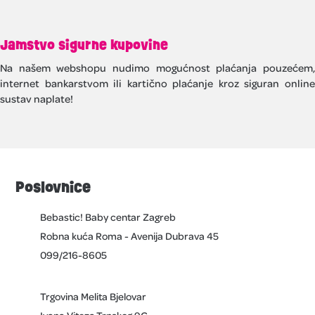
Jamstvo sigurne kupovine
Na našem webshopu nudimo mogućnost plaćanja pouzećem,
internet bankarstvom ili kartično plaćanje kroz siguran online
sustav naplate!
Poslovnice
Bebastic! Baby centar Zagreb
Robna kuća Roma - Avenija Dubrava 45
099/216-8605
Trgovina Melita Bjelovar
Ivana Viteza Trnskog 9C