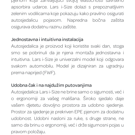
pjenom koja zahvaljujući svojoj elastičnosti savršeno
apsorbira udarce. Lars i-Size dolazi s prepoznatljivim
zelenim vodilicama koje pokazuju kako pravilno osigurati
autosjedalicu pojasom. Napredna bočna zaštita
osigurava dodatnu razinu zaštite.
Jednostavna i intuitivna instalacija
Autosjedalica je proizvod koji koristite svaki dan, stoga
smo se pobrinuli da je njena montaža jednostavna i
intuitivna. Lars i-Size je univerzalni model koji odgovara
svakom automobilu. Model je dizajniran za ugradnju
prema naprijed (FWF).
Udobna čak i na najdužim putovanjima
Autosjedalica Lars i-Size ne brine samo o sigurnosti, već i
o ergonomiji za vašeg mališana. Široko sjedalo daje
vašem djetetu dovoljno prostora za udobno sjedenje.
Prostor za sjedenje je prekriven EPE pjenom za dodatnu
udobnost. Udobni nasloni za ruke, s druge strane, ne
samo da brinu o ergonomiji, već i drže sigurnosni pojas u
pravom položaju.