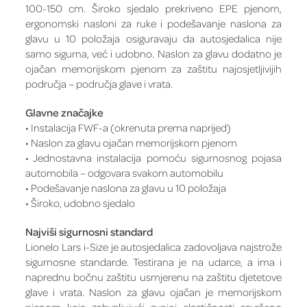
100-150 cm. Široko sjedalo prekriveno EPE pjenom,
ergonomski nasloni za ruke i podešavanje naslona za
glavu u 10 položaja osiguravaju da autosjedalica nije
samo sigurna, već i udobno. Naslon za glavu dodatno je
ojačan memorijskom pjenom za zaštitu najosjetljivijih
područja – područja glave i vrata.
Glavne značajke
• Instalacija FWF-a (okrenuta prema naprijed)
• Naslon za glavu ojačan memorijskom pjenom
• Jednostavna instalacija pomoću sigurnosnog pojasa
automobila – odgovara svakom automobilu
• Podešavanje naslona za glavu u 10 položaja
• Široko, udobno sjedalo
Najviši sigurnosni standard
Lionelo Lars i-Size je autosjedalica zadovoljava najstrože
sigurnosne standarde. Testirana je na udarce, a ima i
naprednu bočnu zaštitu usmjerenu na zaštitu djetetove
glave i vrata. Naslon za glavu ojačan je memorijskom