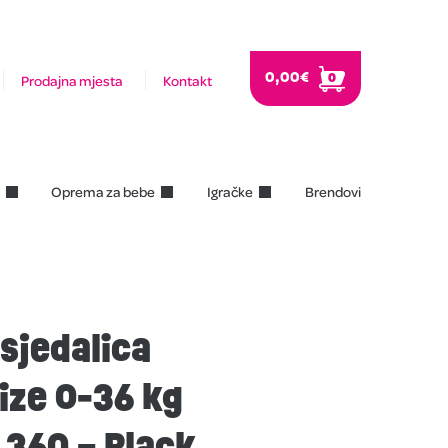
0,00
€
0
Prodajna mjesta
Kontakt
Oprema za bebe
Igračke
Brendovi
sjedalica
ize 0-36 kg
 360 – Black