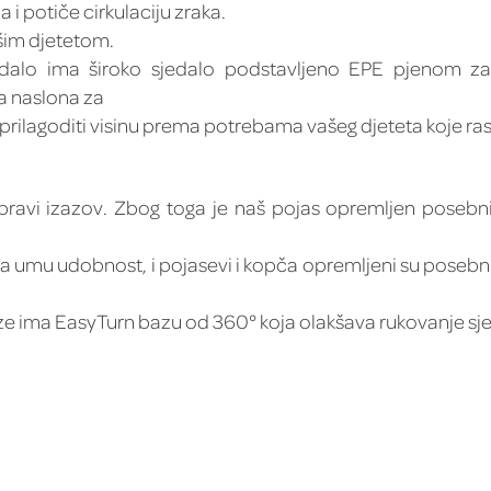
i potiče cirkulaciju zraka.
ašim djetetom.
sjedalo ima široko sjedalo podstavljeno EPE pjenom 
 naslona za
prilagoditi visinu prema potrebama vašeg djeteta koje ras
pravi izazov. Zbog toga je naš pojas opremljen pose
umu udobnost, i pojasevi i kopča opremljeni su posebnim
e ima EasyTurn bazu od 360° koja olakšava rukovanje sjedal