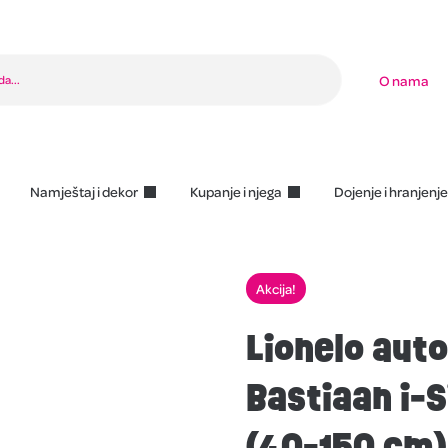
O nama
Namještaj i dekor
Kupanje i njega
Dojenje i hranjenje
Akcija!
Lionelo auto
Bastiaan i-S
(40-150 cm)