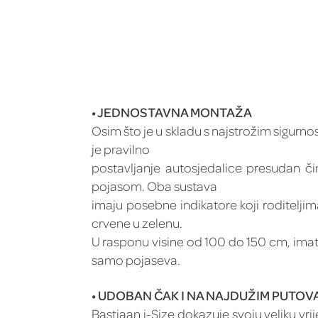
• JEDNOSTAVNA MONTAŽA
Osim što je u skladu s najstrožim sigurno
je pravilno
postavljanje autosjedalice presudan č
pojasom. Oba sustava
imaju posebne indikatore koji roditeljima
crvene u zelenu.
U rasponu visine od 100 do 150 cm, imate
samo pojaseva.
• UDOBAN ČAK I NA NAJDUŽIM PUTOV
Bastiaan i-Size dokazuje svoju veliku vr