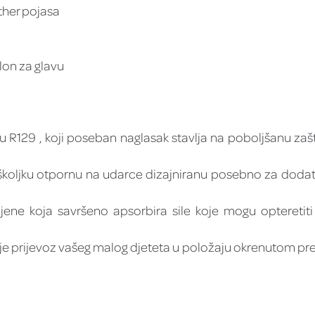
ther pojasa
lon za glavu
R129 , koji poseban naglasak stavlja na poboljšanu zaš
školjku otpornu na udarce dizajniranu posebno za dodat
koja savršeno apsorbira sile koje mogu opteretiti najo
je prijevoz vašeg malog djeteta u položaju okrenutom p