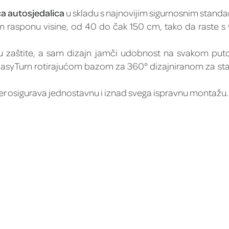
uća autosjedalica
u skladu s najnovijim sigurnosnim stand
kom rasponu visine, od 40 do čak 150 cm, tako da raste
inu zaštite, a sam dizajn jamči udobnost na svakom puto
s EasyTurn rotirajućom bazom za 360° dizajniranom za st
er osigurava jednostavnu i iznad svega ispravnu montažu.