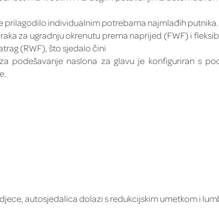
se prilagodilo individualnim potrebama najmlađih putnika.
raka za ugradnju okrenutu prema naprijed (FWF) i fleksib
atrag (RWF), što sjedalo čini
za podešavanje naslona za glavu je konfiguriran s p
e.
djece, autosjedalica dolazi s redukcijskim umetkom i l