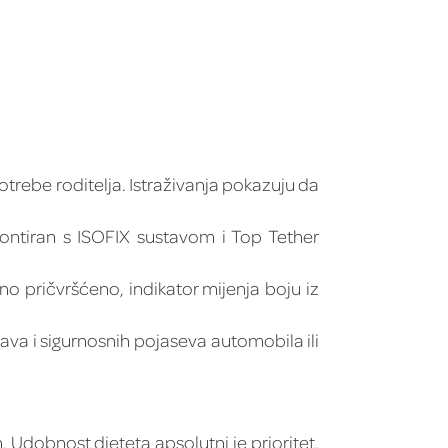
otrebe roditelja. Istraživanja pokazuju da
ontiran s ISOFIX sustavom i Top Tether
rno pričvršćeno, indikator mijenja boju iz
ava i sigurnosnih pojaseva automobila ili
 Udobnost djeteta apsolutni je prioritet,