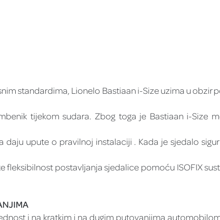
snim standardima, Lionelo Bastiaan i-Size uzima u obzir p
imbenik tijekom sudara. Zbog toga je Bastiaan i-Size m
 daju upute o pravilnoj instalaciji . Kada je sjedalo sigu
 fleksibilnost postavljanja sjedalice pomoću ISOFIX sust
ANJIMA
ijednost i na kratkim i na dugim putovanjima automobilom.