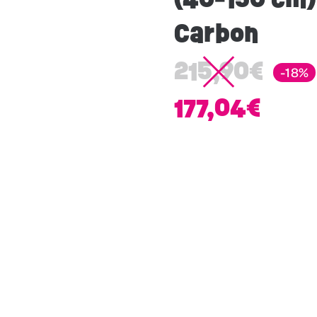
Carbon
215,90
€
-18%
177,04
€