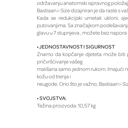
održavanju anatomski ispravnog položaja 
Bastiaan i-Size dizajniran je da raste s v
Kada se redukcijski umetak ukloni, 
putovanjima. Sa značajkom podešavanja
glavu u 7 stupnjeva , možete bez napora 
• JEDNOSTAVNOST I SIGURNOST
Znamo da kopčanje djeteta može biti 
pričvršćivanje vašeg
mališana samo jednom rukom. Imajući na 
kožu od trenja i
neugode. Ono što je važno, Bastiaan i-Siz
• SVOJSTVA:
Težina proizvoda: 10,57 kg