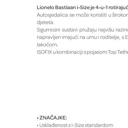
Lionelo Bastiaan i-Size je 4-u-1 rotiraj
Autosjedalica se može koristiti u širo
djeteta.
Sigurnosni sustavi pružaju najvišu raz
napravljen imajući na umu i roditelje, 
lakoćom.
ISOFIX u kombinaciji s pojasom Top Teth
• ZNAČAJKE:
• Usklađenost s I-Size standardom