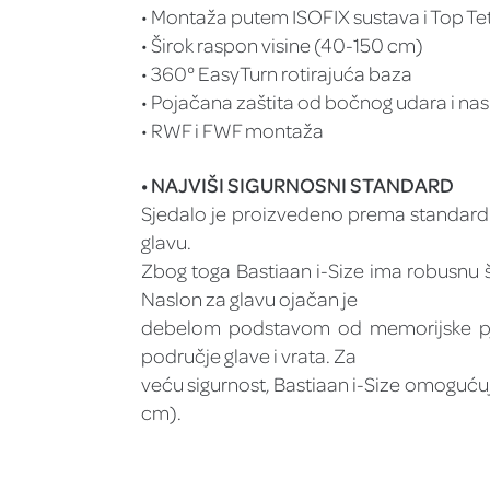
• Montaža putem ISOFIX sustava i Top Te
• Širok raspon visine (40-150 cm)
• 360° EasyTurn rotirajuća baza
• Pojačana zaštita od bočnog udara i nas
• RWF i FWF montaža
• NAJVIŠI SIGURNOSNI STANDARD
Sjedalo je proizvedeno prema standardu 
glavu.
Zbog toga Bastiaan i-Size ima robusnu 
Naslon za glavu ojačan je
debelom podstavom od memorijske pjene 
područje glave i vrata. Za
veću sigurnost, Bastiaan i-Size omoguću
cm).