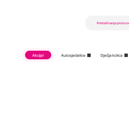
Akcija!
Autosjedalice
Dječja kolica