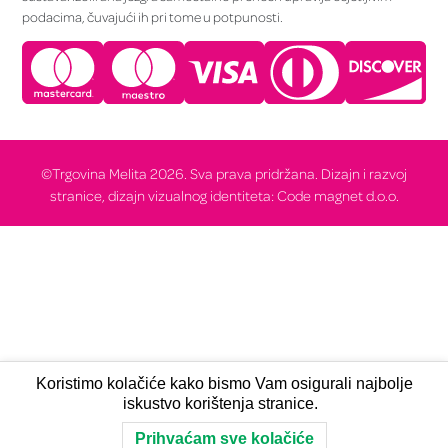
podacima, čuvajući ih pri tome u potpunosti.
©Trgovina Melita 2026. Sva prava pridržana. Dizajn i razvoj
stranice, dizajn vizualnog identiteta: Code magnet d.o.o.
Koristimo kolačiće kako bismo Vam osigurali najbolje
iskustvo korištenja stranice.
Prihvaćam sve kolačiće