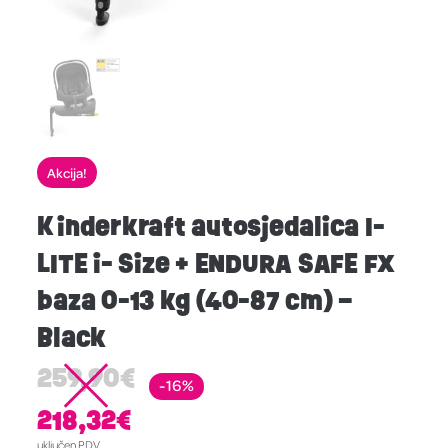
Akcija!
Kinderkraft autosjedalica I-
LITE i- Size + ENDURA SAFE FX
baza 0-13 kg (40-87 cm) –
Black
259,90
€
-16%
218,32
€
uključen PDV