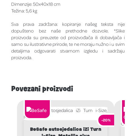
Dimenzije: 50x40x18 cm
Težina: 5,6 kg
Sva prava zadržana: kopiranje našeg teksta nije
dopušteno bez naše prethodne dozvole. *Slike
proizvoda su preuzete od proizvođača ili dobavljača i
samo su ilustrativne prirode, te ne moraju nužno i u svim
detaljima odgovarati stvarnom izgledu i sadržaju
proizvoda.
Povezani proizvodi
-20%
BeSafe autosjedalica iZi Turn
i-Size, Metallic siva
MA