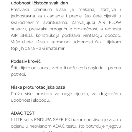
udobnost i čistoća svaki dan
Presvlaka premium klase je mekana, izdržljiva i
jednostavna za uklanjanje i pranje, što ćete cijeniti u
svakodnevnim avanturama. Zahvaljujući AIR FLOW
sustavu, presvlaka omogućuje prozračnost, a rebrasta
AIR SHELL konstrukcija podržava ventilaciju odozdo.
Vaše dijete uživa u termalnoj udobnosti čak i tijekom
toplijih dana – a vi imate mir.
Podesiv krović
Štiti dijete od sunca, vjetra ili neželjenih pogleda – prema
potrebi.
Niska proturotacijska baza
Pruža više prostora za noge djeteta, za dugoročnu
udobnost i slobodu.
ADAC TEST
I-LITE set s ENDURA SAFE FX bazom postigao je visoku
ocjenu u neovisnom ADAC testu, što potvrđuje njegovu