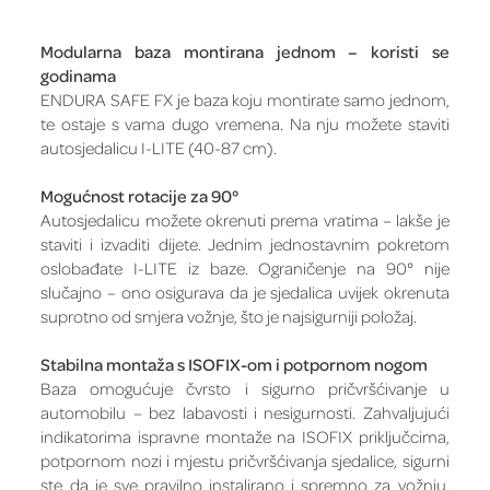
Modularna baza montirana jednom – koristi se
godinama
ENDURA SAFE FX je baza koju montirate samo jednom,
te ostaje s vama dugo vremena. Na nju možete staviti
autosjedalicu I-LITE (40-87 cm).
Mogućnost rotacije za 90°
Autosjedalicu možete okrenuti prema vratima – lakše je
staviti i izvaditi dijete. Jednim jednostavnim pokretom
oslobađate I-LITE iz baze. Ograničenje na 90° nije
slučajno – ono osigurava da je sjedalica uvijek okrenuta
suprotno od smjera vožnje, što je najsigurniji položaj.
Stabilna montaža s ISOFIX-om i potpornom nogom
Baza omogućuje čvrsto i sigurno pričvršćivanje u
automobilu – bez labavosti i nesigurnosti. Zahvaljujući
indikatorima ispravne montaže na ISOFIX priključcima,
potpornom nozi i mjestu pričvršćivanja sjedalice, sigurni
ste da je sve pravilno instalirano i spremno za vožnju.