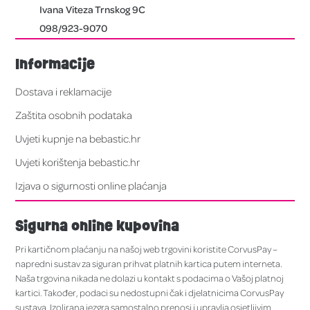
Ivana Viteza Trnskog 9C
098/923-9070
Informacije
Dostava i reklamacije
Zaštita osobnih podataka
Uvjeti kupnje na bebastic.hr
Uvjeti korištenja bebastic.hr
Izjava o sigurnosti online plaćanja
Sigurna online kupovina
Pri kartičnom plaćanju na našoj web trgovini koristite CorvusPay –
napredni sustav za siguran prihvat platnih kartica putem interneta.
Naša trgovina nikada ne dolazi u kontakt s podacima o Vašoj platnoj
kartici. Također, podaci su nedostupni čak i djelatnicima CorvusPay
sustava. Izolirana jezgra samostalno prenosi i upravlja osjetljivim