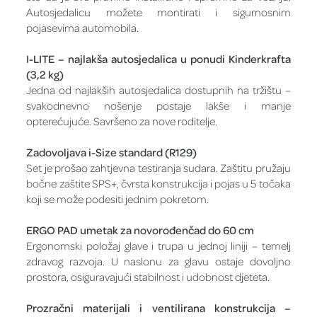
Autosjedalicu možete montirati i sigurnosnim
pojasevima automobila.
I-LITE – najlakša autosjedalica u ponudi Kinderkrafta
(3,2 kg)
Jedna od najlakših autosjedalica dostupnih na tržištu –
svakodnevno nošenje postaje lakše i manje
opterećujuće. Savršeno za nove roditelje.
Zadovoljava i-Size standard (R129)
Set je prošao zahtjevna testiranja sudara. Zaštitu pružaju
bočne zaštite SPS+, čvrsta konstrukcija i pojas u 5 točaka
koji se može podesiti jednim pokretom.
ERGO PAD umetak za novorođenčad do 60 cm
Ergonomski položaj glave i trupa u jednoj liniji – temelj
zdravog razvoja. U naslonu za glavu ostaje dovoljno
prostora, osiguravajući stabilnost i udobnost djeteta.
Prozračni materijali i ventilirana konstrukcija –