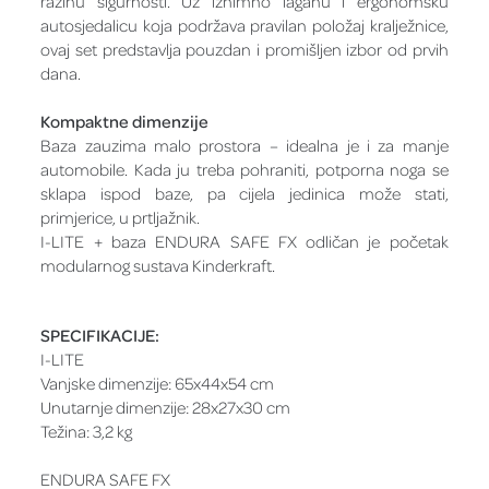
razinu sigurnosti. Uz iznimno laganu i ergonomsku
autosjedalicu koja podržava pravilan položaj kralježnice,
ovaj set predstavlja pouzdan i promišljen izbor od prvih
dana.
Kompaktne dimenzije
Baza zauzima malo prostora – idealna je i za manje
automobile. Kada ju treba pohraniti, potporna noga se
sklapa ispod baze, pa cijela jedinica može stati,
primjerice, u prtljažnik.
I-LITE + baza ENDURA SAFE FX odličan je početak
modularnog sustava Kinderkraft.
SPECIFIKACIJE:
I-LITE
Vanjske dimenzije: 65x44x54 cm
Unutarnje dimenzije: 28x27x30 cm
Težina: 3,2 kg
ENDURA SAFE FX