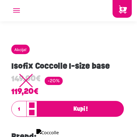
0
Akcija!
Isofix Coccolle I-size base
149,00
€
-20%
119,20
€
Kupi!
Brend: