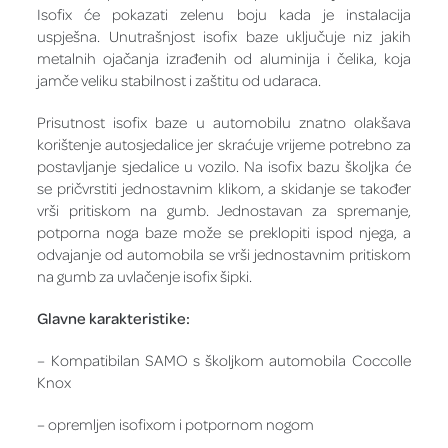
Isofix će pokazati zelenu boju kada je instalacija
uspješna. Unutrašnjost isofix baze uključuje niz jakih
metalnih ojačanja izrađenih od aluminija i čelika, koja
jamče veliku stabilnost i zaštitu od udaraca.
Prisutnost isofix baze u automobilu znatno olakšava
korištenje autosjedalice jer skraćuje vrijeme potrebno za
postavljanje sjedalice u vozilo. Na isofix bazu školjka će
se pričvrstiti jednostavnim klikom, a skidanje se također
vrši pritiskom na gumb. Jednostavan za spremanje,
potporna noga baze može se preklopiti ispod njega, a
odvajanje od automobila se vrši jednostavnim pritiskom
na gumb za uvlačenje isofix šipki.
Glavne karakteristike:
– Kompatibilan SAMO s školjkom automobila Coccolle
Knox
– opremljen isofixom i potpornom nogom