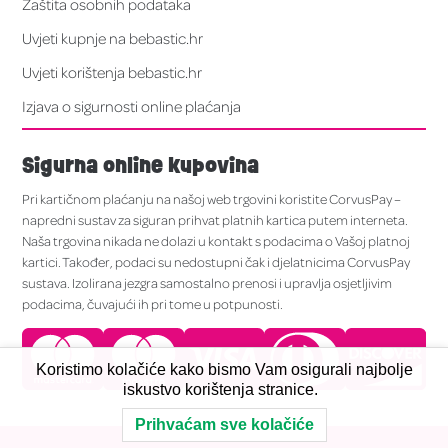
Zaštita osobnih podataka
Uvjeti kupnje na bebastic.hr
Uvjeti korištenja bebastic.hr
Izjava o sigurnosti online plaćanja
Sigurna online kupovina
Pri kartičnom plaćanju na našoj web trgovini koristite CorvusPay –
napredni sustav za siguran prihvat platnih kartica putem interneta.
Naša trgovina nikada ne dolazi u kontakt s podacima o Vašoj platnoj
kartici. Također, podaci su nedostupni čak i djelatnicima CorvusPay
sustava. Izolirana jezgra samostalno prenosi i upravlja osjetljivim
podacima, čuvajući ih pri tome u potpunosti.
Koristimo kolačiće kako bismo Vam osigurali najbolje
iskustvo korištenja stranice.
Prihvaćam sve kolačiće