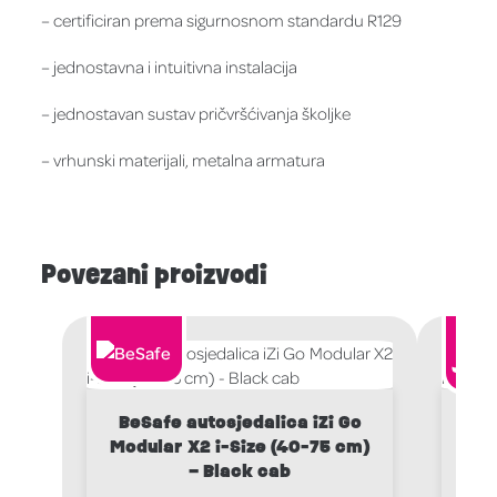
– certificiran prema sigurnosnom standardu R129
– jednostavna i intuitivna instalacija
– jednostavan sustav pričvršćivanja školjke
– vrhunski materijali, metalna armatura
Povezani proizvodi
BeSafe autosjedalica iZi Go
JO
Modular X2 i-Size (40-75 cm)
STA
– Black cab