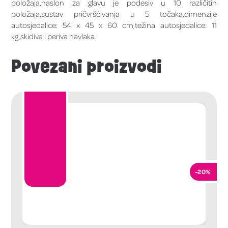
položaja,naslon za glavu je podesiv u 10 različitih
položaja,sustav pričvršćivanja u 5 točaka,dimenzije
autosjedalice: 54 x 45 x 60 cm,težina autosjedalice: 11
kg,skidiva i periva navlaka.
Povezani proizvodi
-20%