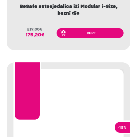
BeSafe autosjedalica iZi Modular i-Size,
bazni dio
219,00
€
KUPI!
175,20
€
-18%