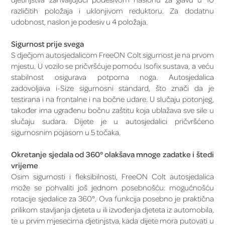
različitih položaja i uklonjivom reduktoru. Za dodatnu
udobnost, naslon je podesiv u 4 položaja.
Sigurnost prije svega
S dječjom autosjedalicom FreeON Colt sigurnost je na prvom
mjestu. U vozilo se pričvršćuje pomoću Isofix sustava, a veću
stabilnost osigurava potporna noga. Autosjedalica
zadovoljava i-Size sigurnosni standard, što znači da je
testirana i na frontalne i na bočne udare. U slučaju potonjeg,
također ima ugrađenu bočnu zaštitu koja ublažava sve sile u
slučaju sudara. Dijete je u autosjedalici pričvršćeno
sigurnosnim pojasom u 5 točaka.
Okretanje sjedala od 360° olakšava mnoge zadatke i štedi
vrijeme
Osim sigurnosti i fleksibilnosti, FreeON Colt autosjedalica
može se pohvaliti još jednom posebnošću: mogućnošću
rotacije sjedalice za 360°. Ova funkcija posebno je praktična
prilikom stavljanja djeteta u ili izvođenja djeteta iz automobila,
te u prvim mjesecima djetinjstva, kada dijete mora putovati u