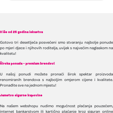
Više od 25 godina iskustva
Gotovo tri desetljeća posvećeni smo stvaranju najbolje ponude
po mjeri djece i njihovih roditelja, uvijek s najvećim naglaskom na
kvalitetu!
Široka ponuda - premium brendovi
U našoj ponudi možete pronaći širok spektar proizvoda
renomiranih brendova s najboljim omjerom cijene i kvalitete.
Pronađite sve na jednom mjestu!
Jamstvo sigurne kupovine
Na našem webshopu nudimo mogućnost plaćanja pouzećem,
internet bankarstvom ili kartično plaćanje kroz siguran online