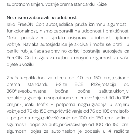
suprotnom smjeru vožnje prema standardu i-Size.
Ne, nismo zaboravili na udobnost
Iako FreeON Colt autosjedalica pruža iznimnu sigurnost i
funkcionalnost, nismo zaboravili na udobnost i praktičnost.
Meko podstavljeno sjedalo osigurava udobnost tijekom
vožnje. Navlaka autosjedalice je skidiva i može se prati i u
perilici rublja. Kada se pravilno koristi i postavlja, autosjedalica
FreeON Colt osigurava najbolju moguću sigurnost za vaše
dijete u vozilu.
Značajke:prikladno za djecu od 40 do 150 cm,testirano
prema standardu i-Size ECE R129,rotacija od
360°,sveobuhvatna bočna bočna zaštita,uklonjivi
reduktor,ugradnja u suprotnom smjeru vožnje od 40 do 105
cm,priključak: Isofix + potporna noga,ugradnja u smjeru
vožnje od 76 do 150 cm,pričvršćivanje od 76 do 105 cm: Isofix
+ potporna noga,pričvršćivanje od 100 do 150 cm: Isofix +
sigurnosni pojas za auto,pričvršćivanje od 100 do 150 cm:
sigurnosni pojas za auto,naslon je podesiv u 4 različita