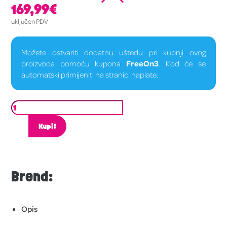
169,99
€
uključen PDV
Možete ostvariti dodatnu uštedu pri kupnji ovog
proizvoda pomoću kupona
FreeOn3
. Kod će se
automatski primijeniti na stranici naplate.
Kupi!
Brend:
Opis