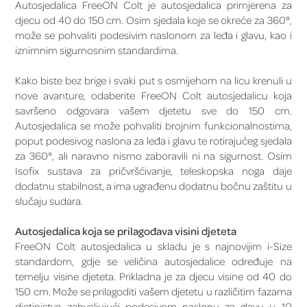
Autosjedalica FreeON Colt je autosjedalica primjerena za
djecu od 40 do 150 cm. Osim sjedala koje se okreće za 360°,
može se pohvaliti podesivim naslonom za leđa i glavu, kao i
iznimnim sigurnosnim standardima.
Kako biste bez brige i svaki put s osmijehom na licu krenuli u
nove avanture, odaberite FreeON Colt autosjedalicu koja
savršeno odgovara vašem djetetu sve do 150 cm.
Autosjedalica se može pohvaliti brojnim funkcionalnostima,
poput podesivog naslona za leđa i glavu te rotirajućeg sjedala
za 360°, ali naravno nismo zaboravili ni na sigurnost. Osim
Isofix sustava za pričvršćivanje, teleskopska noga daje
dodatnu stabilnost, a ima ugrađenu dodatnu bočnu zaštitu u
slučaju sudara.
Autosjedalica koja se prilagođava visini djeteta
FreeON Colt autosjedalica u skladu je s najnovijim i-Size
standardom, gdje se veličina autosjedalice određuje na
temelju visine djeteta. Prikladna je za djecu visine od 40 do
150 cm. Može se prilagoditi vašem djetetu u različitim fazama
djetinjstva zahvaljujući podesivom naslonu za glavu u 10