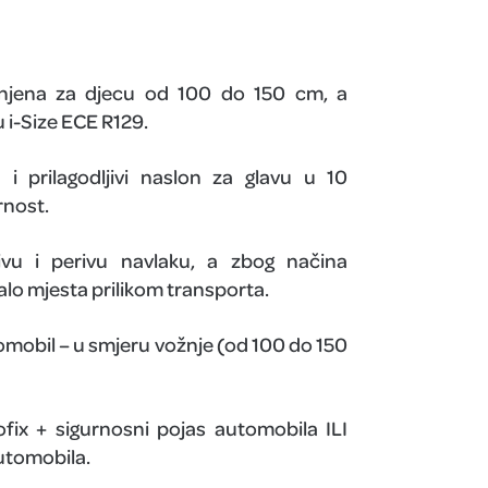
enjena za djecu od 100 do 150 cm, a
 i-Size ECE R129.
i prilagodljivi naslon za glavu u 10
rnost.
ivu i perivu navlaku, a zbog načina
alo mjesta prilikom transporta.
omobil – u smjeru vožnje (od 100 do 150
ofix + sigurnosni pojas automobila ILI
utomobila.