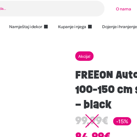
O nama
Namještaj i dekor
Kupanje i njega
Dojenje i hranjenje
Akcija!
FREEON Auto
100-150 cm 
– black
99,99
€
-15%
84,99
€