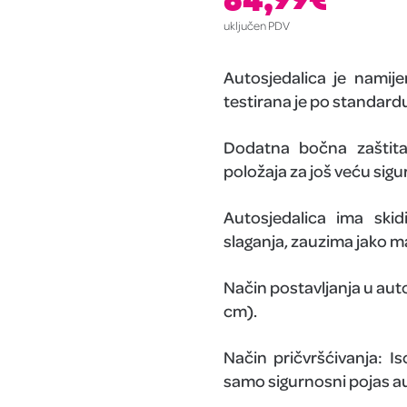
uključen PDV
Autosjedalica je namij
testirana je po standardu
Dodatna bočna zaštita 
položaja za još veću sigu
Autosjedalica ima skid
slaganja, zauzima jako m
Način postavljanja u aut
cm).
Način pričvršćivanja: Is
samo sigurnosni pojas a