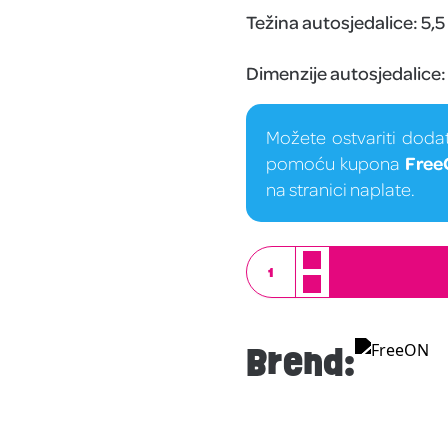
Težina autosjedalice: 5,5 
Dimenzije autosjedalice
Možete ostvariti doda
pomoću kupona
Free
na stranici naplate.
Brend: