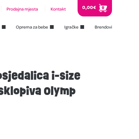
0,00
€
0
Prodajna mjesta
Kontakt
Oprema za bebe
Igračke
Brendovi
sjedalica i-size
sklopiva Olymp