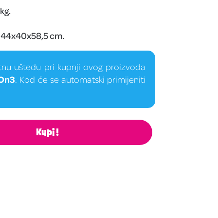
kg.
: 44x40x58,5 cm.
tnu uštedu pri kupnji ovog proizvoda
On3
. Kod će se automatski primijeniti
Kupi!