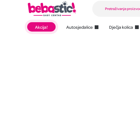
Akcija!
Autosjedalice
Dječja kolica