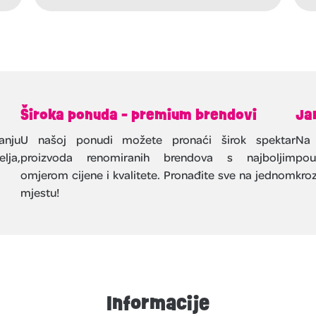
Široka ponuda - premium brendovi
Ja
anju
U našoj ponudi možete pronaći širok spektar
Na 
lja,
proizvoda renomiranih brendova s najboljim
pou
omjerom cijene i kvalitete. Pronađite sve na jednom
kroz
mjestu!
Informacije