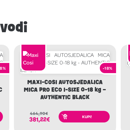
zvodi
18%
-18%
MAXI-COSI AUTOSJEDALICA
C
MICA PRO ECO I-SIZE 0-18 kg –
AUTHENTIC BLACK
464,90
€
KUPI!
381,22
€