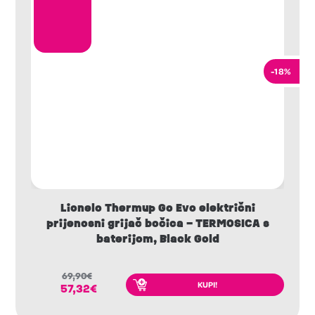
-18%
Lionelo Thermup Go Evo električni
prijenosni grijač bočica – TERMOSICA s
baterijom, Black Gold
69,90
€
KUPI!
57,32
€