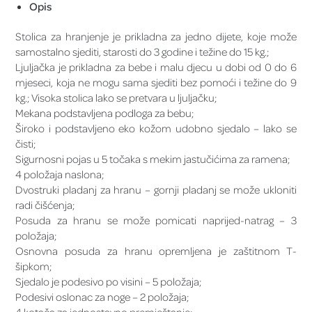
Opis
Stolica za hranjenje je prikladna za jedno dijete, koje može
samostalno sjediti, starosti do 3 godine i težine do 15 kg.;
Ljuljačka je prikladna za bebe i malu djecu u dobi od 0 do 6
mjeseci, koja ne mogu sama sjediti bez pomoći i težine do 9
kg.; Visoka stolica lako se pretvara u ljuljačku;
Mekana podstavljena podloga za bebu;
Široko i podstavljeno eko kožom udobno sjedalo – lako se
čisti;
Sigurnosni pojas u 5 točaka s mekim jastučićima za ramena;
4 položaja naslona;
Dvostruki pladanj za hranu – gornji pladanj se može ukloniti
radi čišćenja;
Posuda za hranu se može pomicati naprijed-natrag – 3
položaja;
Osnovna posuda za hranu opremljena je zaštitnom T-
šipkom;
Sjedalo je podesivo po visini – 5 položaja;
Podesivi oslonac za noge – 2 položaja;
4 kotača za jednostavno premještanje;