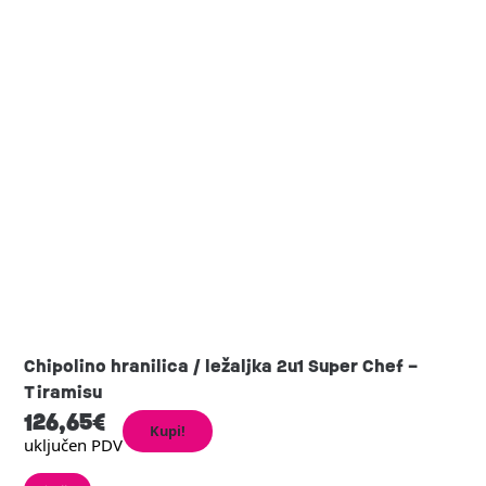
Chipolino hranilica / ležaljka 2u1 Super Chef –
Tiramisu
126,65
€
Kupi!
uključen PDV