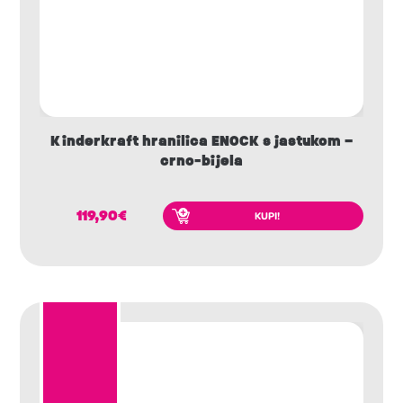
Kinderkraft hranilica ENOCK s jastukom –
crno-bijela
119,90
€
KUPI!