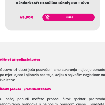
Kinderkraft Hranilica Dinnly 2u1 – siva
63,90
€
KUPI!
Više od 25 godina iskustva
Gotovo tri desetljeća posvećeni smo stvaranju najbolje ponude
po mjeri djece i njihovih roditelja, uvijek s najvećim naglaskom na
kvalitetu!
Široka ponuda - premium brendovi
U našoj ponudi možete pronaći širok spektar proizvoda
renomiranih brendova s najboljim omjerom cijene i kvalitete.