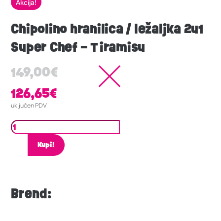
Akcija!
Chipolino hranilica / ležaljka 2u1
Super Chef – Tiramisu
149,00
€
126,65
€
uključen PDV
Kupi!
Brend: