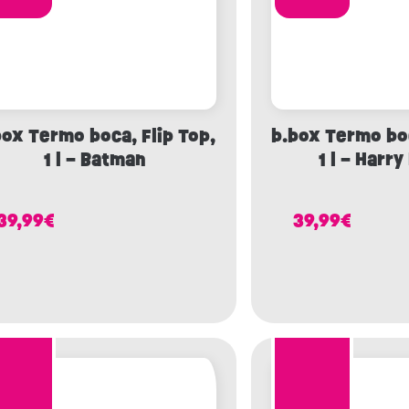
box Termo boca, Flip Top,
b.box Termo boc
1 l – Batman
1 l – Harry
39,99
€
39,99
€