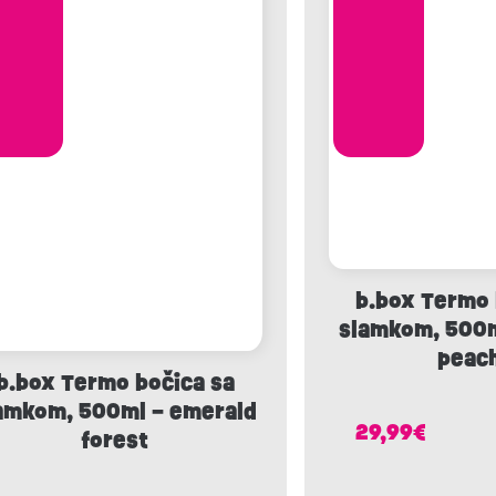
b.box Termo 
slamkom, 500m
peac
b.box Termo bočica sa
amkom, 500ml – emerald
29,99
€
forest