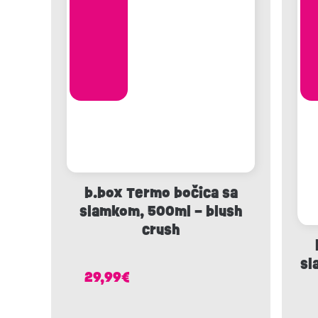
b.box Termo bočica sa
slamkom, 500ml – blush
crush
sl
29,99
€