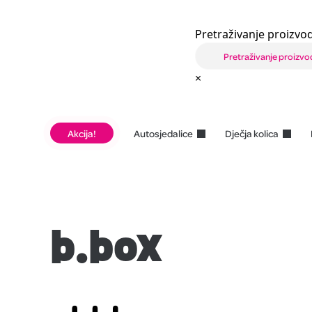
Pretraživanje proizvod
×
Akcija!
Autosjedalice
Dječja kolica
b.box