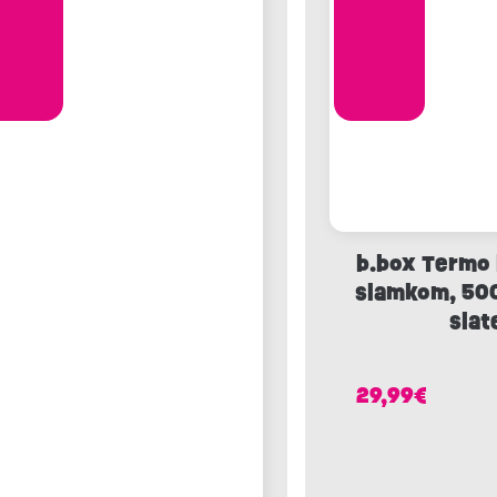
b.box Termo 
slamkom, 500
slat
29,99
€