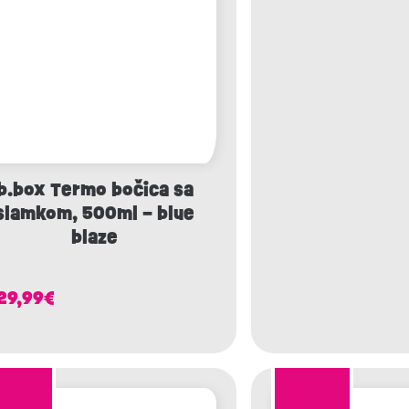
b.box Termo bočica sa
slamkom, 500ml – blue
blaze
29,99
€