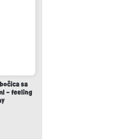
bočica sa
l – feeling
hy