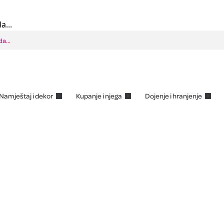
a...
Namještaj i dekor
Kupanje i njega
Dojenje i hranjenje