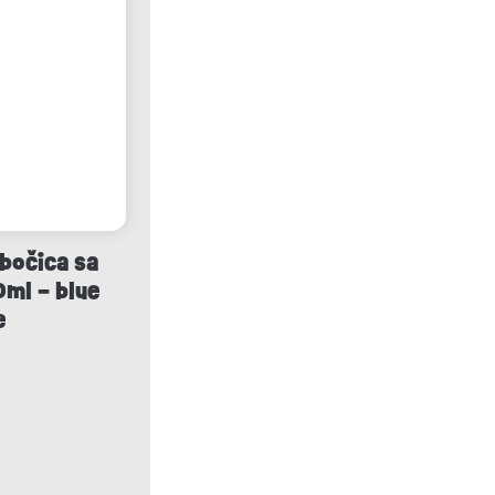
bočica sa
ml – blue
e