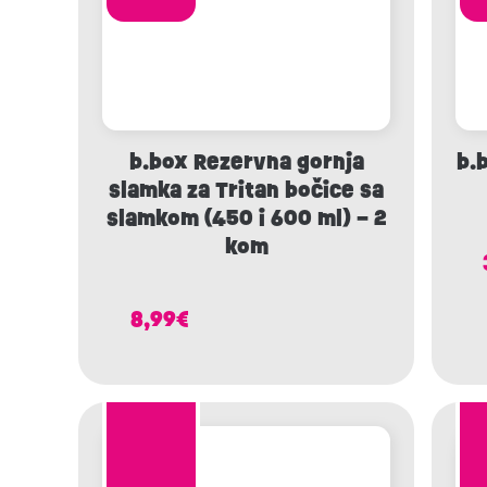
b.box Rezervna gornja
b.
slamka za Tritan bočice sa
slamkom (450 i 600 ml) – 2
kom
8,99
€