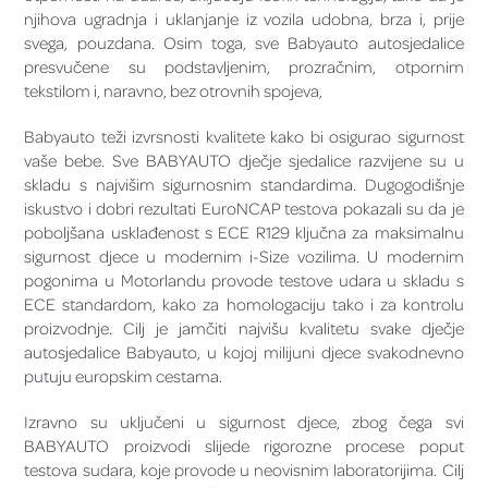
njihova ugradnja i uklanjanje iz vozila udobna, brza i, prije
svega, pouzdana. Osim toga, sve Babyauto autosjedalice
presvučene su podstavljenim, prozračnim, otpornim
tekstilom i, naravno, bez otrovnih spojeva,
Babyauto teži izvrsnosti kvalitete kako bi osigurao sigurnost
vaše bebe. Sve BABYAUTO dječje sjedalice razvijene su u
skladu s najvišim sigurnosnim standardima. Dugogodišnje
iskustvo i dobri rezultati EuroNCAP testova pokazali su da je
poboljšana usklađenost s ECE R129 ključna za maksimalnu
sigurnost djece u modernim i-Size vozilima. U modernim
pogonima u Motorlandu provode testove udara u skladu s
ECE standardom, kako za homologaciju tako i za kontrolu
proizvodnje. Cilj je jamčiti najvišu kvalitetu svake dječje
autosjedalice Babyauto, u kojoj milijuni djece svakodnevno
putuju europskim cestama.
Izravno su uključeni u sigurnost djece, zbog čega svi
BABYAUTO proizvodi slijede rigorozne procese poput
testova sudara, koje provode u neovisnim laboratorijima. Cilj