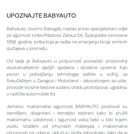
UPOZNAJTE BABYAUTO
Babyauto, izvorno Babygab, nastao je kao specijalizirani odjel
za sigurnost tvrtke Plásticos Zarauz SA, Španjolska osnovane
1958. godine, tvrtka koja je radila na smanjenju broja smrtnih
slučajeva u prometu.
Od tada je Babyauto u potpunosti posvećen proizvodnji
visokokvalitetnih dječjih sjedalica i dodatne opreme. Kao
pioniri u poboljšanju tehnologije zaštite u vožnji, sa
Sveučilištem u Zaragozi i Motorland – laboratorijem za udar,
provode iscrpne testove sudara, izradu prototipova, ugradnju
u različite automobile itd.
Jamstvo maksimalne sigurnosti BABYAUTO proizvodi su
osmišljeni, dizajnirani i temeljito testirani kako bi pružili
maksimalnu udobnost i sigurnost vašoj bebi u bilo kojem
vozilu. Izrađeni od vrhunskih materijala i maksimalne
otpornosti na udarce, uključuju Isofix tehnologiju, tako da je