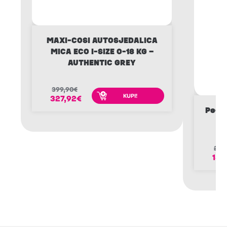
MAXI-COSI AUTOSJEDALICA
MICA ECO I-SIZE 0-18 KG –
AUTHENTIC GREY
399,90
€
KUPI!
327,92
€
Peg P
221
182