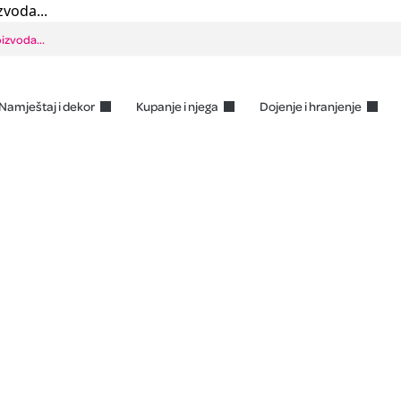
zvoda...
Namještaj i dekor
Kupanje i njega
Dojenje i hranjenje