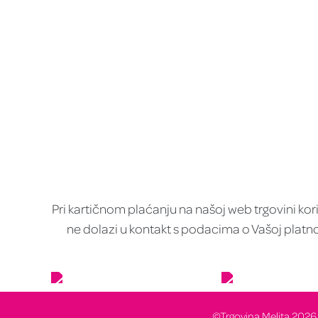
Pri kartičnom plaćanju na našoj web trgovini kor
ne dolazi u kontakt s podacima o Vašoj platno
©Trgovina Melita 2026. 