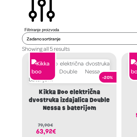
Filtriranje proizvoda
Showing all 5 results
-20%
Kikka Boo električna
dvostruka izdajalica Double
Nessa s baterijom
79,90
€
63,92
€