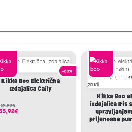
-20%
Kikka Boo Električna
Izdajalica Caily
Kikka Boo e
izdajalica Iris 
69,90
€
55,92
€
upravljanjem
prijenosna pum