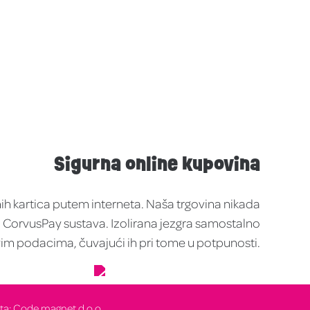
Sigurna online kupovina
nih kartica putem interneta. Naša trgovina nikada
ma CorvusPay sustava. Izolirana jezgra samostalno
jivim podacima, čuvajući ih pri tome u potpunosti.
teta: Code magnet d.o.o.