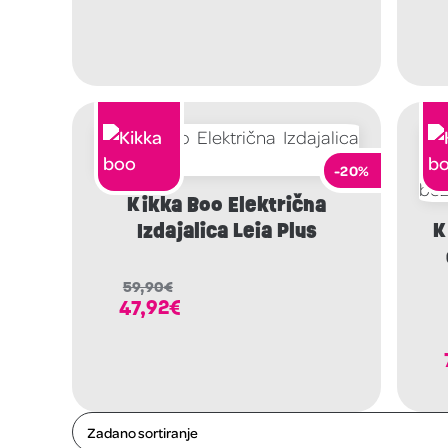
-20%
Kikka Boo Električna
Izdajalica Leia Plus
K
59,90
€
47,92
€