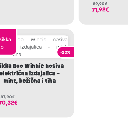
89,90
€
71,92
€
-20%
ikka Boo Winnie nosiva
električna izdajalica –
mint, bežična i tiha
87,90
€
70,32
€