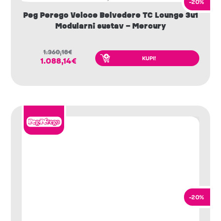
-20%
Peg Perego Veloce Belvedere TC Lounge 3u1
Modularni sustav – Mercury
1.360,18
€
KUPI!
1.088,14
€
-20%