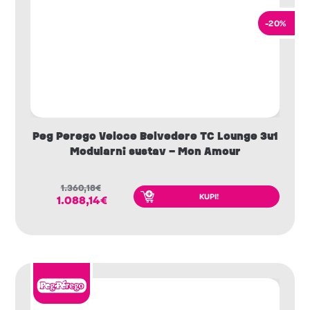
-20%
Peg Perego Veloce Belvedere TC Lounge 3u1
Modularni sustav – Mon Amour
1.360,18
€
KUPI!
1.088,14
€