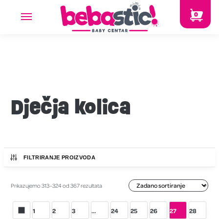
0
Dječja kolica
FILTRIRANJE PROIZVODA
Prikazujemo 313–324 od 367 rezultata
1
2
3
…
24
25
26
27
28