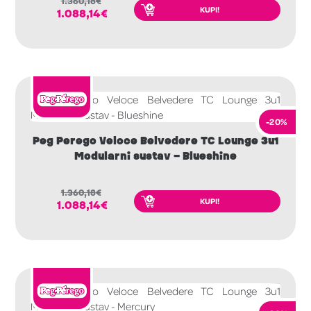
1.360,18
€
KUPI!
1.088,14
€
-20%
Peg Perego Veloce Belvedere TC Lounge 3u1
Modularni sustav – Blueshine
1.360,18
€
KUPI!
1.088,14
€