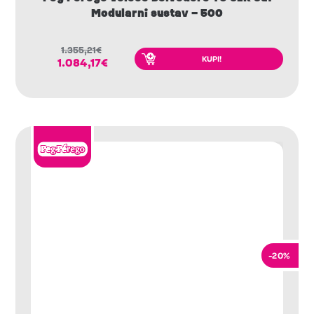
Modularni sustav – 500
1.355,21
€
KUPI!
1.084,17
€
-20%