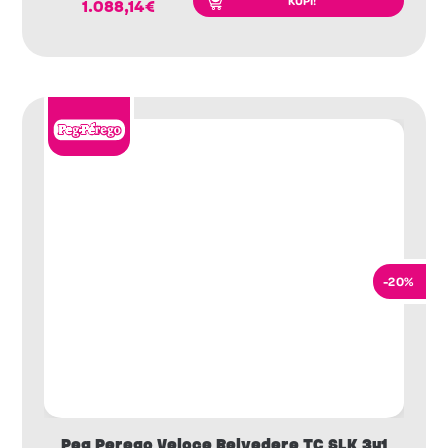
KUPI!
1.088,14
€
-20%
Peg Perego Veloce Belvedere TC SLK 3u1