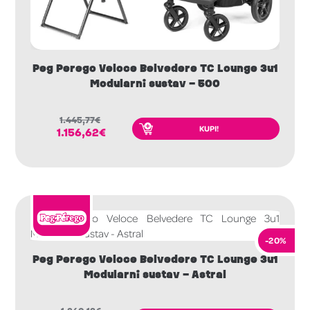
Peg Perego Veloce Belvedere TC Lounge 3u1
Modularni sustav – 500
1.445,77
€
KUPI!
1.156,62
€
-20%
Peg Perego Veloce Belvedere TC Lounge 3u1
Modularni sustav – Astral