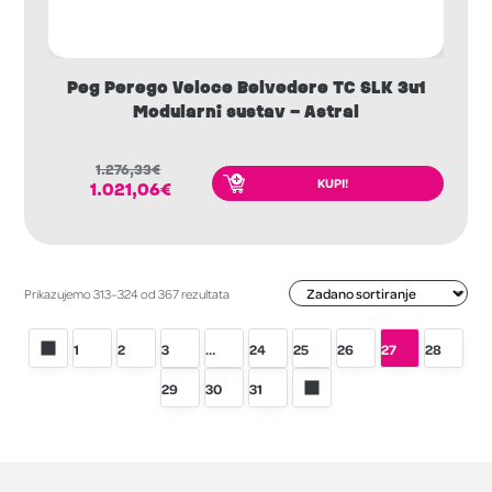
Peg Perego Veloce Belvedere TC SLK 3u1
Modularni sustav – Astral
1.276,33
€
KUPI!
1.021,06
€
Prikazujemo 313–324 od 367 rezultata
1
2
3
…
24
25
26
27
28
29
30
31