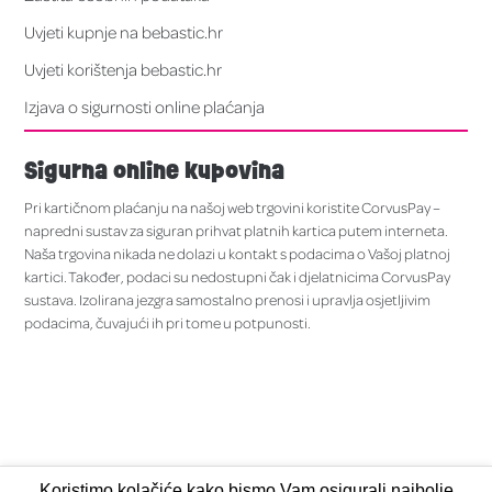
Uvjeti kupnje na bebastic.hr
Uvjeti korištenja bebastic.hr
Izjava o sigurnosti online plaćanja
Sigurna online kupovina
Pri kartičnom plaćanju na našoj web trgovini koristite CorvusPay –
napredni sustav za siguran prihvat platnih kartica putem interneta.
Naša trgovina nikada ne dolazi u kontakt s podacima o Vašoj platnoj
kartici. Također, podaci su nedostupni čak i djelatnicima CorvusPay
sustava. Izolirana jezgra samostalno prenosi i upravlja osjetljivim
podacima, čuvajući ih pri tome u potpunosti.
Koristimo kolačiće kako bismo Vam osigurali najbolje