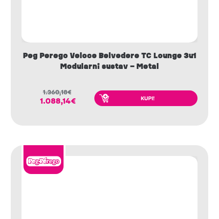
Peg Perego Veloce Belvedere TC Lounge 3u1
Modularni sustav – Metal
1.360,18
€
KUPI!
1.088,14
€