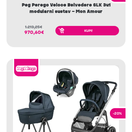
Peg Perego Veloce Belvedere SLK 3u1
modularni sustav – Mon Amour
1.213,25
€
KUPI!
970,60
€
-20%