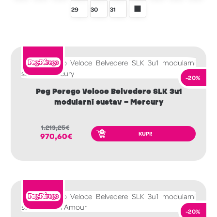
29
30
31
-20%
Peg Perego Veloce Belvedere SLK 3u1
modularni sustav – Mercury
1.213,25
€
KUPI!
970,60
€
-20%