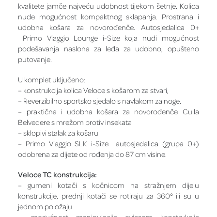
kvalitete jamče najveću udobnost tijekom šetnje. Kolica
nude mogućnost kompaktnog sklapanja. Prostrana i
udobna košara za novorođenče. Autosjedalica 0+
Primo Viaggio Lounge i-Size koja nudi mogućnost
podešavanja naslona za leđa za udobno, opušteno
putovanje.
U komplet uključeno:
– konstrukcija kolica Veloce s košarom za stvari,
– Reverzibilno sportsko sjedalo s navlakom za noge,
– praktična i udobna košara za novorođenče Culla
Belvedere s mrežom protiv insekata
– sklopivi stalak za košaru
– Primo Viaggio SLK i-Size autosjedalica (grupa 0+)
odobrena za dijete od rođenja do 87 cm visine.
Veloce TC konstrukcija:
– gumeni kotači s kočnicom na stražnjem dijelu
konstrukcije, prednji kotači se rotiraju za 360° ili su u
jednom položaju