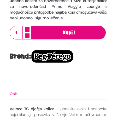
udobna košara za novorođenče. i-Size autosjedalica
za novorođenčad Primo Viaggio Lounge s
mogućnošću prilogodbe nagiba koja omogućava vašoj
bebi udobno i sigurno ležanje.
Kupi!
Brend:
Opis
Veloce TC dječja kolica
– podesite ovjes i odaberite
najprikladniju postavku za šetnju. Veliki kotači vrhunske