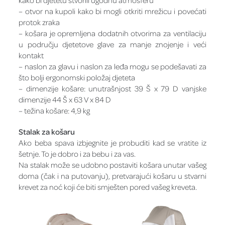
kako bi djetetu stvorili ugodnu atmosferu
– otvor na kupoli kako bi mogli otkriti mrežicu i povećati
protok zraka
– košara je opremljena dodatnih otvorima za ventilaciju
u području djetetove glave za manje znojenje i veći
kontakt
– naslon za glavu i naslon za leđa mogu se podešavati za
što bolji ergonomski položaj djeteta
– dimenzije košare: unutrašnjost 39 Š x 79 D vanjske
dimenzije 44 Š x 63 V x 84 D
– težina košare: 4,9 kg
Stalak za košaru
Ako beba spava izbjegnite je probuditi kad se vratite iz
šetnje. To je dobro i za bebu i za vas.
Na stalak može se udobno postaviti košara unutar vašeg
doma (čak i na putovanju), pretvarajući košaru u stvarni
krevet za noć koji će biti smješten pored vašeg kreveta.