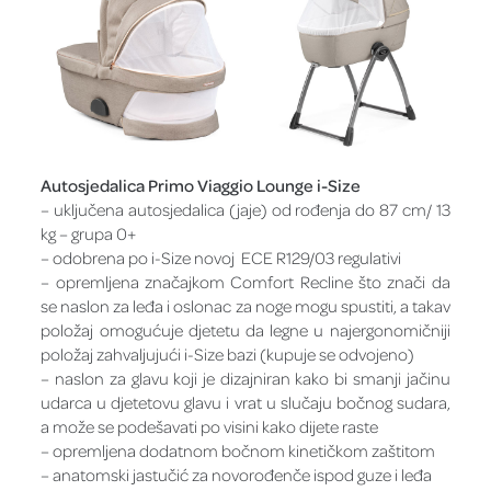
Autosjedalica Primo Viaggio Lounge i-Size
– uključena autosjedalica (jaje) od rođenja do 87 cm/ 13
kg – grupa 0+
– odobrena po i-Size novoj ECE R129/03 regulativi
– opremljena značajkom Comfort Recline što znači da
se naslon za leđa i oslonac za noge mogu spustiti, a takav
položaj omogućuje djetetu da legne u najergonomičniji
položaj zahvaljujući i-Size bazi (kupuje se odvojeno)
– naslon za glavu koji je dizajniran kako bi smanji jačinu
udarca u djetetovu glavu i vrat u slučaju bočnog sudara,
a može se podešavati po visini kako dijete raste
– opremljena dodatnom bočnom kinetičkom zaštitom
– anatomski jastučić za novorođenče ispod guze i leđa