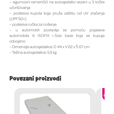
– sigurnosni ramenčići na autosjedalici vezani u 3 točke
učvršćivanja
– podesiva kupola koja pruža zaštitu od UV zračenja
(UPF 50+)
– podesiva ručka za nošenje
– u automobil postavlja se pomoću pojaseva
automobila ili ISOFIX i-Size baze koja se kupuje
odvojeno
– Dimenzije autosjedalice: D 44 x V 62 x Š 67 cm
– Težina autosjedalice: 5,5 kg
Povezani proizvodi