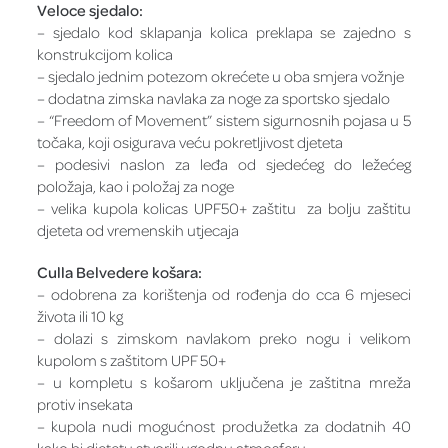
Veloce sjedalo:
– sjedalo kod sklapanja kolica preklapa se zajedno s
konstrukcijom kolica
– sjedalo jednim potezom okrećete u oba smjera vožnje
– dodatna zimska navlaka za noge za sportsko sjedalo
– “Freedom of Movement” sistem sigurnosnih pojasa u 5
točaka, koji osigurava veću pokretljivost djeteta
– podesivi naslon za leđa od sjedećeg do ležećeg
položaja, kao i položaj za noge
– velika kupola kolicas UPF50+ zaštitu za bolju zaštitu
djeteta od vremenskih utjecaja
Culla Belvedere košara:
– odobrena za korištenja od rođenja do cca 6 mjeseci
života ili 10 kg
– dolazi s zimskom navlakom preko nogu i velikom
kupolom s zaštitom UPF 50+
– u kompletu s košarom uključena je zaštitna mreža
protiv insekata
– kupola nudi mogućnost produžetka za dodatnih 40