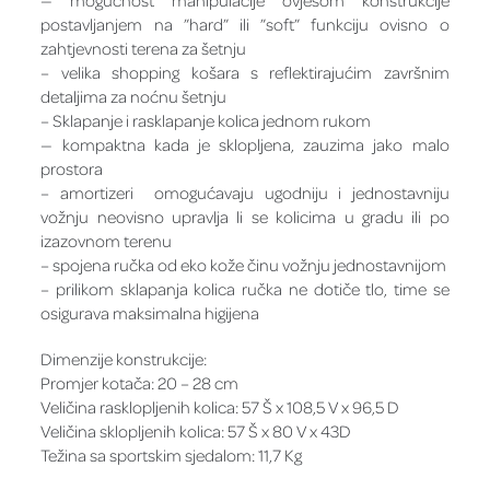
— mogućnost manipulacije ovjesom konstrukcije
postavljanjem na ”hard” ili ”soft” funkciju ovisno o
zahtjevnosti terena za šetnju
– velika shopping košara s reflektirajućim završnim
detaljima za noćnu šetnju
– Sklapanje i rasklapanje kolica jednom rukom
— kompaktna kada je sklopljena, zauzima jako malo
prostora
– amortizeri omogućavaju ugodniju i jednostavniju
vožnju neovisno upravlja li se kolicima u gradu ili po
izazovnom terenu
– spojena ručka od eko kože činu vožnju jednostavnijom
– prilikom sklapanja kolica ručka ne dotiče tlo, time se
osigurava maksimalna higijena
Dimenzije konstrukcije:
Promjer kotača: 20 – 28 cm
Veličina rasklopljenih kolica: 57 Š x 108,5 V x 96,5 D
Veličina sklopljenih kolica: 57 Š x 80 V x 43D
Težina sa sportskim sjedalom: 11,7 Kg