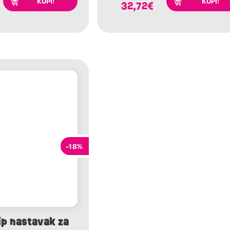
KUPI!
KUPI!
32,72
€
-18%
ip nastavak za