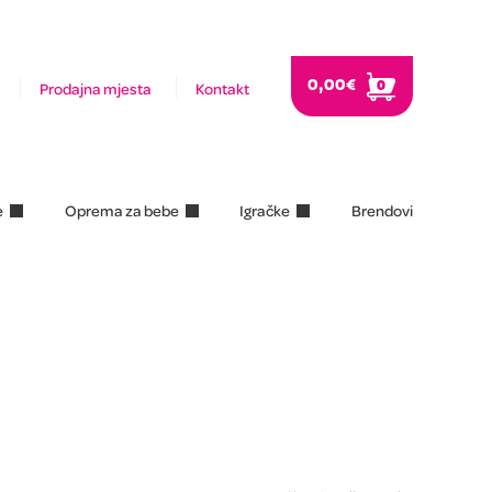
0,00
€
0
Prodajna mjesta
Kontakt
e
Oprema za bebe
Igračke
Brendovi