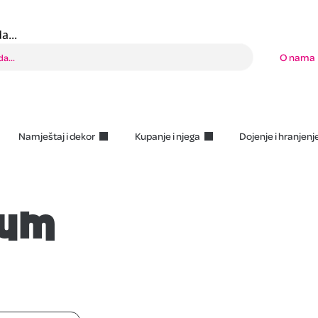
a...
O nama
Namještaj i dekor
Kupanje i njega
Dojenje i hranjenj
tum