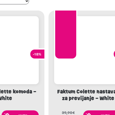
-18%
lette komoda –
Faktum Colette nastav
White
za previjanje – White
39,90
€