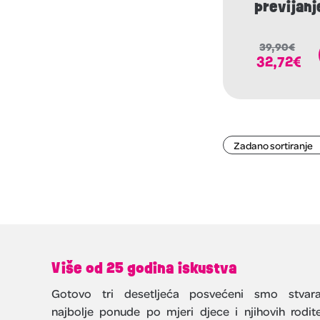
previjanj
39,90
€
32,72
€
Više od 25 godina iskustva
Gotovo tri desetljeća posvećeni smo stvara
najbolje ponude po mjeri djece i njihovih rodite