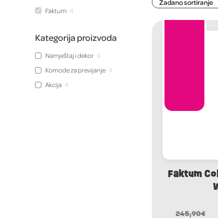
Faktum
4
Kategorija proizvoda
Namještaj i dekor
4
Komode za previjanje
4
Akcija
4
Faktum Co
245,90
€