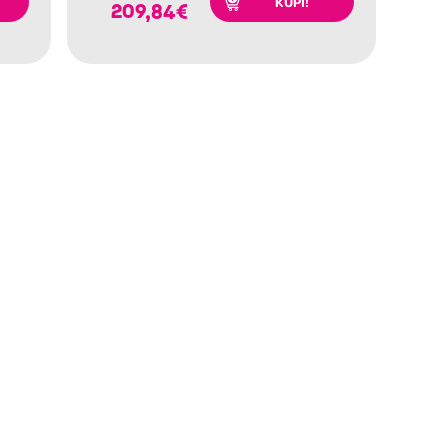
KUPI!
209,84
€