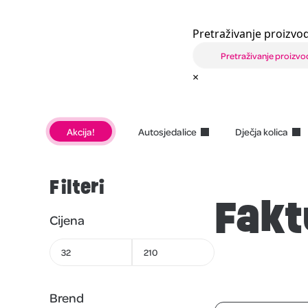
Pretraživanje proizvod
×
Akcija!
Autosjedalice
Dječja kolica
Filteri
Fak
Cijena
Brend