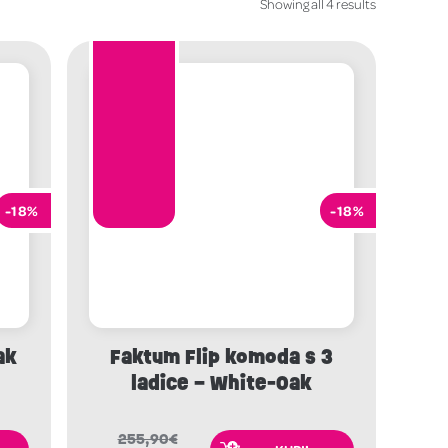
Showing all 4 results
-18%
-18%
ak
Faktum Flip komoda s 3
ladice – White-Oak
255,90
€