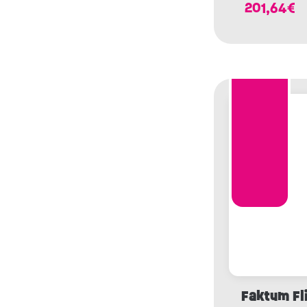
201,64
€
Faktum Fl