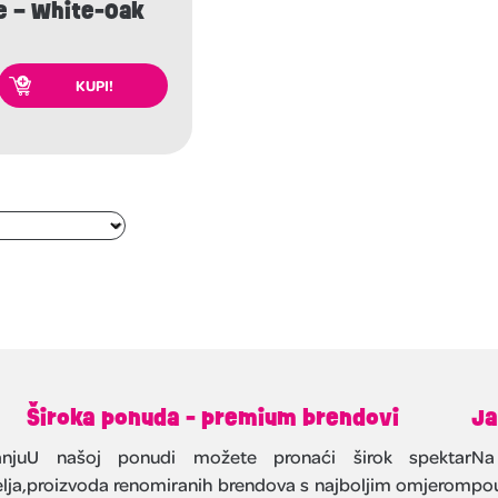
e – White-Oak
KUPI!
Široka ponuda - premium brendovi
Ja
nju
U našoj ponudi možete pronaći širok spektar
Na
lja,
proizvoda renomiranih brendova s najboljim omjerom
pou