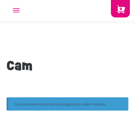
0
Cam
Nisu pronađeni proizvodi koji odgovaraju vašem odabiru.