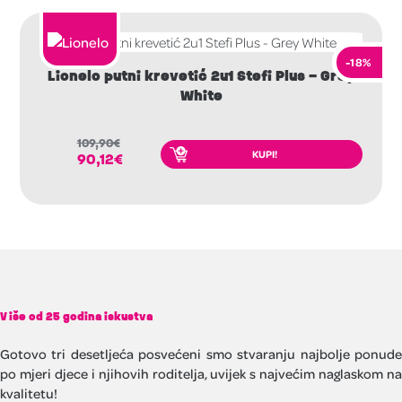
-18%
Lionelo putni krevetić 2u1 Stefi Plus – Grey
White
109,90
€
KUPI!
90,12
€
Više od 25 godina iskustva
Gotovo tri desetljeća posvećeni smo stvaranju najbolje ponude
po mjeri djece i njihovih roditelja, uvijek s najvećim naglaskom na
kvalitetu!