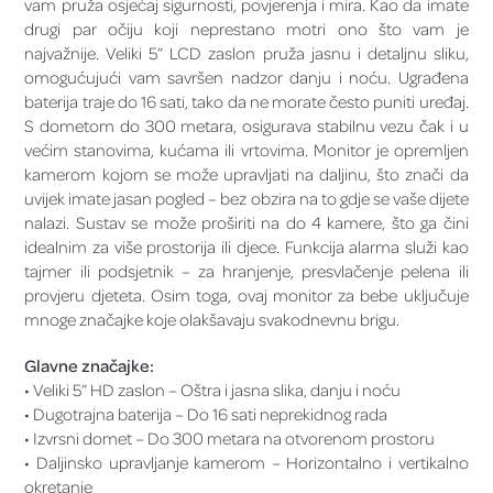
vam pruža osjećaj sigurnosti, povjerenja i mira. Kao da imate
drugi par očiju koji neprestano motri ono što vam je
najvažnije. Veliki 5” LCD zaslon pruža jasnu i detaljnu sliku,
omogućujući vam savršen nadzor danju i noću. Ugrađena
baterija traje do 16 sati, tako da ne morate često puniti uređaj.
S dometom do 300 metara, osigurava stabilnu vezu čak i u
većim stanovima, kućama ili vrtovima. Monitor je opremljen
kamerom kojom se može upravljati na daljinu, što znači da
uvijek imate jasan pogled – bez obzira na to gdje se vaše dijete
nalazi. Sustav se može proširiti na do 4 kamere, što ga čini
idealnim za više prostorija ili djece. Funkcija alarma služi kao
tajmer ili podsjetnik – za hranjenje, presvlačenje pelena ili
provjeru djeteta. Osim toga, ovaj monitor za bebe uključuje
mnoge značajke koje olakšavaju svakodnevnu brigu.
Glavne značajke:
• Veliki 5” HD zaslon – Oštra i jasna slika, danju i noću
• Dugotrajna baterija – Do 16 sati neprekidnog rada
• Izvrsni domet – Do 300 metara na otvorenom prostoru
• Daljinsko upravljanje kamerom – Horizontalno i vertikalno
okretanje