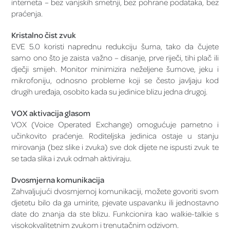
interneta – bez vanjskih smetnji, bez pohrane podataka, bez
praćenja.
Kristalno čist zvuk
EVE 5.0 koristi naprednu redukciju šuma, tako da čujete
samo ono što je zaista važno – disanje, prve riječi, tihi plač ili
dječji smijeh. Monitor minimizira neželjene šumove, jeku i
mikrofoniju, odnosno probleme koji se često javljaju kod
drugih uređaja, osobito kada su jedinice blizu jedna drugoj.
VOX aktivacija glasom
VOX (Voice Operated Exchange) omogućuje pametno i
učinkovito praćenje. Roditeljska jedinica ostaje u stanju
mirovanja (bez slike i zvuka) sve dok dijete ne ispusti zvuk te
se tada slika i zvuk odmah aktiviraju.
Dvosmjerna komunikacija
Zahvaljujući dvosmjernoj komunikaciji, možete govoriti svom
djetetu bilo da ga umirite, pjevate uspavanku ili jednostavno
date do znanja da ste blizu. Funkcionira kao walkie-talkie s
visokokvalitetnim zvukom i trenutačnim odzivom.