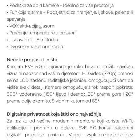
• Podrška za do 4 kamere – Idealno za više prostorija
• Funkcija alarma – Podsjetnici za hranjenje, lijekove, pelene ili
spavanje
• VOX aktivacija glasom
• Praćenje temperature u prostoriji
• Uspavanke – 8 melodija
• Dvosmjerna komunikacija
Nećete propustiti ništa
Kamera EVE 5.0 dizajnirana je kako bi vam pružila savršen
vizualni nadzor nad vašim djetetom. HD video (720p) prenosi
se na LCD zaslonu roditeljske jedinice, omogućujući vam da
vidite svaki detalj. Kamera omogućuje širok raspon pokreta:
300° vodoravno (150° lijevo i desno), 30° prema gore i 20°
prema dolje okomito. S vidnim kutom od 68°.
Digitalna privatnost koja štiti ono najvažnije
Za razliku od većine modernih monitora koji koriste Wi-Fi,
aplikacije ili pohranu u oblaku, EVE 5.0 koristi zatvoreni
digitalni prijenosni protokol. Video i zvuk prenose se bez