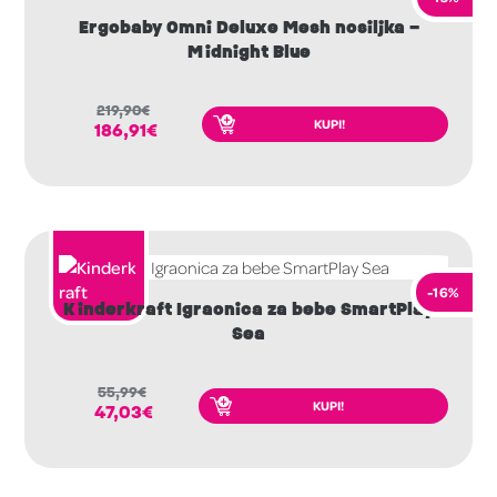
Ergobaby Omni Deluxe Mesh nosiljka –
Midnight Blue
219,90
€
KUPI!
186,91
€
-16%
Kinderkraft Igraonica za bebe SmartPlay
Sea
55,99
€
KUPI!
47,03
€