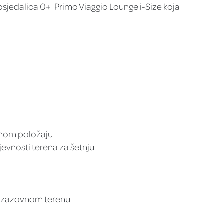
sjedalica 0+ Primo Viaggio Lounge i-Size koja
ednom položaju
jevnosti terena za šetnju
o izazovnom terenu