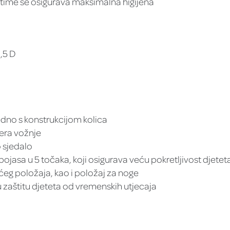
o, time se osigurava maksimalna higijena
6,5 D
edno s konstrukcijom kolica
era vožnje
 sjedalo
jasa u 5 točaka, koji osigurava veću pokretljivost djetet
ćeg položaja, kao i položaj za noge
u zaštitu djeteta od vremenskih utjecaja