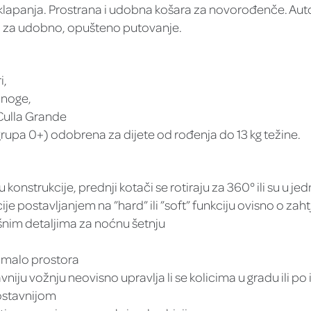
apanja. Prostrana i udobna košara za novorođenče. Auto
 za udobno, opušteno putovanje.
i,
 noge,
Culla Grande
grupa 0+) odobrena za dijete od rođenja do 13 kg težine.
konstrukcije, prednji kotači se rotiraju za 360° ili su u j
postavljanjem na ”hard” ili ”soft” funkciju ovisno o zaht
ršnim detaljima za noćnu šetnju
 malo prostora
niju vožnju neovisno upravlja li se kolicima u gradu ili p
ostavnijom