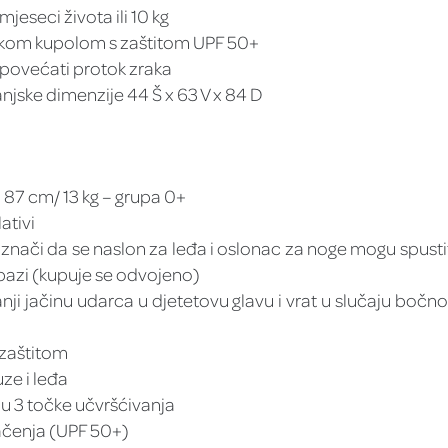
jeseci života ili 10 kg
likom kupolom s zaštitom UPF 50+
i povećati protok zraka
anjske dimenzije 44 Š x 63 V x 84 D
 87 cm/ 13 kg – grupa 0+
ativi
nači da se naslon za leđa i oslonac za noge mogu spustit
 bazi (kupuje se odvojeno)
manji jačinu udarca u djetetovu glavu i vrat u slučaju boč
zaštitom
ze i leđa
 u 3 točke učvršćivanja
račenja (UPF 50+)