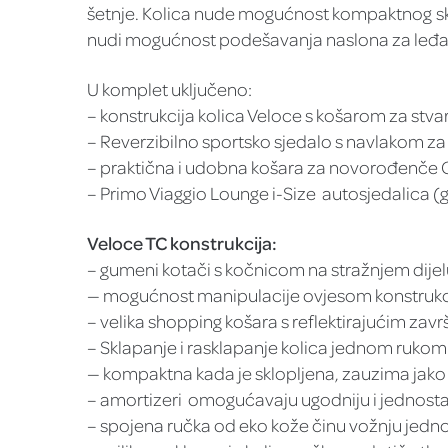
šetnje. Kolica nude mogućnost kompaktnog skl
nudi mogućnost podešavanja naslona za leđa
U komplet uključeno:
– konstrukcija kolica Veloce s košarom za stvar
– Reverzibilno sportsko sjedalo s navlakom za
– praktična i udobna košara za novorođenče 
– Primo Viaggio Lounge i-Size autosjedalica (
Veloce TC konstrukcija:
– gumeni kotači s kočnicom na stražnjem dijelu 
— mogućnost manipulacije ovjesom konstrukcije 
– velika shopping košara s reflektirajućim zav
– Sklapanje i rasklapanje kolica jednom rukom
— kompaktna kada je sklopljena, zauzima jako
– amortizeri omogućavaju ugodniju i jednostav
– spojena ručka od eko kože činu vožnju jedn