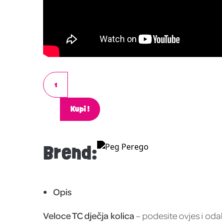
Kupi!
Brend:
Opis
Veloce TC dječja kolica
– podesite ovjes i oda