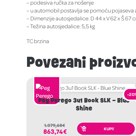
– podesiva ručka za nošenje
– u automobil postavlja se pomoću pojaseva a
– Dimenzije autosjedalice: D 44 x V 62 x Š 67 
– Težina autosjedalice: 5,5 kg
TC brzina
Povezani proizv
-20
Peg Perego 3u1 Book SLK – Blue
Shine
1.079,68
€
KUPI!
863,74
€