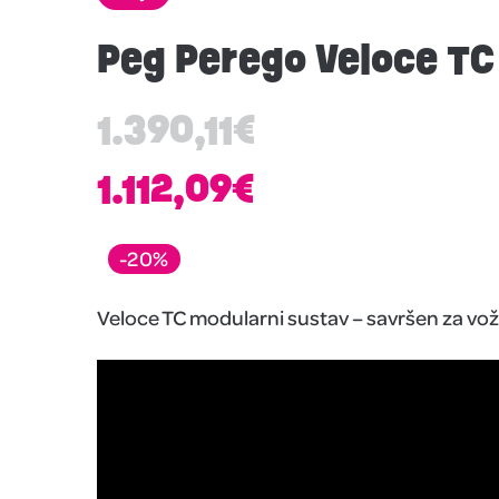
Peg Perego Veloce TC
1.390,11
€
1.112,09
€
-20%
Veloce TC modularni sustav – savršen za vožn