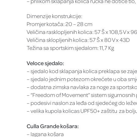
– prilikom sklapanja kolica ručka ne dotiče tl
Dimenzije konstrukcije:
Promjer kotača: 20 – 28 cm
Veličina rasklopljenih kolica: 57 Š x 108,5 V x 9
Veličina sklopljenih kolica: 57 Š x 80 V x 43D
Težina sa sportskim sjedalom: 11,7 Kg
Veloce sjedalo:
– sjedalo kod sklapanja kolica preklapa se zaj
– sjedalo jednim potezom okrećete u oba smj
– dodatna zimska navlaka za noge za sportsko
– “Freedom of Movement” sistem sigurnosnih po
– podesivi naslon za leđa od sjedećeg do leže
– velika kupola kolicas UPF50+ zaštitu za bolj
Culla Grande košara:
– lagana košara