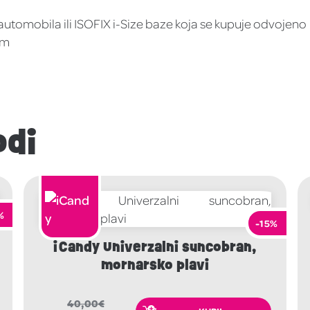
utomobila ili ISOFIX i-Size baze koja se kupuje odvojeno
cm
odi
%
-15%
iCandy Univerzalni suncobran,
mornarsko plavi
40,00
€