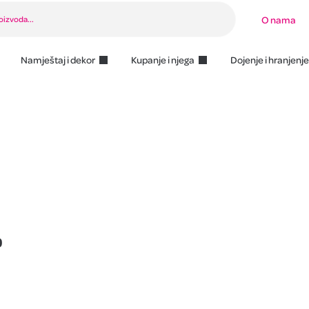
O nama
Namještaj i dekor
Kupanje i njega
Dojenje i hranjenje
0