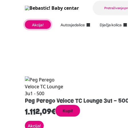
Akcija!
Autosjedalice
Dječja kolica
Peg Perego Veloce TC Lounge 3u1 – 50
1.112,09
€
Kupi!
Akcija!