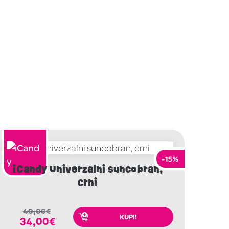
-15%
iCandy Univerzalni suncobran,
crni
40,00
€
KUPI!
34,00
€