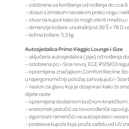
– odobrena za korištenja od rođenja do cca 6 m
– dolazi s zimskom navlakom preko nogu i ve
– otvor na kupoli kako bi mogli otkriti mrežicu 
– dimenzije košare: unutrašnjost 39 Š x 78 D v
– težina košare: 5,3 kg
Autosjedalica Primo Viaggio Lounge i-Size
– uključena autosjedalica (jaje) od rođenja do
– odobrena po i-Size novoj ECE R129/03 regul
– opremljena značajkom Comfort Recline što z
u najergonomičniji položaj zahvaljujući i-Size
– naslon za glavu koji je dizajniran kako bi s
dijete raste
– opremljena dodatnom bočnom kinetičkom 
– anatomski jastučić za novorođenče ispod gu
– sigurnosni ramenčići na autosjedalici vezani
– podesiva kupola koja pruža zaštitu od UV z