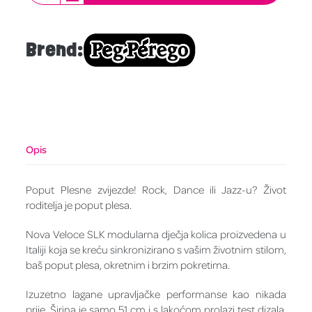
Brend:
Opis
Poput Plesne zvijezde! Rock, Dance ili Jazz-u? Život
roditelja je poput plesa.
Nova Veloce SLK modularna dječja kolica proizvedena u
Italiji koja se kreću sinkronizirano s vašim životnim stilom,
baš poput plesa, okretnim i brzim pokretima.
Izuzetno lagane upravljačke performanse kao nikada
prije. Širina je samo 51 cm i s lakoćom prolazi test dizala.