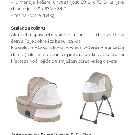
– dimenzije košare: unutrašnjost 39 Š x 79 D vanjske
dimenzije 44 Š x 63 V x 84 D
– težina košare: 4,9 kg
Stalak za košaru
Ako beba spava izbjegnite je probuditi kad se vratite iz
šetnje. To je dobro i za bebu i za vas.
Na stalak može se udobno postaviti košara unutar vašeg
doma (čak i na putovanju), pretvarajući košaru u stvarni
krevet za noć koji će biti smješten pored vašeg kreveta.
Autosjedalica Primo Viaggio SLK i-Size