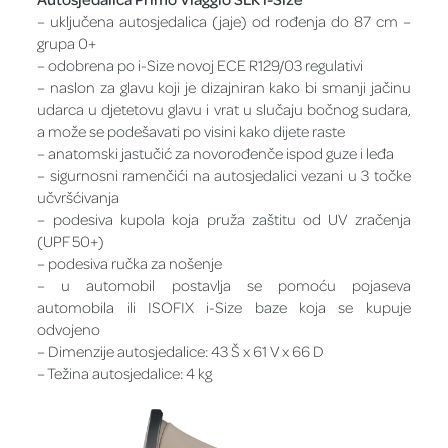
– uključena autosjedalica (jaje) od rođenja do 87 cm –
grupa 0+
– odobrena po i-Size novoj ECE R129/03 regulativi
– naslon za glavu koji je dizajniran kako bi smanji jačinu
udarca u djetetovu glavu i vrat u slučaju bočnog sudara,
a može se podešavati po visini kako dijete raste
– anatomski jastučić za novorođenče ispod guze i leđa
– sigurnosni ramenčići na autosjedalici vezani u 3 točke
učvršćivanja
– podesiva kupola koja pruža zaštitu od UV zračenja
(UPF 50+)
– podesiva ručka za nošenje
– u automobil postavlja se pomoću pojaseva
automobila ili ISOFIX i-Size baze koja se kupuje
odvojeno
– Dimenzije autosjedalice: 43 Š x 61 V x 66 D
– Težina autosjedalice: 4 kg