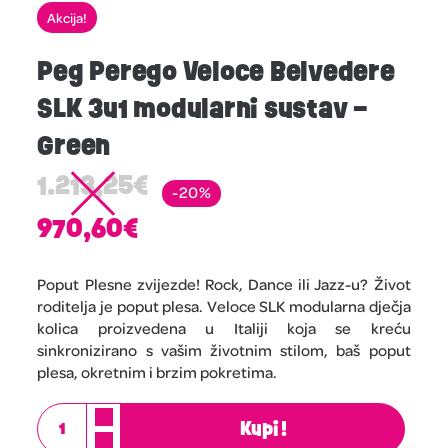
Akcija!
Peg Perego Veloce Belvedere
SLK 3u1 modularni sustav –
Green
1.213,25
€
-20%
970,60
€
Poput Plesne zvijezde! Rock, Dance ili Jazz-u? Život
roditelja je poput plesa. Veloce SLK modularna dječja
kolica proizvedena u Italiji koja se kreću
sinkronizirano s vašim životnim stilom, baš poput
plesa, okretnim i brzim pokretima.
Kupi!