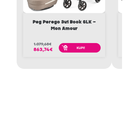
Peg Perego 3u1 Book SLK –
Peg
Mon Amour
1.079,68
€
1.
KUPI!
863,74
€
9