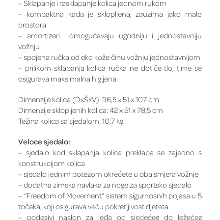
– Sklapanje i rasklapanje kolica jednom rukom
– kompaktna kada je sklopljena, zauzima jako malo
prostora
– amortizeri omogućavaju ugodniju i jednostavniju
vožnju
– spojena ručka od eko kože činu vožnju jednostavnijom
– prilikom sklapanja kolica ručka ne dotiče tlo, time se
osigurava maksimalna higijena
Dimenzije kolica (DxŠxV): 96,5 x 51 x 107 cm
Dimenzije sklopljenih kolica: 42 x 51 x 78,5 cm
Težina kolica sa sjedalom: 10,7 kg
Veloce sjedalo:
– sjedalo kod sklapanja kolica preklapa se zajedno s
konstrukcijom kolica
– sjedalo jednim potezom okrećete u oba smjera vožnje
– dodatna zimska navlaka za noge za sportsko sjedalo
– “Freedom of Movement” sistem sigurnosnih pojasa u 5
točaka, koji osigurava veću pokretljivost djeteta
– podesivi naslon za leđa od sjedećeg do ležećeg