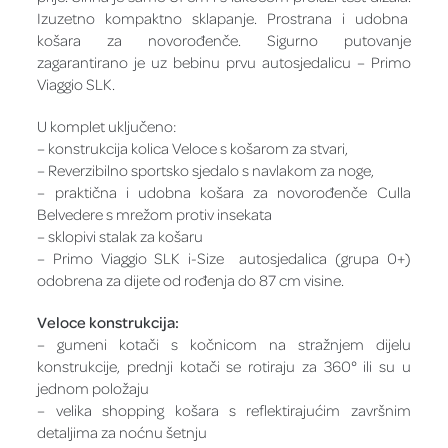
Izuzetno kompaktno sklapanje. Prostrana i udobna
košara za novorođenče. Sigurno putovanje
zagarantirano je uz bebinu prvu autosjedalicu – Primo
Viaggio SLK.
U komplet uključeno:
– konstrukcija kolica Veloce s košarom za stvari,
– Reverzibilno sportsko sjedalo s navlakom za noge,
– praktična i udobna košara za novorođenče Culla
Belvedere s mrežom protiv insekata
– sklopivi stalak za košaru
– Primo Viaggio SLK i-Size autosjedalica (grupa 0+)
odobrena za dijete od rođenja do 87 cm visine.
Veloce konstrukcija:
– gumeni kotači s kočnicom na stražnjem dijelu
konstrukcije, prednji kotači se rotiraju za 360° ili su u
jednom položaju
– velika shopping košara s reflektirajućim završnim
detaljima za noćnu šetnju