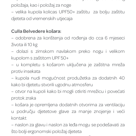
položaja, kao i položaj za noge
– velika kupola kolicas UPF50+ zaštitu za bolju zaštitu
djeteta od vremenskih utjecaja
Culla Belvedere košara:
– odobrena za korištenja od rođenja do cca 6 mjeseci
života ili 10 kg
– dolazi s zimskom navlakom preko nogu i velikom
kupolom s zaštitom UPF 50+
– u kompletu s košarom uključena je zaštitna mreža
protiv insekata
– kupola nudi mogućnost produžetka za dodatnih 40
kako bi djetetu stvorili ugodnu atmosferu
– otvor na kupoli kako bi mogli otkriti mrežicu i povećati
protok zraka
– košara je opremljena dodatnih otvorima za ventilaciju
u području djetetove glave za manje znojenje i veći
kontakt
– naslon za glavu i naslon za leđa mogu se podešavati za
što bolji ergonomski položaj djeteta