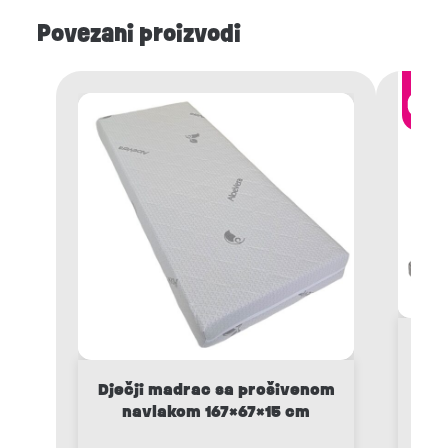
Povezani proizvodi
Peg
Dječji madrac sa prošivenom
navlakom 167×67×15 cm
1.
9