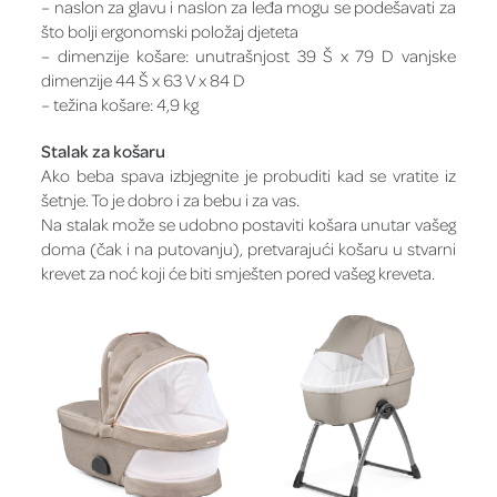
– naslon za glavu i naslon za leđa mogu se podešavati za
što bolji ergonomski položaj djeteta
– dimenzije košare: unutrašnjost 39 Š x 79 D vanjske
dimenzije 44 Š x 63 V x 84 D
– težina košare: 4,9 kg
Stalak za košaru
Ako beba spava izbjegnite je probuditi kad se vratite iz
šetnje. To je dobro i za bebu i za vas.
Na stalak može se udobno postaviti košara unutar vašeg
doma (čak i na putovanju), pretvarajući košaru u stvarni
krevet za noć koji će biti smješten pored vašeg kreveta.