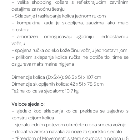
– velika shopping košara s reflektirajućim završnim
detaljima za noćnu šetnju
– Sklapanje i rasklapanje kolica jednom rukom
– kompaktna kada je sklopljena, zauzima jako malo
prostora
– amortizeri omogućavaju ugodniju i jednostavniju
vožnju
– spojena ručka od eko kože činu vožnju jednostavnijom
– prilikom sklapanja kolica ručka ne dotiče tlo, time se
osigurava maksimalna higijena
Dimenzije kolica (DxŠxV): 96,5 x 51 x 107 cm
Dimenzije sklopljenih kolica: 42 x 51 x 78,5 cm
Težina kolica sa sjedalom: 10,7 kg
Veloce sjedalo:
– sjedalo kod sklapanja kolica preklapa se zajedno s
konstrukcijom kolica
– sjedalo jednim potezom okrećete u oba smjera vožnje
– dodatna zimska navlaka za noge za sportsko sjedalo
– “Freedom of Movement” sistem sigurnosnih pojasa u 5