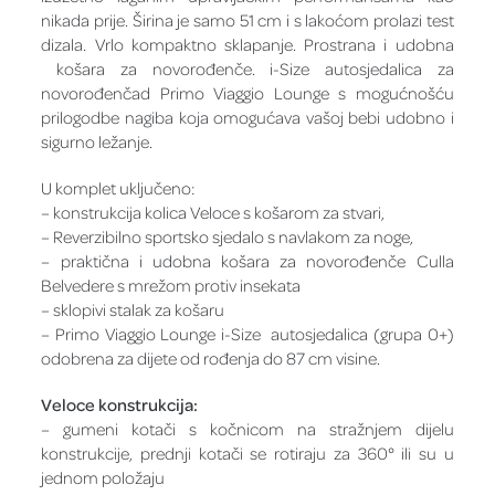
nikada prije. Širina je samo 51 cm i s lakoćom prolazi test
dizala. Vrlo kompaktno sklapanje. Prostrana i udobna
košara za novorođenče. i-Size autosjedalica za
novorođenčad Primo Viaggio Lounge s mogućnošću
prilogodbe nagiba koja omogućava vašoj bebi udobno i
sigurno ležanje.
U komplet uključeno:
– konstrukcija kolica Veloce s košarom za stvari,
– Reverzibilno sportsko sjedalo s navlakom za noge,
– praktična i udobna košara za novorođenče Culla
Belvedere s mrežom protiv insekata
– sklopivi stalak za košaru
– Primo Viaggio Lounge i-Size autosjedalica (grupa 0+)
odobrena za dijete od rođenja do 87 cm visine.
Veloce konstrukcija:
– gumeni kotači s kočnicom na stražnjem dijelu
konstrukcije, prednji kotači se rotiraju za 360° ili su u
jednom položaju