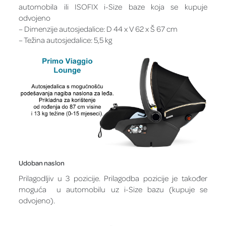
automobila ili ISOFIX i-Size baze koja se kupuje
odvojeno
– Dimenzije autosjedalice: D 44 x V 62 x Š 67 cm
– Težina autosjedalice: 5,5 kg
Udoban naslon
Prilagodljiv u 3 pozicije. Prilagodba pozicije je također
moguća u automobilu uz i-Size bazu (kupuje se
odvojeno).