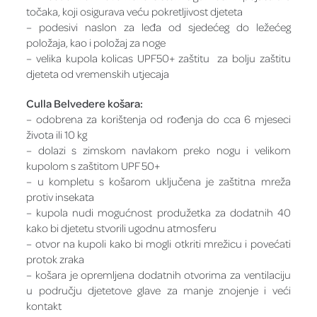
točaka, koji osigurava veću pokretljivost djeteta
– podesivi naslon za leđa od sjedećeg do ležećeg
položaja, kao i položaj za noge
– velika kupola kolicas UPF50+ zaštitu za bolju zaštitu
djeteta od vremenskih utjecaja
Culla Belvedere košara:
– odobrena za korištenja od rođenja do cca 6 mjeseci
života ili 10 kg
– dolazi s zimskom navlakom preko nogu i velikom
kupolom s zaštitom UPF 50+
– u kompletu s košarom uključena je zaštitna mreža
protiv insekata
– kupola nudi mogućnost produžetka za dodatnih 40
kako bi djetetu stvorili ugodnu atmosferu
– otvor na kupoli kako bi mogli otkriti mrežicu i povećati
protok zraka
– košara je opremljena dodatnih otvorima za ventilaciju
u području djetetove glave za manje znojenje i veći
kontakt