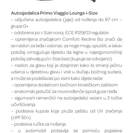
Autosjedalica Primo Viaggio Lounge i-Size
– uključena autosjedalica (jaje) od rođenja do 87 cm –
grupa 0+
– odobrena po i-Size novoj ECE R129/03 regulativi
– opremljena značajkom Comfort Recline što znači da
se naslon za leđa i oslonac za noge mogu spustiti, a takav
položaj omogućuje djetetu da legne u najergonomičniji
položaj zahvaljujući i-Size bazi (kupuje se odvojeno)
– naslon za glavu koji je dizajniran kako bi smanji jačinu
udarca u djetetovu glavu i vrat u slučaju bočnog sudara,
a može se podešavati po visini kako dijete raste
– opremljena dodatnom bočnom kinetičkom zaštitom
– anatomski jastučić za novorođenče ispod guze i leđa
– sigurnosni ramenčići na autosjedalici vezani u 3 točke
učvršćivanja
– podesiva kupola koja pruža zaštitu od UV zračenja
(UPF 50+)
– podesiva ručka za nošenje
– u automobil postavlja se pomoću pojaseva