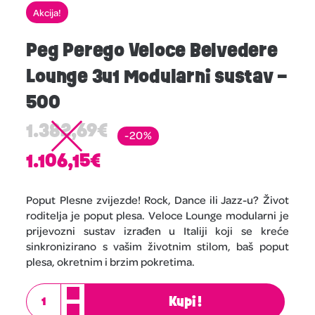
Akcija!
Peg Perego Veloce Belvedere
Lounge 3u1 Modularni sustav –
500
1.382,69
€
-20%
1.106,15
€
Poput Plesne zvijezde! Rock, Dance ili Jazz-u? Život
roditelja je poput plesa. Veloce Lounge modularni je
prijevozni sustav izrađen u Italiji koji se kreće
sinkronizirano s vašim životnim stilom, baš poput
plesa, okretnim i brzim pokretima.
Kupi!