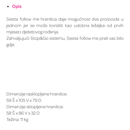
Opis
Siesta follow me hranilica daje mogućnost dva proizvoda u
jednom jer se može koristiti kao udobna ležaljka od prvih
mjeseci djetetovog rođenja.
Zahvaljujući Stop&Go sistemu, Siesta follow me prati vas bilo
gdje.
Dimenzije rasklopljene hranilice:
59 Š x 105 V x 79 D
Dimenzije sklopljene hranilice:
58 Š x 86 V x 32 D
Težina: 11 kg