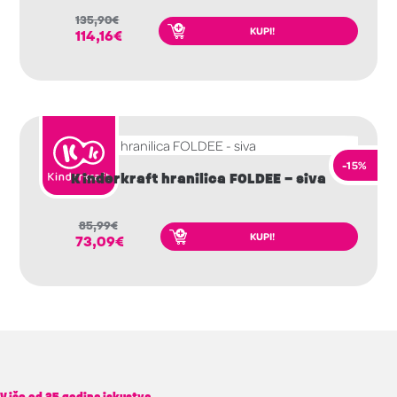
135,90
€
KUPI!
114,16
€
-15%
Kinderkraft hranilica FOLDEE – siva
85,99
€
KUPI!
73,09
€
Više od 25 godina iskustva