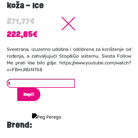
koža – Ice
271,77
€
222,85
€
Svestrana, izuzetno udobna i odobrena za korištenje od
rođenja, a zahvaljujući Stop&Go sistemu, Siesta Follow
Me prati Vas bilo gdje. https://www.youtube.com/watch?
v=FBmJI8zNTk8
Kupi!
Brend: