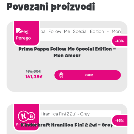
Povezani proizvodi
-18%
Prima Pappa Follow Me Special Edition –
Mon Amour
196,80
€
KUPI!
161,38
€
-16%
Kinderkraft Hranilica Fini 2 2u1 – Grey