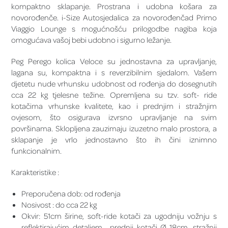
kompaktno sklapanje. Prostrana i udobna košara za
novorođenče. i-Size Autosjedalica za novorođenčad Primo
Viaggio Lounge s mogućnošću prilogodbe nagiba koja
omogućava vašoj bebi udobno i sigurno ležanje.
Peg Perego kolica Veloce su jednostavna za upravljanje,
lagana su, kompaktna i s reverzibilnim sjedalom. Vašem
djetetu nude vrhunsku udobnost od rođenja do dosegnutih
cca 22 kg tjelesne težine. Opremljena su tzv. soft- ride
kotačima vrhunske kvalitete, kao i prednjim i stražnjim
ovjesom, što osigurava izvrsno upravljanje na svim
površinama. Sklopljena zauzimaju izuzetno malo prostora, a
sklapanje je vrlo jednostavno što ih čini iznimno
funkcionalnim.
Karakteristike :
Preporučena dob: od rođenja
Nosivost : do cca 22 kg
Okvir: 51cm širine, soft-ride kotači za ugodniju vožnju s
reflektirajućim detaljem , prednji kotači Ø 18cm, stražnji