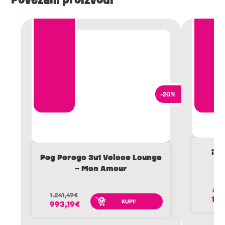
-20%
iCa
Peg Perego 3u1 Veloce Lounge
– Mon Amour
21,
1.241,49
€
17,
KUPI!
993,19
€