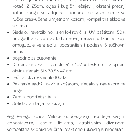
kotači Ø 25cm, ovjes i kuglični ležajevi , okretni prednji
kotači mogu se zaključati, kočnica, po visini podesiva
ručka presvučena umjetnom kožom, kompaktna sklopiva
veličina
Sjedalo: reverzibilno, sjenilo/krović s UV zaštitom 50+,
prilagodljiv naslon za leđa i noge, mrežasta tkanina koja
omogućuje ventilaciju, podstavljen i podesiv 5 točkovni
pojas
pogodno za putovanje
Dimenzije: okvir + sjedalo 51 x 107 x 96.5 cm, sklopljeni
okvir + sjedalo 51 x 78.5 x 42 cm
Težina: okvir + sjedalo 10.7 kg
Pakiranje sadrži: okvir s košarom, sjedalo s navlakom za
noge
Zemlja podrijetla: Italija
Sofisticiran talijanski dizajn
Peg Perego kolica Veloce oduševljavaju roditelje svojim
jednostavnim, jasnim linijama, atraktivnim dizajnom.
Kompaktna sklopiva veličina, praktično rukovanje, moderan i