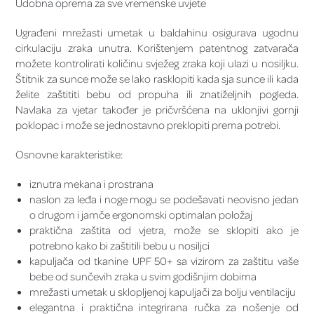
Udobna oprema za sve vremenske uvjete
Ugrađeni mrežasti umetak u baldahinu osigurava ugodnu
cirkulaciju zraka unutra. Korištenjem patentnog zatvarača
možete kontrolirati količinu svježeg zraka koji ulazi u nosiljku.
Štitnik za sunce može se lako rasklopiti kada sja sunce ili kada
želite zaštititi bebu od propuha ili znatiželjnih pogleda.
Navlaka za vjetar također je pričvršćena na uklonjivi gornji
poklopac i može se jednostavno preklopiti prema potrebi.
Osnovne karakteristike:
iznutra mekana i prostrana
naslon za leđa i noge mogu se podešavati neovisno jedan
o drugom i jamče ergonomski optimalan položaj
praktična zaštita od vjetra, može se sklopiti ako je
potrebno kako bi zaštitili bebu u nosiljci
kapuljača od tkanine UPF 50+ sa vizirom za zaštitu vaše
bebe od sunčevih zraka u svim godišnjim dobima
mrežasti umetak u sklopljenoj kapuljači za bolju ventilaciju
elegantna i praktična integrirana ručka za nošenje od