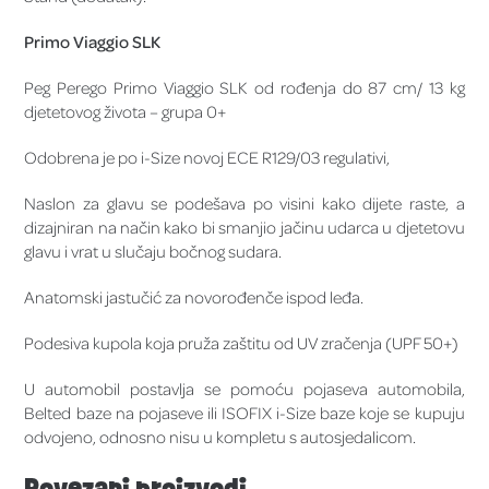
Primo Viaggio SLK
Peg Perego Primo Viaggio SLK od rođenja do 87 cm/ 13 kg
djetetovog života – grupa 0+
Odobrena je po i-Size novoj ECE R129/03 regulativi,
Naslon za glavu se podešava po visini kako dijete raste, a
dizajniran na način kako bi smanjio jačinu udarca u djetetovu
glavu i vrat u slučaju bočnog sudara.
Anatomski jastučić za novorođenče ispod leđa.
Podesiva kupola koja pruža zaštitu od UV zračenja (UPF 50+)
U automobil postavlja se pomoću pojaseva automobila,
Belted baze na pojaseve ili ISOFIX i-Size baze koje se kupuju
odvojeno, odnosno nisu u kompletu s autosjedalicom.
Povezani proizvodi