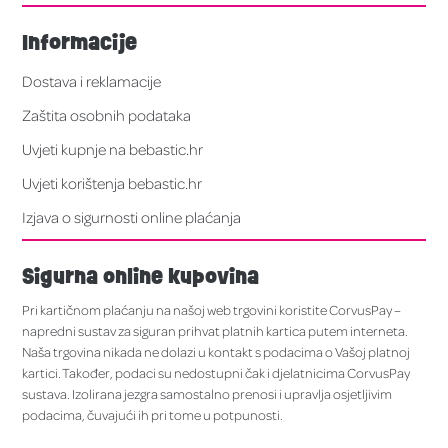
Informacije
Dostava i reklamacije
Zaštita osobnih podataka
Uvjeti kupnje na bebastic.hr
Uvjeti korištenja bebastic.hr
Izjava o sigurnosti online plaćanja
Sigurna online kupovina
Pri kartičnom plaćanju na našoj web trgovini koristite CorvusPay –
napredni sustav za siguran prihvat platnih kartica putem interneta.
Naša trgovina nikada ne dolazi u kontakt s podacima o Vašoj platnoj
kartici. Također, podaci su nedostupni čak i djelatnicima CorvusPay
sustava. Izolirana jezgra samostalno prenosi i upravlja osjetljivim
podacima, čuvajući ih pri tome u potpunosti.