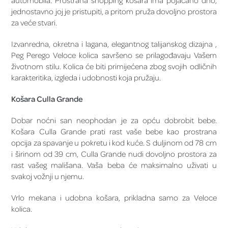
jednostavno joj je pristupiti, a pritom pruža dovoljno prostora
za veće stvari.
Izvanredna, okretna i lagana, elegantnog talijanskog dizajna ,
Peg Perego Veloce kolica savršeno se prilagođavaju Vašem
životnom stilu. Kolica će biti primijećena zbog svojih odličnih
karakteritika, izgleda i udobnosti koja pružaju.
Košara Culla Grande
Dobar noćni san neophodan je za opću dobrobit bebe.
Košara Culla Grande prati rast vaše bebe kao prostrana
opcija za spavanje u pokretu i kod kuće. S duljinom od 78 cm
i širinom od 39 cm, Culla Grande nudi dovoljno prostora za
rast vašeg mališana. Vaša beba će maksimalno uživati u
svakoj vožnji u njemu.
Vrlo mekana i udobna košara, prikladna samo za Veloce
kolica.