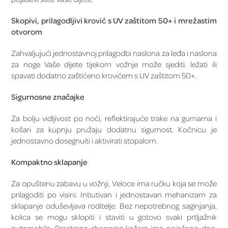
Skopivi, prilagodljivi krović s UV zaštitom 50+ i mrežastim
otvorom
Zahvaljujući jednostavnoj prilagodbi naslona za leđa i naslona
za noge Vaše dijete tijekom vožnje može sjediti. ležati ili
spavati dodatno zaštićeno krovićem s UV zaštitom 50+.
Sigurnosne značajke
Za bolju vidljivost po noći, reflektirajuće trake na gumama i
košari za kupnju pružaju dodatnu sigurnost. Kočnicu je
jednostavno dosegnuiti i aktivirati stopalom.
Kompaktno sklapanje
Za opuštenu zabavu u vožnji, Veloce ima ručku koja se može
prilagoditi po visini. Intiutivan i jednostavan mehanizam za
sklapanje oduševljava roditelje. Bez nepotrebnog saginjanja,
kolica se mogu sklopiti i staviti u gotovo svaki prtljažnik
automobila. Prostrana shopping košara ima pojačano dno,