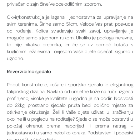
privlačan dizajn čine Veloce odličnim izborom.
Okvir/konstrukcija je lagana i jednostavna za upravljanje na
svim terenima. Širine samo 51cm, Veloce Vas prati posvuda
od rođenja. Kolica svladavaju svaki zavoj, upravljanje je
moguće samo s jednom rukom. Ukoliko je podloga neravna,
to nije nikakva prepreka, jer će se uz pomoć kotača s
kugličnim ležajevima i ovjesom Vaše dijete osjećati sigurno i
ugodno.
Reverzibilno sjedalo
Poput konstrukcije, košare i sportsko sjedalo je elegantnog
talijanskog dizajna. Navlaka od umjetne kože na ručki izgleda
profinjeno, visoke je kvalitete i ugodna je na dodir. Nosivosti
do 22kg, prostrano sjedalo pruža bebi odlično mjesto za
otkrivanje okruženja. Želi li Vaše dijete uživati u israživanju
okoline ili u pogledu na roditelje? Sjedalo se može postaviti u
položaj okrenut prema naporijed ili prema natrag –
jednostavno i u samo nekoliko koraka. Podstavljeni i podesivi
pojasevi štite Vaše dijete.