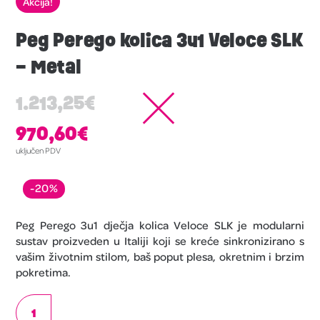
Akcija!
Peg Perego kolica 3u1 Veloce SLK
– Metal
1.213,25
€
970,60
€
uključen PDV
-20%
Peg Perego 3u1 dječja kolica Veloce SLK je modularni
sustav proizveden u Italiji koji se kreće sinkronizirano s
vašim životnim stilom, baš poput plesa, okretnim i brzim
pokretima.