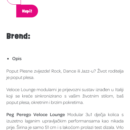
Kupi!
Brend:
Opis
Poput Plesne zvijezde! Rock, Dance ili Jazz-u? Život roditelja
je poput plesa.
Veloce Lounge modularni je prijevozni sustav izrađen u Italiji
koji se kreće sinkronizirano s vašim životnim stilom, baš
poput plesa, okretnim i brzim pokretima.
Peg Perego Veloce Lounge
Modular 3u1 dječja kolica s
izuzetno laganim upravljačkim performansama kao nikada
prije. Širina je samo 51 cm i s lakoćom prolazi test dizala. Vrlo