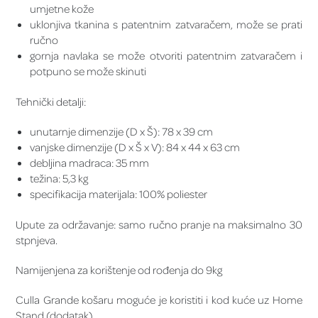
umjetne kože
uklonjiva tkanina s patentnim zatvaračem, može se prati
ručno
gornja navlaka se može otvoriti patentnim zatvaračem i
potpuno se može skinuti
Tehnički detalji:
unutarnje dimenzije (D x Š): 78 x 39 cm
vanjske dimenzije (D x Š x V): 84 x 44 x 63 cm
debljina madraca: 35 mm
težina: 5,3 kg
specifikacija materijala: 100% poliester
Upute za održavanje: samo ručno pranje na maksimalno 30
stpnjeva.
Namijenjena za korištenje od rođenja do 9kg
Culla Grande košaru moguće je koristiti i kod kuće uz Home
Stand (dodatak).