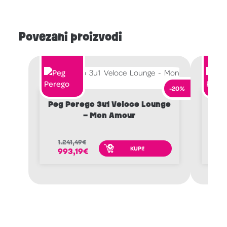
Povezani proizvodi
-20%
Peg Perego 3u1 Veloce Lounge
Peg
– Mon Amour
1.241,49
€
1.
KUPI!
993,19
€
9