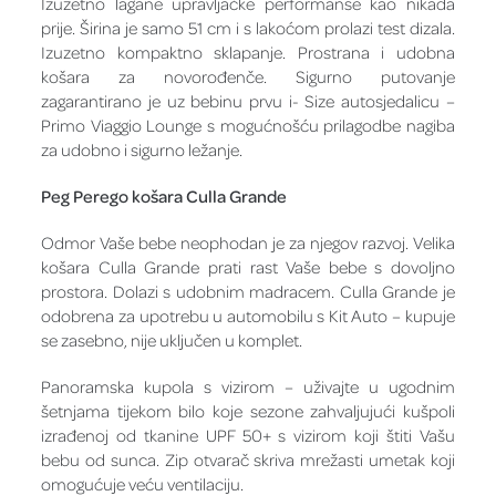
Izuzetno lagane upravljačke performanse kao nikada
prije. Širina je samo 51 cm i s lakoćom prolazi test dizala.
Izuzetno kompaktno sklapanje. Prostrana i udobna
košara za novorođenče. Sigurno putovanje
zagarantirano je uz bebinu prvu i- Size autosjedalicu –
Primo Viaggio Lounge s mogućnošću prilagodbe nagiba
za udobno i sigurno ležanje.
Peg Perego košara Culla Grande
Odmor Vaše bebe neophodan je za njegov razvoj. Velika
košara Culla Grande prati rast Vaše bebe s dovoljno
prostora. Dolazi s udobnim madracem. Culla Grande je
odobrena za upotrebu u automobilu s Kit Auto – kupuje
se zasebno, nije uključen u komplet.
Panoramska kupola s vizirom – uživajte u ugodnim
šetnjama tijekom bilo koje sezone zahvaljujući kušpoli
izrađenoj od tkanine UPF 50+ s vizirom koji štiti Vašu
bebu od sunca. Zip otvarač skriva mrežasti umetak koji
omogućuje veću ventilaciju.