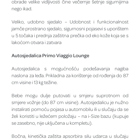
obrade velike vidljivosti čine večernje šetnje sigurnijima
nego ikad.
Veliko, udobno sjedalo – Udobnost i funkcionalnost
jamče prostrano sjedalo, sigurnosni pojasevi s uporištem
u 5 točaka i prednja zaštitna prečka od eko kože koja se s
lakoćom otvara i zatvara
Autosjedalica Primo Viaggio Lounge
Autosjedalica s mogućnošću podešavanja nagiba
naslona za leđa. Prikladna za korištenje od rođenja do 87
cm visine i 13 kg težine.
Bebe mogu dulje putovati u smjeru suprotnom od
smjere vožnje (do 87 cm visine). Autosjedalicu je nužno
instalirati pomoću pojasa u automobilu ili u slučaju da se
želi koristiti u ležećem položaju – na i-Size bazu (kupuje
se zasebno, nije uključena u kompletu).
Bočna, kinetička zaštita apsorbira silu udarca u slučaju