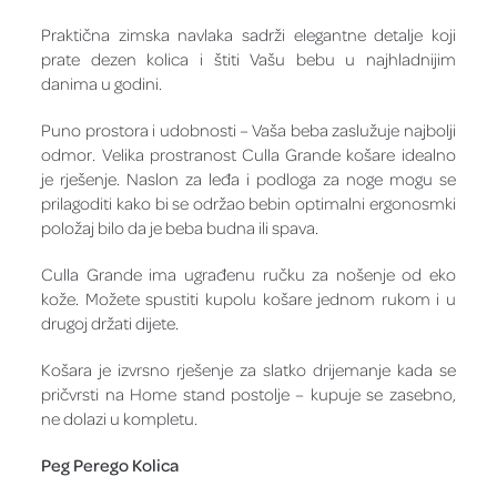
Praktična zimska navlaka sadrži elegantne detalje koji
prate dezen kolica i štiti Vašu bebu u najhladnijim
danima u godini.
Puno prostora i udobnosti – Vaša beba zaslužuje najbolji
odmor. Velika prostranost Culla Grande košare idealno
je rješenje. Naslon za leđa i podloga za noge mogu se
prilagoditi kako bi se održao bebin optimalni ergonosmki
položaj bilo da je beba budna ili spava.
Culla Grande ima ugrađenu ručku za nošenje od eko
kože. Možete spustiti kupolu košare jednom rukom i u
drugoj držati dijete.
Košara je izvrsno rješenje za slatko drijemanje kada se
pričvrsti na Home stand postolje – kupuje se zasebno,
ne dolazi u kompletu.
Peg Perego Kolica