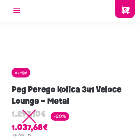
0
Akcija!
Peg Perego kolica 3u1 Veloce
Lounge – Metal
1.297,10
€
-20%
1.037,68
€
uključen PDV