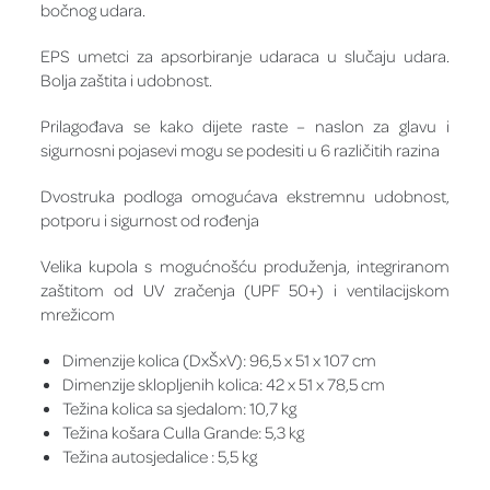
bočnog udara.
EPS umetci za apsorbiranje udaraca u slučaju udara.
Bolja zaštita i udobnost.
Prilagođava se kako dijete raste – naslon za glavu i
sigurnosni pojasevi mogu se podesiti u 6 različitih razina
Dvostruka podloga omogućava ekstremnu udobnost,
potporu i sigurnost od rođenja
Velika kupola s mogućnošću produženja, integriranom
zaštitom od UV zračenja (UPF 50+) i ventilacijskom
mrežicom
Dimenzije kolica (DxŠxV): 96,5 x 51 x 107 cm
Dimenzije sklopljenih kolica: 42 x 51 x 78,5 cm
Težina kolica sa sjedalom: 10,7 kg
Težina košara Culla Grande: 5,3 kg
Težina autosjedalice : 5,5 kg