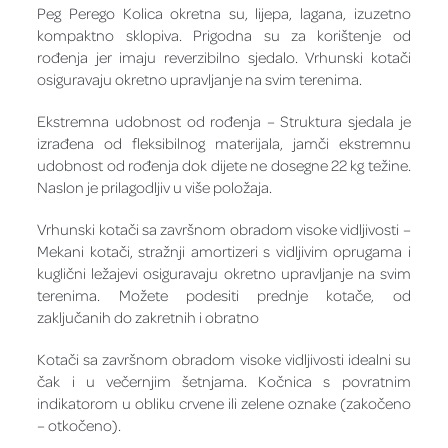
Peg Perego Kolica okretna su, lijepa, lagana, izuzetno
kompaktno sklopiva. Prigodna su za korištenje od
rođenja jer imaju reverzibilno sjedalo. Vrhunski kotači
osiguravaju okretno upravljanje na svim terenima.
Ekstremna udobnost od rođenja – Struktura sjedala je
izrađena od fleksibilnog materijala, jamči ekstremnu
udobnost od rođenja dok dijete ne dosegne 22 kg težine.
Naslon je prilagodljiv u više položaja.
Vrhunski kotači sa završnom obradom visoke vidljivosti –
Mekani kotači, stražnji amortizeri s vidljivim oprugama i
kuglični ležajevi osiguravaju okretno upravljanje na svim
terenima. Možete podesiti prednje kotače, od
zaključanih do zakretnih i obratno
Kotači sa završnom obradom visoke vidljivosti idealni su
čak i u večernjim šetnjama. Kočnica s povratnim
indikatorom u obliku crvene ili zelene oznake (zakočeno
– otkočeno).