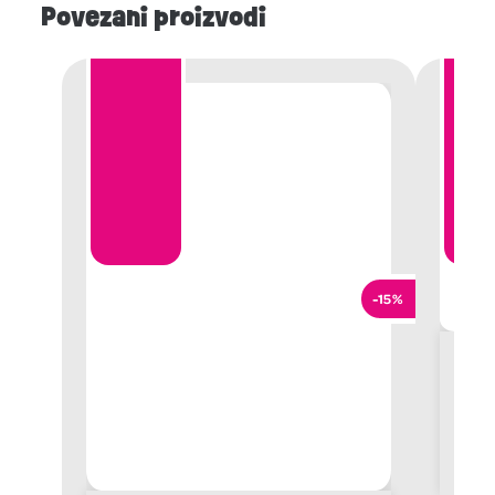
Povezani proizvodi
-15%
Peg
1.
9