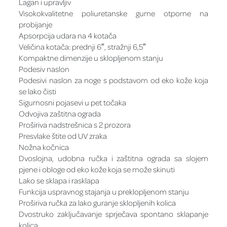
Lagan i upravljiv
Visokokvalitetne poliuretanske gume otporne na
probijanje
Apsorpcija udara na 4 kotača
Veličina kotača: prednji 6″, stražnji 6,5″
Kompaktne dimenzije u sklopljenom stanju
Podesiv naslon
Podesivi naslon za noge s podstavom od eko kože koja
se lako čisti
Sigurnosni pojasevi u pet točaka
Odvojiva zaštitna ograda
Proširiva nadstrešnica s 2 prozora
Presvlake štite od UV zraka
Nožna kočnica
Dvoslojna, udobna ručka i zaštitna ograda sa slojem
pjene i obloge od eko kože koja se može skinuti
Lako se sklapa i rasklapa
Funkcija uspravnog stajanja u preklopljenom stanju
Proširiva ručka za lako guranje sklopljenih kolica
Dvostruko zaključavanje sprječava spontano sklapanje
kolica