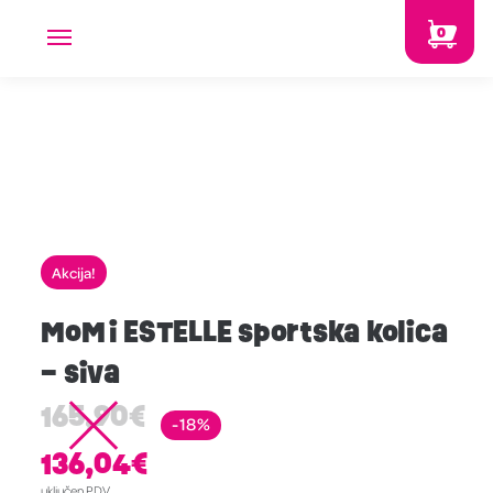
0
Akcija!
MoMi ESTELLE sportska kolica
– siva
165,90
€
-18%
136,04
€
uključen PDV