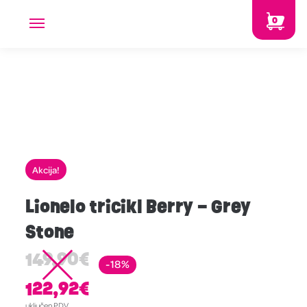
0
Akcija!
Lionelo tricikl Berry – Grey
Stone
149,90
€
-18%
122,92
€
uključen PDV