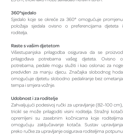
360°sjedalo
Sjedalo koje se okreće za 360° omogućuje promjenu
položaja sjedala ovisno o preferencijama djeteta i
roditelja.
Raste s vašim djetetom
Višestupanjska prilagodba osigurava da se proizvod
prilagođava potrebama vašeg djeteta. Ovisno o
potrebama, pedale mogu služiti i kao oslonac za noge
predviđen za manju djecu. Značajka slobodnog hoda
omogućuje djetetu slobodno pedaliranje bez ometanja
tempa i smjera vožnje.
Udobnost i za roditelje
Zahvaljujući podesivoj ručki za upravljanje (82–100 cm),
tricikl se može prilagoditi visini roditelja. Stražnji kotači
opremljeni su zasebnim kočnicama koje roditeljima
omogućuju zaključavanje kotača. Sustav upravljanja
preko ručke za upravljanje osigurava roditeljima potpunu