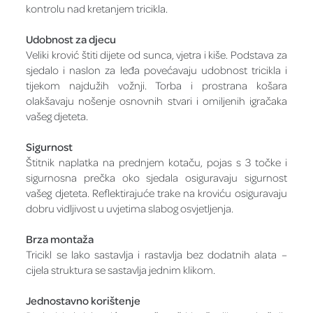
kontrolu nad kretanjem tricikla.
Udobnost za djecu
Veliki krović štiti dijete od sunca, vjetra i kiše. Podstava za
sjedalo i naslon za leđa povećavaju udobnost tricikla i
tijekom najdužih vožnji. Torba i prostrana košara
olakšavaju nošenje osnovnih stvari i omiljenih igračaka
vašeg djeteta.
Sigurnost
Štitnik naplatka na prednjem kotaču, pojas s 3 točke i
sigurnosna prečka oko sjedala osiguravaju sigurnost
vašeg djeteta. Reflektirajuće trake na kroviću osiguravaju
dobru vidljivost u uvjetima slabog osvjetljenja.
Brza montaža
Tricikl se lako sastavlja i rastavlja bez dodatnih alata –
cijela struktura se sastavlja jednim klikom.
Jednostavno korištenje