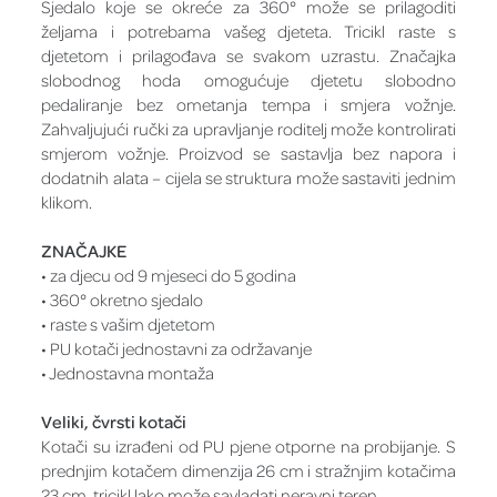
Sjedalo koje se okreće za 360° može se prilagoditi
željama i potrebama vašeg djeteta. Tricikl raste s
djetetom i prilagođava se svakom uzrastu. Značajka
slobodnog hoda omogućuje djetetu slobodno
pedaliranje bez ometanja tempa i smjera vožnje.
Zahvaljujući ručki za upravljanje roditelj može kontrolirati
smjerom vožnje. Proizvod se sastavlja bez napora i
dodatnih alata – cijela se struktura može sastaviti jednim
klikom.
ZNAČAJKE
• za djecu od 9 mjeseci do 5 godina
• 360° okretno sjedalo
• raste s vašim djetetom
• PU kotači jednostavni za održavanje
• Jednostavna montaža
Veliki, čvrsti kotači
Kotači su izrađeni od PU pjene otporne na probijanje. S
prednjim kotačem dimenzija 26 cm i stražnjim kotačima
23 cm, tricikl lako može savladati neravni teren.