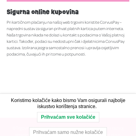
Sigurna online kupovina
Pri kartičnom plaćanju na našoj web trgovini koristite CorvusPay –
napredni sustav za siguran prihvat platnih kartica putem interneta.
Naša trgovina nikada ne dolazi u kontakt s podacima o Vašoj platnoj
kartici. Također, podaci su nedostupni čak i djelatnicima CorvusPay
sustava. Izolirana jezgra samostalno prenosi i upravlja osjetljivim
podacima, čuvajući ih pri tome u potpunosti.
Koristimo kolačiće kako bismo Vam osigurali najbolje
iskustvo korištenja stranice.
Prihvaćam sve kolačiće
©Trgovina Melita 2026. Sva prava pridržana. Dizajn i razvoj
Prihvaćam samo nužne kolačiće
stranice, dizajn vizualnog identiteta: Code magnet d.o.o.