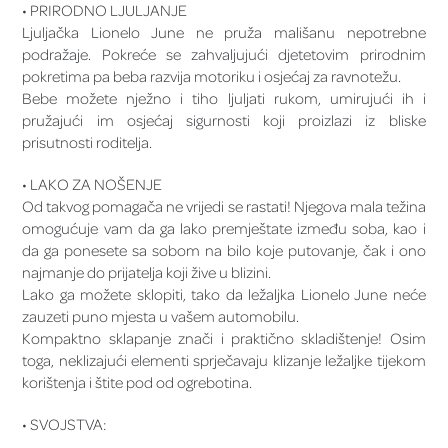
• PRIRODNO LJULJANJE
Ljuljačka Lionelo June ne pruža mališanu nepotrebne
podražaje. Pokreće se zahvaljujući djetetovim prirodnim
pokretima pa beba razvija motoriku i osjećaj za ravnotežu.
Bebe možete nježno i tiho ljuljati rukom, umirujući ih i
pružajući im osjećaj sigurnosti koji proizlazi iz bliske
prisutnosti roditelja.
• LAKO ZA NOŠENJE
Od takvog pomagača ne vrijedi se rastati! Njegova mala težina
omogućuje vam da ga lako premještate između soba, kao i
da ga ponesete sa sobom na bilo koje putovanje, čak i ono
najmanje do prijatelja koji žive u blizini.
Lako ga možete sklopiti, tako da ležaljka Lionelo June neće
zauzeti puno mjesta u vašem automobilu.
Kompaktno sklapanje znači i praktično skladištenje! Osim
toga, neklizajući elementi sprječavaju klizanje ležaljke tijekom
korištenja i štite pod od ogrebotina.
• SVOJSTVA: