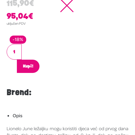
115,90
€
95,04
€
uključen PDV
-18%
Kupi!
Brend:
Opis
Lionelo June ležaljku mogu koristiti djeca već od prvog dana