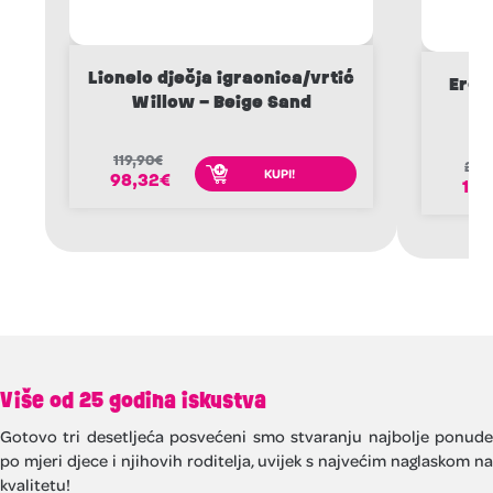
Lionelo dječja igraonica/vrtić
Ergo
Willow – Beige Sand
no
119,90
€
219
KUPI!
98,32
€
186
Više od 25 godina iskustva
Gotovo tri desetljeća posvećeni smo stvaranju najbolje ponude
po mjeri djece i njihovih roditelja, uvijek s najvećim naglaskom na
kvalitetu!