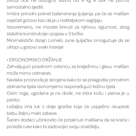
života dok ne dostignu težinu od 9 kg ili dok ne počnu
samostalno sjediti.
Imitira prirodni pokret balansiranja ljuljanja, pa će se mališan
osjećati gotovo kao da je u roditeljskom zagrljaju.
Istovremeno, ne morate brinuti za njihovu sigurnost, zbog
stabilne konstrukcije i pojasa u 3 točke.
Minimalistički dizajn Lionelo June ljuljačke omogućuje da se
uklopi u gotovo svaki interijer.
• ERGONOMSKO DRŽANJE
Zahvaljujući pravilnom osloncu za kralježnicu i glavu mališan
može mirno odmarati.
Navlaka proizvoda je skrojena kako bi se prilagodila prirodnim
oblinama tijela ravnomjerno raspoređujući težinu tijela.
Osim toga, ugodana je na dodir, ne iritira kožu i periva je u
perilici.
Ležaljka ima luk s dvije igračke koje će uspješno okupirati
bebu željnu malo zabave.
Šareni dodaci učinkovito će potaknuti mališana da se kreće i
proteže ruke kako bi zadovoljio svoju znatiželju.