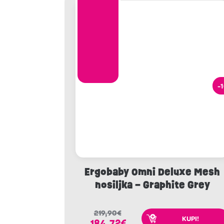
-
Ergobaby Omni Deluxe Mesh
nosiljka – Graphite Grey
219,90
€
KUPI!
184,72
€