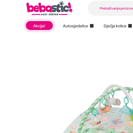
Akcija!
Autosjedalice
Dječja kolica