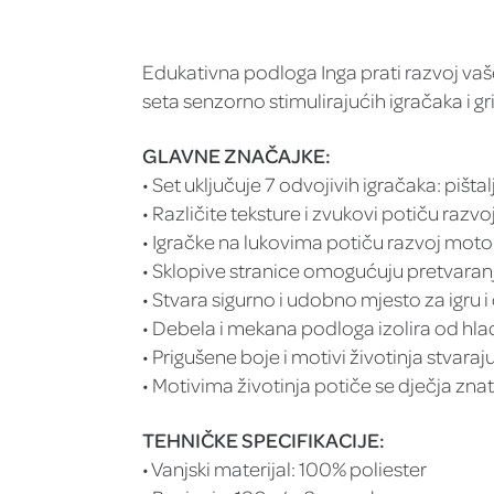
Edukativna podloga Inga prati razvoj vaše
seta senzorno stimulirajućih igračaka i gr
GLAVNE ZNAČAJKE:
• Set uključuje 7 odvojivih igračaka: pišta
• Različite teksture i zvukovi potiču razvo
• Igračke na lukovima potiču razvoj motor
• Sklopive stranice omogućuju pretvaran
• Stvara sigurno i udobno mjesto za igru 
• Debela i mekana podloga izolira od hla
• Prigušene boje i motivi životinja stvara
• Motivima životinja potiče se dječja znat
TEHNIČKE SPECIFIKACIJE:
• Vanjski materijal: 100% poliester