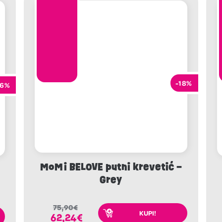
-18%
16%
MoMi BELOVE putni krevetić –
Grey
75,90
€
KUPI!
62,24
€