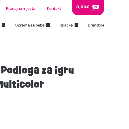
0,00
€
0
Prodajna mjesta
Kontakt
Oprema za bebe
Igračke
Brendovi
 Podloga za igru
ulticolor