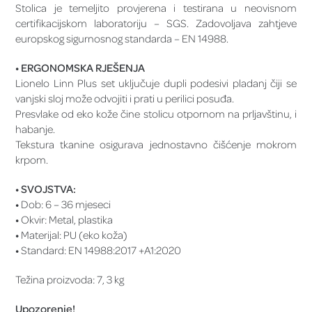
Stolica je temeljito provjerena i testirana u neovisnom
certifikacijskom laboratoriju – SGS. Zadovoljava zahtjeve
europskog sigurnosnog standarda – EN 14988.
• ERGONOMSKA RJEŠENJA
Lionelo Linn Plus set uključuje dupli podesivi pladanj čiji se
vanjski sloj može odvojiti i prati u perilici posuđa.
Presvlake od eko kože čine stolicu otpornom na prljavštinu, i
habanje.
Tekstura tkanine osigurava jednostavno čišćenje mokrom
krpom.
• SVOJSTVA:
•
Dob: 6 – 36 mjeseci
•
Okvir: Metal, plastika
•
Materijal: PU (eko koža)
•
Standard: EN 14988:2017 +A1:2020
Težina proizvoda: 7, 3 kg
Upozorenje!