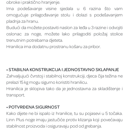
obroke i praktično hranjenje.
Ima podešavanje visine sjedala u 6 razina što vam
omogućuje prilagođavanje stolu i dolazi s podešavanjem
pladnja za hranu.
Budući da možete postaviti naslon za leđa u 3 razine i odvojiti
oslonac za noge, možete lako prilagoditi položaj stolice
trenutnim potrebama djeteta.
Hranilica ima dodatnu prostranu košaru za pribor.
• STABILNA KONSTRUKCIJA I JEDNOSTAVNO SKLAPANJE
Zahvaljujući čvrstoj i stabilnoj konstrukciji, djeca čija težina ne
prelazi 15 kg mogu sigurno koristiti hranilicu.
Hranilica je sklopiva tako da je jednostavna za skladištenje i
transport.
• POTVRĐENA SIGURNOST
Kako dijete ne bi ispalo iz hranilice, tu su pojasevi u 5 točaka.
Linn Plus noge imaju jastučiće protiv klizanja koji povećavaju
stabilnost proizvoda i osiguravaju pod od grebanja.