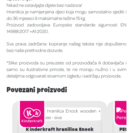
Nikad ne ostavljajte dijete bez nadzora!
Hranilica je namijenjena djeci koja mogu samostalno sjediti i
do 36 mjeseci ili maksimalne težine 15 kg.
Proizvod zadovoljava Europske standarde sigurnosti EN
14988:2017 +A1:2020.
Sva prava zadržana: kopiranje našeg teksta nije dopušteno
bez naše prethodne dozvole.
*Slike proizvoda su preuzete od proizvođača ili dobavljača i
samo su ilustrativne prirode, te ne moraju nužno i u svim
detaljima odgovarati stvarnom izgledu i sadržaju proizvoda.
Povezani proizvodi
Kinderkraft hranilica Enock
PEG P