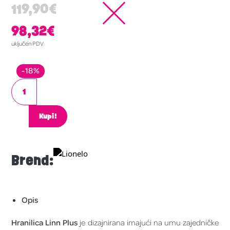
119,90
€
98,32
€
uključen PDV
-18%
Kupi!
Brend:
Opis
Hranilica Linn Plus
je dizajnirana imajući na umu zajedničke