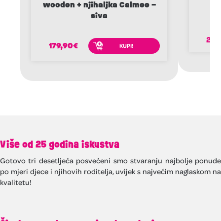
wooden + njihaljka Calmee –
siva
271
222
179,90
€
KUPI!
Više od 25 godina iskustva
Gotovo tri desetljeća posvećeni smo stvaranju najbolje ponude
po mjeri djece i njihovih roditelja, uvijek s najvećim naglaskom na
kvalitetu!