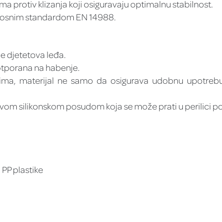
ma protiv klizanja koji osiguravaju optimalnu stabilnost.
rnosnim standardom EN 14988.
je djetetova leđa.
otporana na habenje.
tvima, materijal ne samo da osigurava udobnu upotrebu
ivom silikonskom posudom koja se može prati u perilici p
 PP plastike