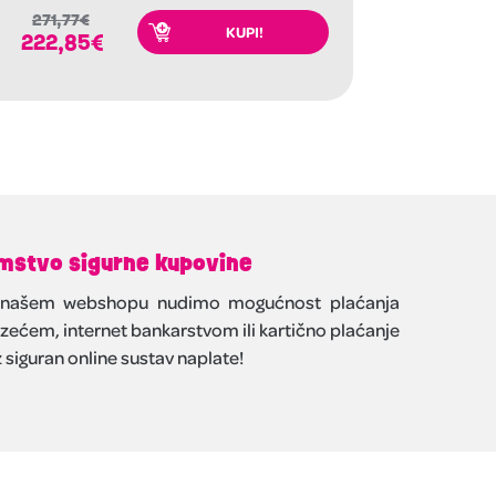
271,77
€
KUPI!
222,85
€
mstvo sigurne kupovine
našem webshopu nudimo mogućnost plaćanja
zećem, internet bankarstvom ili kartično plaćanje
 siguran online sustav naplate!