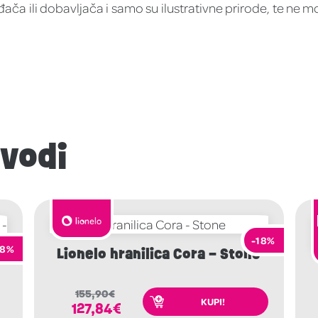
ača ili dobavljača i samo su ilustrativne prirode, te ne m
zvodi
-18%
18%
Lionelo hranilica Cora – Stone
155,90
€
KUPI!
127,84
€