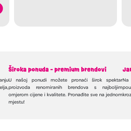
Široka ponuda - premium brendovi
Ja
anju
U našoj ponudi možete pronaći širok spektar
Na 
lja,
proizvoda renomiranih brendova s najboljim
pou
omjerom cijene i kvalitete. Pronađite sve na jednom
kroz
mjestu!