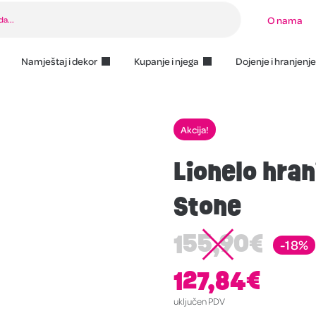
O nama
Namještaj i dekor
Kupanje i njega
Dojenje i hranjenje
Akcija!
Lionelo hran
Stone
155,90
€
-18%
127,84
€
uključen PDV