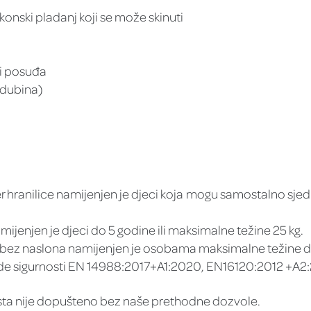
likonski pladanj koji se može skinuti
ici posuđa
x dubina)
er hranilice namijenjen je djeci koja mogu samostalno sjedi
amijenjen je djeci do 5 godine ili maksimalne težine 25 kg.
ce bez naslona namijenjen je osobama maksimalne težine d
e sigurnosti EN 14988:2017+A1:2020, EN16120:2012 +A2:2
sta nije dopušteno bez naše prethodne dozvole.