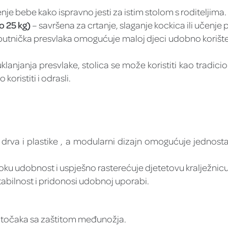
je bebe kako ispravno jesti za istim stolom s roditeljima.
 25 kg)
– savršena za crtanje, slaganje kockica ili učenje p
putnička presvlaka omogućuje maloj djeci udobno korište
lanjanja presvlake, stolica se može koristiti kao tradici
koristiti i odrasli.
drva i plastike , a modularni dizajn omogućuje jednos
oku udobnost i uspješno rasterećuje djetetovu kralježnicu
tabilnost i pridonosi udobnoj uporabi.
 točaka sa zaštitom međunožja.