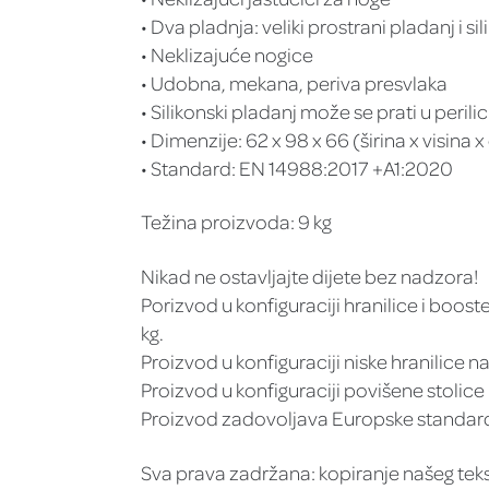
• Dva pladnja: veliki prostrani pladanj i si
• Neklizajuće nogice
• Udobna, mekana, periva presvlaka
• Silikonski pladanj može se prati u peril
• Dimenzije: 62 x 98 x 66 (širina x visina 
• Standard: EN 14988:2017 +A1:2020
Težina proizvoda: 9 kg
Nikad ne ostavljajte dijete bez nadzora!
Porizvod u konfiguraciji hranilice i boost
kg.
Proizvod u konfiguraciji niske hranilice n
Proizvod u konfiguraciji povišene stoli
Proizvod zadovoljava Europske standard
Sva prava zadržana: kopiranje našeg tek