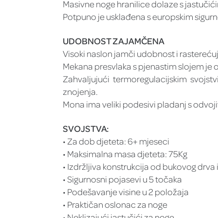
Masivne noge hranilice dolaze s jastučići
Potpuno je usklađena s europskim sigu
UDOBNOST ZAJAMČENA
Visoki naslon jamči udobnost i rastereću
Mekana presvlaka s pjenastim slojem je 
Zahvaljujući termoregulacijskim svojs
znojenja.
Mona ima veliki podesivi pladanj s odvoj
SVOJSTVA:
• Za dob djeteta: 6+ mjeseci
• Maksimalna masa djeteta: 75Kg
• Izdržljiva konstrukcija od bukovog drva i
• Sigurnosni pojasevi u 5 točaka
• Podešavanje visine u 2 položaja
• Praktičan oslonac za noge
• Neklizajući jastučići za noge