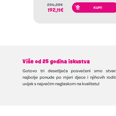
234,28
€
KUPI!
192,11
€
Više od 25 godina iskustva
Gotovo tri desetljeća posvećeni smo stvar
najbolje ponude po mjeri djece i njihovih rodite
uvijek s najvećim naglaskom na kvalitetu!