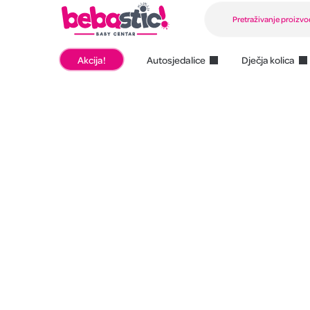
Akcija!
Autosjedalice
Dječja kolica