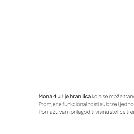
Mona 4 u 1 je hranilica
koja se može transf
Promjene funkcionalnosti su brze i jednos
Pomažu vam prilagoditi visinu stolice t