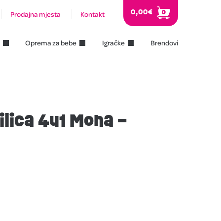
0,00
€
0
Prodajna mjesta
Kontakt
Oprema za bebe
Igračke
Brendovi
ilica 4u1 Mona –