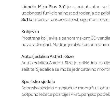
Lionelo Mika Plus 3u1
je sveobuhvatan sustav
udobnost i funkcionalnost od rođenja do pribli
3u1
kombinira funkcionalnost, sigurnost i esteti
Kolijevka
Prostrana kolijevka s panoramskom 3D ventila
novorođenčad. Madrac je obložen prirodnim pam
Autosjedalica Astrid i-Size
Autosjedalica Astrid i-Size je prikladna za d
zaštite. Sjedalica se može jednostavno mont
Sportsko sjedalo
Sportsko sjedalo omogućuje montažu u oba sm
potpuno ležeće pozicije i 4-stupanjsko podeša