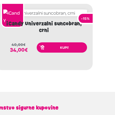
-15%
iCandy Univerzalni suncobran,
crni
40,00
€
KUPI!
34,00
€
mstvo sigurne kupovine