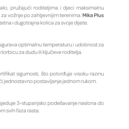
alo, pružajući roditeljima i djeci maksimalnu
 i za vožnje po zahtjevnijim terenima.
Mika Plus
tetna i dugotrajna kolica za svoje dijete.
osigurava optimalnu temperaturu i udobnost za
bicu za dudu ili ključeve roditelja.
ifikat sigurnosti, što potvrđuje visoku razinu
ći jednostavno postavljanje jednom rukom.
osjeduje 3-stupanjsko podešavanje naslona do
m svih faza rasta.