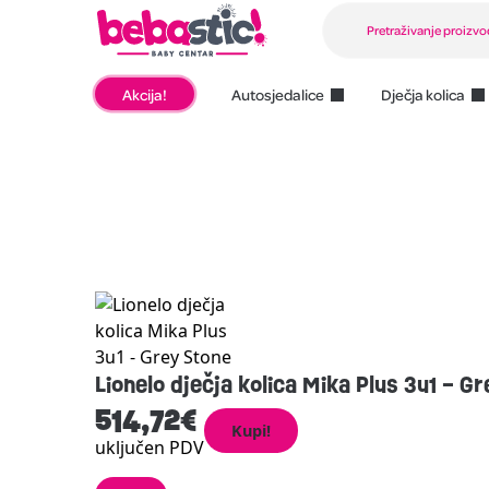
Akcija!
Autosjedalice
Dječja kolica
Lionelo dječja kolica Mika Plus 3u1 – G
514,72
€
Kupi!
uključen PDV