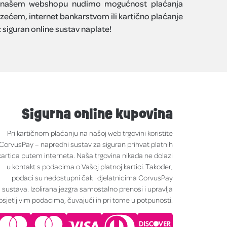
našem webshopu nudimo mogućnost plaćanja
zećem, internet bankarstvom ili kartično plaćanje
 siguran online sustav naplate!
Sigurna online kupovina
Pri kartičnom plaćanju na našoj web trgovini koristite
CorvusPay – napredni sustav za siguran prihvat platnih
kartica putem interneta. Naša trgovina nikada ne dolazi
u kontakt s podacima o Vašoj platnoj kartici. Također,
podaci su nedostupni čak i djelatnicima CorvusPay
sustava. Izolirana jezgra samostalno prenosi i upravlja
osjetljivim podacima, čuvajući ih pri tome u potpunosti.