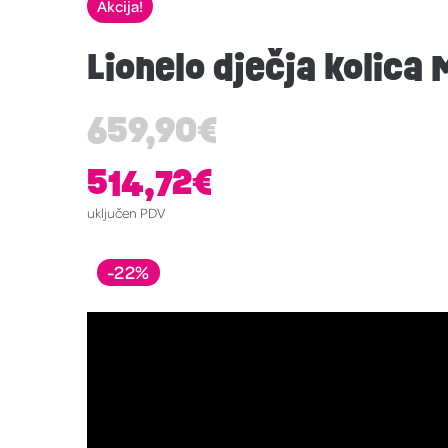
Akcija!
Lionelo dječja kolica 
659,90
€
514,72
€
uključen PDV
-22%