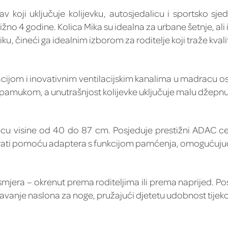
 koji uključuje kolijevku, autosjedalicu i sportsko sjed
žno 4 godine. Kolica Mika su idealna za urbane šetnje, ali
ku, čineći ga idealnim izborom za roditelje koji traže kvali
cijom i inovativnim ventilacijskim kanalima u madracu 
ukom, a unutrašnjost kolijevke uključuje malu džepnu tor
jecu visine od 40 do 87 cm. Posjeduje prestižni ADAC cert
irati pomoću adaptera s funkcijom pamćenja, omogućuju
jera – okrenut prema roditeljima ili prema naprijed. P
vanje naslona za noge, pružajući djetetu udobnost tijeko