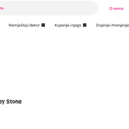
O nama
Namještaj i dekor
Kupanje i njega
Dojenje i hranjenje
rey Stone