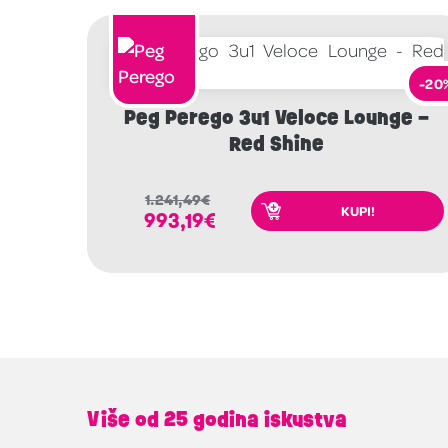
-20
Peg Perego 3u1 Veloce Lounge –
Red Shine
1.241,49
€
KUPI!
993,19
€
Više od 25 godina iskustva