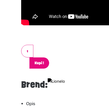
Kupi!
Brend:
Opis