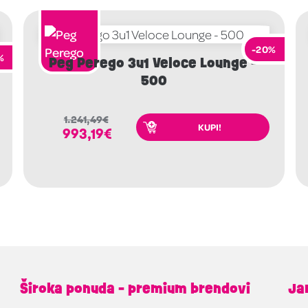
-20%
%
Peg Perego 3u1 Veloce Lounge –
500
1.241,49
€
KUPI!
993,19
€
Široka ponuda - premium brendovi
Ja