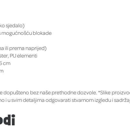
sko sjedalo)
ni s mogućnošću blokade
a ili prema naprijed)
ester, PU elementi
96 cm
cm
je dopušteno bez naše prethodne dozvole. *Slike proizvo
no i u svim detaljima odgovarati stvarnom izgledu i sadrž
odi